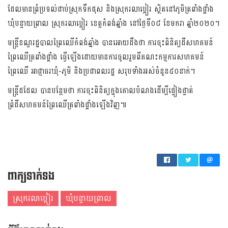
ដែល​​មាន​​ព្រំប្រទល់​ជាប់​ស្រុកទឹកផុស​ និង​ស្រុក​រលា​ប្អៀរ ស្ថិត​នៅ​ភូមិ​ត្រពាំង​ផ្គាំង​
ឃុំបន្ទាយ​ព្រាល ស្រុករលា​ប្អៀរ ខេត្តកំពង់​ឆ្នាំង នៅ​ថ្ងៃទី០៨ ខែមករា​ ឆ្នាំ២០២០​។
មន្ត្រី​ខណ្ឌរ​ដ្ឋបាល​ព្រៃឈើ​កំពង់​ឆ្នាំង បាន​អោយ​ដឹង​ថា ការចុះ​ពិនិត្យ​ដី​សហគមន៍​
ព្រៃ​ឈើត្រពាំង​ផ្គាំង​ ធ្វើឡើង​ដោយ​មាន​ការ​ចូល​រួម​ពី​គណះ​កម្មការ​សហគមន៍​
ព្រៃឈើ អាជ្ញាធរ​ឃុំ-ភូមិ និង​ប្រជា​ពលរដ្ឋ សរុប​ទាំងអស់​ចំនួន​៥០នាក់​។
មន្ត្រីដដែល បានបន្ថែមថា ការចុះពិនិត្យក្នុងគោលបំណងដើម្បីផ្ទៀងផ្ទាត់
ព្រំដីសហគមន៍ព្រៃឈើត្រពាំងផ្គាំងឡើងវិញ៕
ពាក្យទាក់ទង
ស្រុករលាប្អៀរ
ឃុំបន្ទាយ​ព្រាល