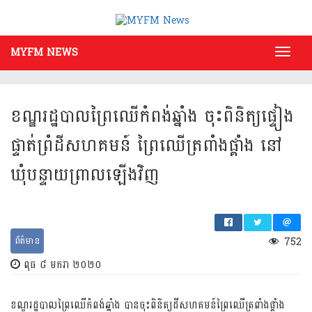
MYFM NEWS
Toggl
navig
ខណ្ឌ​រដ្ឋបាល​ព្រៃឈើ​កំពង់​ឆ្នាំង ចុះ​​ពិនិត្យផ្ទៀង​
ផ្ទាត់​ព្រំ​ដី​សហ​គមន៍ ព្រៃ​ឈើ​ត្រពាំង​ផ្គាំង នៅ​
ឃុំបន្ទាយ​ព្រាល​ឡើងវិញ
ព័ត៌មាន
752
ពុធ ៨ មករា ២០២០
ខណ្ឌ​រដ្ឋបាល​ព្រៃ​ឈើ​កំ​ពង់ឆ្នាំង ​បាន​ចុះ​ពិនិត្យដី​សហគមន៍​ព្រៃ​ឈើ​ត្រពាំង​ផ្គាំង