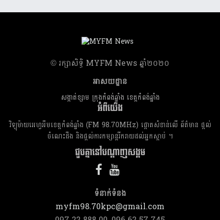
​© រក្សា​សិទ្ធិ​ MYFM News ឆ្នាំ​២០២០
អាសយដ្ឋាន
សង្កាត់ខ្សាម ក្រុងកំពង់ឆ្នាំង ខេត្តកំពង់ឆ្នាំង
អំពីយើង
វិទ្យុម៉ាយអេហ្វអឹមខេត្តកំពង់ឆ្នាំង (FM 98.70MHz) ផ្តោតសំខាន់លើ ព័ត៌មាន ផ្តល់
ចំណេះដឹង និងផ្តល់ការកម្សាន្តរីករាយដល់អ្នកស្តាប់ ។
ជួបគ្នានៅបណ្តាញសង្គម
ទំនាក់​ទំនង
myfm98.70kpc@gmail.com
097 22 888 00, 096 62 57 745