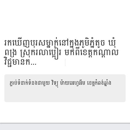
រក​ឃើញ​បុរស​ម្នាក់​នៅ​ក្នុង​ភូមិភ្នំ​តូច​ ឃុំ​
ពង្រ​ ស្រុក​រលា​ប្អៀរ​ មក​ពី​ខេត្ត​កណ្ដាល​
វិជ្ជ​មាន​ក...
ភ្ជាប់ទំនាក់ទំនងជាមួយ
វិទ្យុ ម៉ាយអេហ្វអឹម ខេត្តកំពង់ឆ្នាំង