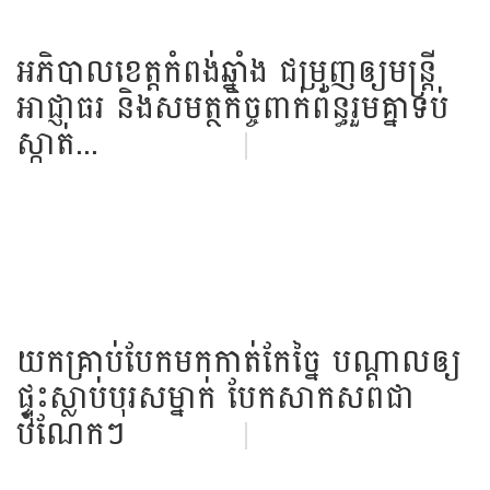
អភិបាល​ខេត្ត​កំពង់ឆ្នាំង​ ជម្រុញ​ឲ្យ​មន្ត្រី​
អាជ្ញា​​ធរ​ និង​សមត្ថកិច្ច​ពាក់​ព័ន្ធ​រួមគ្នា​ទប់
ស្កាត់...
យក​គ្រាប់​បែក​មក​កាត់កែ​ច្នៃ បណ្តាល​ឲ្យ
ផ្ទុះស្លាប់​បុរសម្នាក់ បែកសាក​សព​ជា​
បំណែក​ៗ