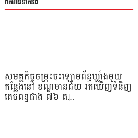
ព័ត៌មាន​ទាក់​ទង
សមត្ថកិច្ច​ចម្រុះ​ចុះ​ឡោម​ព័ន្ធ​ឃ្លាំង​មួយ​
កន្លែង​នៅ​ ខណ្ឌ​មាន​ជ័យ​ រក​ឃើញ​ទំនិញ​
គេច​ពន្ធ​ជាង​ ៧៦​ ត...