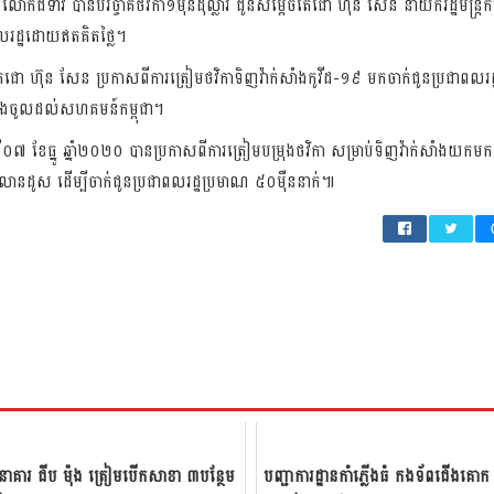
លោកជំទាវ បានបរិច្ចាគថវិកា១ម៉ឺនដុល្លារ ជូនសម្តេចតេជោ ហ៊ុន សែន នាយករដ្ឋមន្ត្រីកម្
ាពលរដ្ឋដោយឥតគិតថ្លៃ។
តេជោ ហ៊ុន សែន ប្រកាសពីការត្រៀមថវិកាទិញវ៉ាក់សាំងកូវីដ-១៩ មក​ចាក់​ជូនប្រជាពលរដ
្លងចូលដល់សហគមន៍កម្ពុជា។
ី០៧ ខែធ្នូ ឆ្នាំ២០២០ បានប្រកាសពីការត្រៀមបម្រុងថវិកា សម្រាប់​ទិញ​វ៉ាក់​សាំងយកមក
ានដូស ដើម្បីចាក់ជូនប្រជាពលរដ្ឋប្រមាណ ៥០ម៉ឺន​នាក់៕
នាគារ ជីប ម៉ុង ត្រៀមបើកសាខា ៣​បន្ថែម
បញ្ជា​ការដ្ឋាន​កាំភ្លើងធំ កងទ័ព​​ជើងគោក​