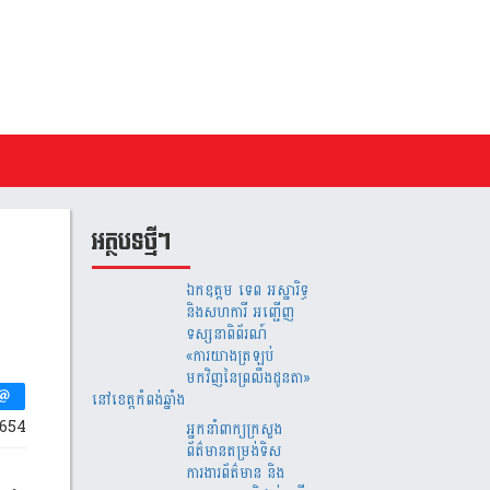
អត្ថបទថ្មីៗ
ឯកឧត្តម ទេព អស្នារិទ្ធ
និងសហការី អញ្ជើញ
ទស្សនាពិព័រណ៍
«ការយាងត្រឡប់
មកវិញនៃព្រលឹងដូនតា»
នៅខេត្តកំពង់ឆ្នាំង
654
អ្នកនាំពាក្យក្រសួង
ព័ត៌មានតម្រង់ទិស
ការងារព័ត៌មាន និង