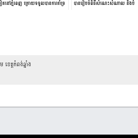
ៀត​នៅ​ភ្នំពេញ ក្រោយទទួលបានការគាំទ្រ
បានរៀប​ចំ​​ពិធីសំណេះ​សំណាល និងបំ​
រើនពីពលរដ្ឋកម្ពុជា
ពាក់ឋា​ន​ន្តរសក្តិ ជូនយោធិ...
ម ខេត្តកំពង់ឆ្នាំង