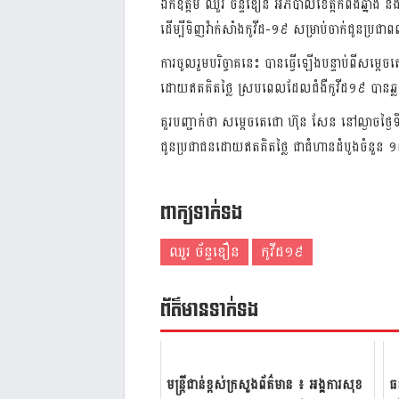
ឯកឧត្តម ឈួរ ច័ន្ទឌឿន អភិបាលខេត្តកំពង់ឆ្នាំង និង
ដើម្បីទិញវ៉ាក់សាំងកូវីដ-១៩ សម្រាប់ចាក់ជូនប្រជ
ការចូលរួមបរិច្ចាគនេះ បានធ្វើឡើងបន្ទាប់ពីសម្តេច
ដោយឥតគិតថ្លៃ ស្របពេលដែលជំងឺកូវីដ១៩ បានឆ
គួរ​បញ្ជាក់ថា សម្តេចតេជោ ហ៊ុន សែន នៅល្ងាចថ្ងៃទ
ជូនប្រជាជនដោយឥតគិតថ្លៃ ជាជំហានដំបូងចំនួន ១ល
ពាក្យទាក់ទង
ឈួរ ច័ន្ទឌឿន
កូវីដ១៩
ព័ត៌មាន​ទាក់​ទង
មន្ត្រី​ជាន់​ខ្ពស់​ក្រសួង​ព័ត៌មាន​ ៖ អង្គ​ការ​សុខ​
ធ