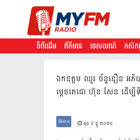
ទំព័រដើម
ព័ត៌មាន
ទេសចរណ៍
កសិកម្
ឯកឧត្តម ឈួរ ច័ន្ទឌឿន អភិបាលខ
ម្តេច​តេជោ​ ហ៊ុន សែន ដើម្បី​ទ
ព័ត៌មាន
ពុធ ៩ ធ្នូ ២០២០