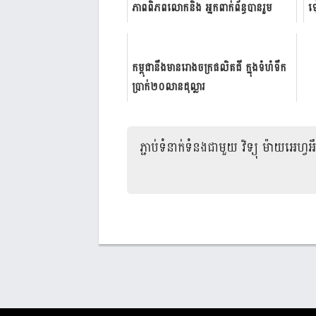
ភាព​ពិភព​លោក​និង​ អ្នក​ពាក់​ព័ន្ធ​បាន​រួម​
ទ
ចំណែក​ឲ្...
ច្
កម្ពុជា​នឹង​មាន​រោង​ចក្រ​ផលិត​ជី​ ក្នុង​ទំហំ​ទឹក​​
ប្រាក់​២០​លាន​ដុល្លា​រ
ភ្ជាប់ទំនាក់ទំនងជាមួយ
វិទ្យុ ម៉ាយអេហ្វអឹ