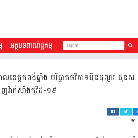
ម
អត្ថបទពាណិជ្ជកម្ម
េត្តកំពង់ឆ្នាំង បរិច្ចាគថ​វិកា១ម៉ឺន​ដុល្លារ ជូនស
ិញវ៉ាក់​សាំងកូវីដ-១៩