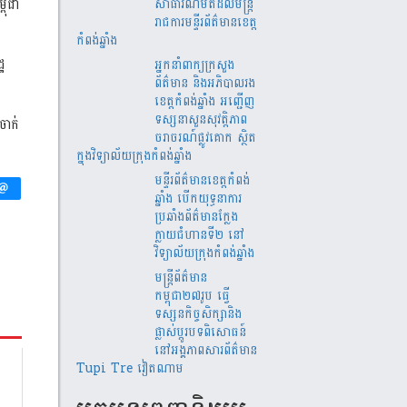
ពុជា
សាធារណមតិដល់មន្រ្តី
រាជការមន្ទីរព័ត៌មានខេត្ត
កំពង់ឆ្នាំង
្ឋ
អ្នកនាំពាក្យក្រសួង
ព័ត៌មាន និងអភិបាលរង
ខេត្តកំពង់ឆ្នាំង អញ្ជើញ
ទស្សនាសួនសុវត្តិភាព
ចាក់
ចរាចរណ៍ផ្លូវគោក ស្ថិត
ក្នុងវិទ្យាល័យក្រុងកំពង់ឆ្នាំង
មន្ទីរព័ត៌មានខេត្តកំពង់
ឆ្នាំង បើកយុទ្ធនាការ
ប្រឆាំងព័ត៌មានក្លែង
ក្លាយជំហានទី២ នៅ
វិទ្យាល័យក្រុងកំពង់ឆ្នាំង
មន្ត្រីព័ត៌មាន
កម្ពុជា២៧រូប ធ្វើ
ទស្សនកិច្ចសិក្សានិង
ផ្លាស់ប្តូរបទពិសោធន៍
នៅអង្គភាពសារព័ត៌មាន
Tupi Tre វៀតណាម