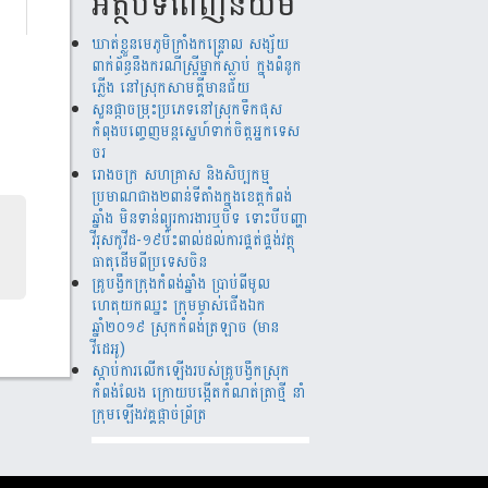
អត្ថបទពេញនិយម
ឃាត់​ខ្លួន​មេភូមិ​ក្រាំង​កន្រ្ទោល សង្ស័យ​
ពាក់ព័ន្ធ​នឹ​ង​​ករណី​ស្រ្តីម្នាក់​ស្លាប់ ​ក្នុង​ពំនូក​
ភ្លើង​ នៅស្រុក​សាម​គ្គីមាន​ជ័យ
សួន​​ផ្កា​ច​ម្រុះ​​ប្រភេទ​​នៅ​​ស្រុក​​​ទឹក​​ផុស​​
កំពុង​​បញ្ចេញ​​​មន្តស្នេហ៍​​​​ទាក់​​​ចិត្ត​​អ្នកទេស​​
ចរ​
រោងចក្រ ​សហគ្រាស​ និងសិប្បកម្ម
ប្រមាណ​​​ជាង​​២ពាន់​​ទីតាំង​​ក្នុង​​ខេត្តកំពង់​
ឆ្នាំង​ មិន​ទាន់ព្យួរការងារ​ឬបិទ ទោះបីបញ្ហា
វីរុសកូវីដ-១៩ប៉ះពាល់ដល់ការ​ផ្គត់​ផ្គង់​វត្ថុ​
ធាតុ​​ដើម​​ពី​​ប្រទេស​ចិន​
គ្រូបង្វឹកក្រុងកំពង់ឆ្នាំង ប្រាប់ពីមូល
ហេតុយកឈ្នះ ក្រុមម្ចាស់ជើងឯក
ឆ្នាំ២០១៩ ស្រុកកំពង់ត្រឡាច (មាន
វីដេអូ)
ស្តាប់ការលើកឡើងរបស់គ្រូបង្វឹកស្រុក
កំពង់លែង ក្រោយបង្កើតកំណត់ត្រាថ្មី នាំ
ក្រុមឡើងវគ្គផ្តាច់ព័្រត្រ