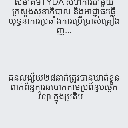
សមាគមTYDA សហការ​ជា​មួយ​
ក្រសួង​សុខា​ភិបាល និង​អាជ្ញាធរ​ធ្វើ​
យុទ្ធនាការ​​ប្រឆាំង​ការប្រើប្រាស់​គ្រឿង​
ញ...
ជន​សង្ស័យ​២៨​នាក់​ត្រូវ​បាន​ឃាត់​ខ្លួន​
ពាក់​ព័ន្ធ​ការ​ឆបោក​តាម​ប្រព័ន្ធ​បច្ចេក​
វិទ្យា​ ក្នុង​ប្រតិ​ប...