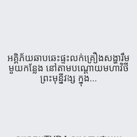
អគ្គិ​ភ័យឆាប​ឆេះ​​ផ្ទះ​លក់​គ្រឿង​សង្ហា​រឹម​
មួយក​ន្លែង​ នៅតាម​បណ្ដោយ​មហាវិថី​
ព្រះ​មុន្នី​វង្ស​ ក្នុង​...