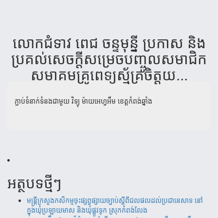
លោក​ជំទាវ ពេជ ចន្ទមុន្នី ប្រ​កាស និង
ប្រគល់​សេចក្តីសម្រេច​បញ្ចូល​សមាជិក​
សមាគម​គ្រូពេទ្យ​ស្ម័គ្រចិត្តយ...
ភ្ជាប់ទំនាក់ទំនងជាមួយ
វិទ្យុ ម៉ាយអេហ្វអឹម ខេត្តកំពង់ឆ្នាំង
អត្ថបទថ្មីៗ
មន្ត្រីក្រសួងកសិកម្មចុះផ្សព្វផ្សាយច្បាប់ស្តីពីជលផលដល់ប្រជានេសាទ នៅ
ក្នុងឃុំប្រឡាយមាស និងឃុំផ្លូវទូក ស្រុកកំពង់លែង