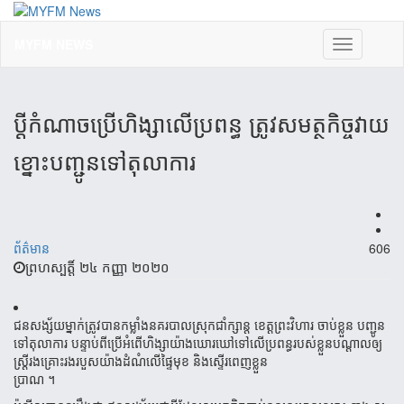
MYFM NEWS
Toggle
navigation
ប្តីកំណាចប្រើហិង្សាលើប្រពន្ធ ត្រូវសមត្ថកិច្ចវាយ
ខ្នោះបញ្ជូនទៅតុលាការ
ព័ត៌មាន
606
ព្រហស្បត្តិ៍ ២៤ កញ្ញា ២០២០
ជនសង្ស័យម្នាក់ត្រូវបានកម្លាំងនគរបាលស្រុកជាំក្សាន្ត ខេត្តព្រះវិហារ ចាប់ខ្លួន បញ្ជូន
ទៅតុលាការ បន្ទាប់ពីប្រើអំពើហិង្សាយ៉ាងឃោរឃៅទៅលើប្រពន្ធរបស់ខ្លួនបណ្តាលឲ្យ
ស្ត្រីរងគ្រោះរងរបួសយ៉ាងដំណំលេីផ្ទៃមុខ និងស្ទេីរពេញខ្លួន
ប្រាណ ។