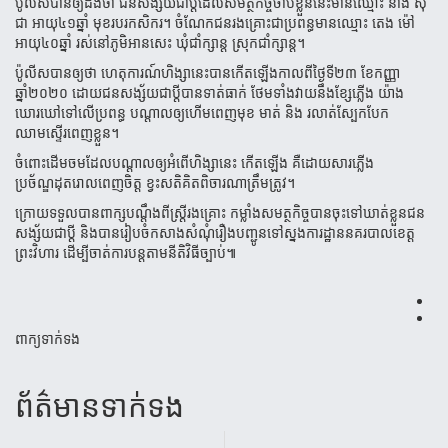
ប៉ូលីសបានឲ្យដឹងថា ជនសង្ស័យជាប្តីដែលសមត្ថកិច្ចចាប់ខ្លួននេះមានឈ្មោះ នាង សុ
ជា អាយុ៤១ឆ្នាំ មុខរបរកសិករ។ ចំណែកជនរងគ្រោះជាប្រពន្ធមានឈ្មោះ តេង ម៉ៅ
អាយុ៤០ឆ្នាំ រស់នៅភូមិអានសេះ ឃុំជាំក្សាន្ត ស្រុកជាំក្សាន្ត។
ប៉ូលីសបានឲ្យថា ហេតុការណ៍ហិង្សានេះបានកេីតឡេីងកាលពីថ្ងៃទី២៣ ខែកញ្ញា
ឆ្នាំ២០២០ ដោយជនសង្ស័យជាប្តីបានទាត់ធាក់ ថែមទាំងវាយនឹងខ្សែភ្លើង យ៉ាង
ឃោរឃៅទៅលើប្រពន្ធ បណ្តាលឲ្យហើមពេញមុខ មាត់ និង រលាត់ស្បែកបែក
ឈាមស្ទើរពេញខ្លួន។
ចំពោះដេីមចមដែលបណ្ដាលឲ្យអំពេីហិង្សានេះ កេីតឡេីង គឺដោយសារភ្លេីង
ប្រច័ណ្ឌដុតរោលពេញចិត្ត ខ្វះសតិគិតពិចារណាត្រឹមត្រូវ។
ក្រោយទទួលបានពាក្សបណ្តឹងពីស្ត្រីរងគ្រោះ កម្លាំងសមត្ថកិច្ចបានចុះទៅឃាត់ខ្លួនជន
សង្ស័យជាប្តី និងបានរៀបចំកសាងសំណុំរឿងបញ្ជូនទៅស្នងការដ្ឋាននគរបាលខេត្ត
ព្រះវិហារ ដើម្បីចាត់ការបន្តតាមនីតិវិធីច្បាប់៕
ពាក្យទាក់ទង
ព័ត៌មាន​ទាក់​ទង