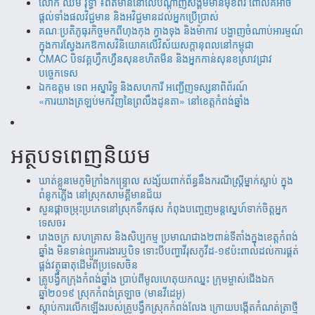
‎​លោក ឈឹម វុទ្ធា ៖ព័ត៌មាននៅលើបណ្តាញសង្គមមានមុខពីរ ពោលគឺអាច
ផ្តល់ទាំងផលវិជ្ជមាន និងអវិជ្ជមានដល់អ្នកប្រើប្រាស់
គណៈប្រតិភូធុរកិច្ចមកពីហុងកុង ក្វាងទុង និងម៉ាកាវ បង្ហាញចំណាប់អារម្មណ៍
ក្នុងការស្វែងរកឱកាសវិនិយោគលើវិស័យសក្តានុពលនៅកម្ពុជា
CMAC បិទវគ្គហ្វឹកហ្វឺនសុនខហិតមីន និងអ្នកកាន់សុនខស្រាវជ្រាវ
បច្ចេកទេស
ឯកឧត្តម ទេព អស្នារិទ្ធ និងសហការី អញ្ជើញទស្សនាពិព័រណ៍
«ការយាងត្រឡប់មកវិញនៃព្រលឹងដូនតា» នៅខេត្តកំពង់ឆ្នាំង
អត្ថបទពេញនិយម
ឃាត់​ខ្លួន​មេភូមិ​ក្រាំង​កន្រ្ទោល សង្ស័យ​ពាក់ព័ន្ធ​នឹ​ង​​ករណី​ស្រ្តីម្នាក់​ស្លាប់ ​ក្នុង​
ពំនូក​ភ្លើង​ នៅស្រុក​សាម​គ្គីមាន​ជ័យ
សួន​​ផ្កា​ច​ម្រុះ​​ប្រភេទ​​នៅ​​ស្រុក​​​ទឹក​​ផុស​​ កំពុង​​បញ្ចេញ​​​មន្តស្នេហ៍​​​​ទាក់​​​ចិត្ត​​អ្នក
ទេស​​ចរ​
រោងចក្រ ​សហគ្រាស​ និងសិប្បកម្ម ប្រមាណ​​​ជាង​​២ពាន់​​ទីតាំង​​ក្នុង​​ខេត្តកំពង់​
ឆ្នាំង​ មិន​ទាន់ព្យួរការងារ​ឬបិទ ទោះបីបញ្ហាវីរុសកូវីដ-១៩ប៉ះពាល់ដល់ការ​ផ្គត់​
ផ្គង់​វត្ថុ​ធាតុ​​ដើម​​ពី​​ប្រទេស​ចិន​
គ្រូបង្វឹកក្រុងកំពង់ឆ្នាំង ប្រាប់ពីមូលហេតុយកឈ្នះ ក្រុមម្ចាស់ជើងឯក
ឆ្នាំ២០១៩ ស្រុកកំពង់ត្រឡាច (មានវីដេអូ)
ស្តាប់ការលើកឡើងរបស់គ្រូបង្វឹកស្រុកកំពង់លែង ក្រោយបង្កើតកំណត់ត្រាថ្មី