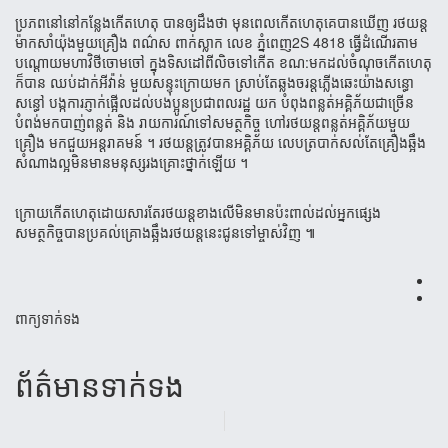
ប្រភពនៅនៅកន្លែងកើតហេតុ បានឲ្យដឹងថា មុនពេលកើតហេតុគេបានឃើញ រថយន្ត
ម៉ាកសាំយ៉ុងមួយគ្រឿង ពណ៌ស ពាក់ស្លាក លេខ ភ្នំពេញ2S 4818 ធ្វើដំណើរតាម
បណ្តោយមហាវិថីចោមចៅ ក្នុងទិសដៅពីលិចទៅកើត ខណ:មកដល់ចំណុចកើតហេតុ
ក៏បាន ឈប់ដាក់អីវ៉ាន់ មួយសន្ទុះក្រោយមក ស្រាប់តែឆ្លងចរន្តភ្លើងឆេះយ៉ាងសន្ធោ
សន្ធៅ បង្កការភ្ញាក់ផ្អើលដល់បងប្អូនប្រជាពលរដ្ឋ យក បំពុងពន្លត់អគ្គិភ័យជាច្រើន
បំពង់មកបាញ់ពន្លត់ និង រាយការណ៍ទៅសមត្ថកិច្ច ហៅរថយន្តពន្លត់អគ្គិភ័យមួយ
គ្រឿង មកជួយអន្តរាគមន៍ ។ រថយន្តត្រូវបានអគ្គិភ័យ លេបត្របាក់សល់តែគ្រឿងឆ្អឹង
សំណាងល្អមិនមានមនុស្សរងគ្រោះថ្នាក់ឡើយ ។
ក្រោយកើតហេតុដោយសារតែរថយន្តខាងលើមិនមានប៉ះពាល់ដល់អ្នកផ្សេង
សមត្ថកិច្ចបានប្រគល់គ្រោងឆ្អឹងរថយន្តនេះជូនទៅម្ចាស់វិញ ៕
ពាក្យទាក់ទង
ព័ត៌មាន​ទាក់​ទង