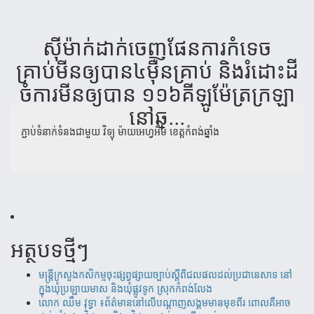
ស៊ីម៉ាក់ដាក់ចេញផែនការកំទេច
គ្រាប់មីនឲ្យបាន៤ម៉ឺនគ្រាប់ និងរំដោះដី
ចំការមីនឲ្យបាន ១១៦គីឡូម៉ែត្រក្រឡា
នៅឆ្...
ភ្ជាប់ទំនាក់ទំនងជាមួយ
វិទ្យុ ម៉ាយអេហ្វអឹម ខេត្តកំពង់ឆ្នាំង
អត្ថបទថ្មីៗ
មន្ត្រីក្រសួងកសិកម្មចុះផ្សព្វផ្សាយច្បាប់ស្តីពីជលផលដល់ប្រជានេសាទ នៅ
ក្នុងឃុំប្រឡាយមាស និងឃុំផ្លូវទូក ស្រុកកំពង់លែង
‎​លោក ឈឹម វុទ្ធា ៖ព័ត៌មាននៅលើបណ្តាញសង្គមមានមុខពីរ ពោលគឺអាច