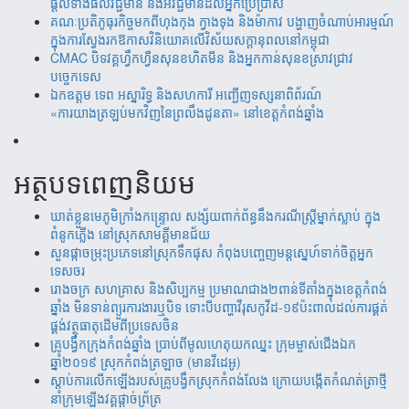
ផ្តល់ទាំងផលវិជ្ជមាន និងអវិជ្ជមានដល់អ្នកប្រើប្រាស់
គណៈប្រតិភូធុរកិច្ចមកពីហុងកុង ក្វាងទុង និងម៉ាកាវ បង្ហាញចំណាប់អារម្មណ៍
ក្នុងការស្វែងរកឱកាសវិនិយោគលើវិស័យសក្តានុពលនៅកម្ពុជា
CMAC បិទវគ្គហ្វឹកហ្វឺនសុនខហិតមីន និងអ្នកកាន់សុនខស្រាវជ្រាវ
បច្ចេកទេស
ឯកឧត្តម ទេព អស្នារិទ្ធ និងសហការី អញ្ជើញទស្សនាពិព័រណ៍
«ការយាងត្រឡប់មកវិញនៃព្រលឹងដូនតា» នៅខេត្តកំពង់ឆ្នាំង
អត្ថបទពេញនិយម
ឃាត់​ខ្លួន​មេភូមិ​ក្រាំង​កន្រ្ទោល សង្ស័យ​ពាក់ព័ន្ធ​នឹ​ង​​ករណី​ស្រ្តីម្នាក់​ស្លាប់ ​ក្នុង​
ពំនូក​ភ្លើង​ នៅស្រុក​សាម​គ្គីមាន​ជ័យ
សួន​​ផ្កា​ច​ម្រុះ​​ប្រភេទ​​នៅ​​ស្រុក​​​ទឹក​​ផុស​​ កំពុង​​បញ្ចេញ​​​មន្តស្នេហ៍​​​​ទាក់​​​ចិត្ត​​អ្នក
ទេស​​ចរ​
រោងចក្រ ​សហគ្រាស​ និងសិប្បកម្ម ប្រមាណ​​​ជាង​​២ពាន់​​ទីតាំង​​ក្នុង​​ខេត្តកំពង់​
ឆ្នាំង​ មិន​ទាន់ព្យួរការងារ​ឬបិទ ទោះបីបញ្ហាវីរុសកូវីដ-១៩ប៉ះពាល់ដល់ការ​ផ្គត់​
ផ្គង់​វត្ថុ​ធាតុ​​ដើម​​ពី​​ប្រទេស​ចិន​
គ្រូបង្វឹកក្រុងកំពង់ឆ្នាំង ប្រាប់ពីមូលហេតុយកឈ្នះ ក្រុមម្ចាស់ជើងឯក
ឆ្នាំ២០១៩ ស្រុកកំពង់ត្រឡាច (មានវីដេអូ)
ស្តាប់ការលើកឡើងរបស់គ្រូបង្វឹកស្រុកកំពង់លែង ក្រោយបង្កើតកំណត់ត្រាថ្មី
នាំក្រុមឡើងវគ្គផ្តាច់ព័្រត្រ