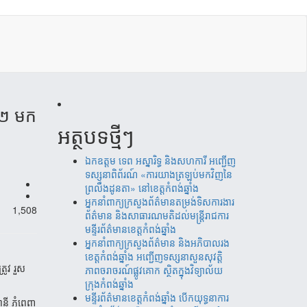
ី២ មក​
អត្ថបទថ្មីៗ
ឯកឧត្តម ទេព អស្នារិទ្ធ និងសហការី អញ្ជើញ
ទស្សនាពិព័រណ៍ «ការយាងត្រឡប់មកវិញនៃ
ព្រលឹងដូនតា» នៅខេត្តកំពង់ឆ្នាំង
អ្នកនាំពាក្យក្រសួងព័ត៌មានតម្រង់ទិសការងារ
1,508
ព័ត៌មាន និងសាធារណមតិដល់មន្រ្តីរាជការ
មន្ទីរព័ត៌មានខេត្តកំពង់ឆ្នាំង
អ្នកនាំពាក្យក្រសួងព័ត៌មាន និងអភិបាលរង
ខេត្តកំពង់ឆ្នាំង អញ្ជើញទស្សនាសួនសុវត្តិ
រូវ រួស​
ភាពចរាចរណ៍ផ្លូវគោក ស្ថិតក្នុងវិទ្យាល័យ
ក្រុងកំពង់ឆ្នាំង
មន្ទីរព័ត៌មានខេត្តកំពង់ឆ្នាំង បើកយុទ្ធនាការ
ី ភ្នំពេញ