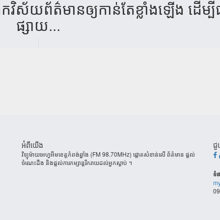
រីក​វិស័យ​ព័ត៌​មាន​ឲ្យ​កាន់​តែ​ខ្លាំង​ឡើង​ ដើម្បី​ផ្
ផ្សាយ...
អំពីយើង
ជួ
វិទ្យុម៉ាយអេហ្វអឹមខេត្តកំពង់ឆ្នាំង (FM 98.70MHz) ផ្តោតសំខាន់លើ ព័ត៌មាន ផ្តល់
ចំណេះដឹង និងផ្តល់ការកម្សាន្តរីករាយដល់អ្នកស្តាប់ ។
ទំន
my
09