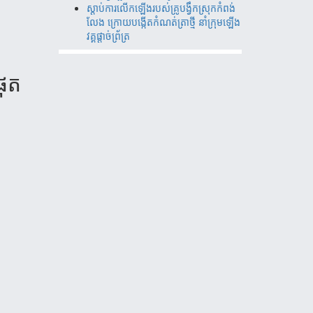
ស្តាប់ការលើកឡើងរបស់គ្រូបង្វឹកស្រុកកំពង់
លែង ក្រោយបង្កើតកំណត់ត្រាថ្មី នាំក្រុមឡើង
វគ្គផ្តាច់ព័្រត្រ
ផុត​