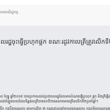
ថបទពាណិជ្ជកម្ម
​ចុះធ្វើប្រហុកផ្អក ខណៈ​រដូវកាល​ត្រីត្រូវលើកទ
នូ ឆ្នាំ២០១៩ បានប្រកាសដល់​ប្រជាពលរដ្ឋ​ដែល​មានបំណង​ធ្វើ​ប្រហុក​ ផ្អក​ និង​ត្រីឆ្អើរ​ត្
ាអំឡុង​ពេលដែលទិន្នផល​ត្រី​បាន​មក​ពី​ការ​នេសាទ​មាន​ច្រើនលើកទី២ប្រចាំឆ្នាំ​។
ក ក្នុងបឹងទន្លេសាប រួចមកឃើញ ថា គន្លងដាយនៅតាមដងទន្លេសាប ក្នុងភូមិសាស្ត្ររាជធាន