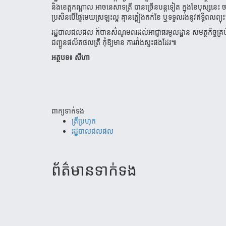
និងខេត្តកណ្តាល អាចនេសាទត្រី បានច្រើនបន្តទៀត ក្នុងខែបុស្សនេះ ច
ប្រសិនបើផ្ទៃមេឃស្រឡះល្អ គ្មានភ្លៀងកក់ខែ ឬទទួលរងនូវឥទ្ធិពលព្យុ
រដ្ឋបាលជលផល ក៏បានសំណូមពរដល់អាជ្ញាធរមូលដ្ឋាន សមត្ថកិច្ចគ្រប់
ជញ្ជូនផលិតផលត្រី កុំឱ្យមាន ការរាំងស្ទះផងដែរ៕
អត្ថបទ៖ សីហា
ពាក្យទាក់ទង
ត្រីប្រហុក
រដ្ឋបាលជលផល
ព័ត៌មាន​ទាក់​ទង