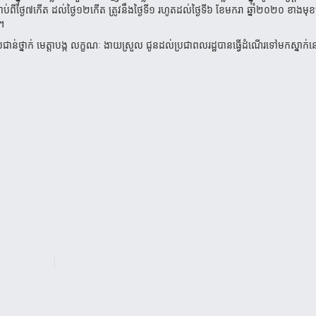
ាប់ពីថ្ងៃ៧កើត ដល់ថ្ងៃ១២កើត ត្រូវនឹងថ្ងៃទី១ រហូតដល់ថ្ងៃទី៦ ខែមករា ឆ្នាំ២០២០ ខាងមុ
ះ។
ជាន់ថ្នាក់ មេត្តាបង្ក លក្ខណៈ ងាយស្រួល ជូនដល់ប្រជាពលរដ្ឋបានធ្វើដំណើរទៅមកស្នាក់