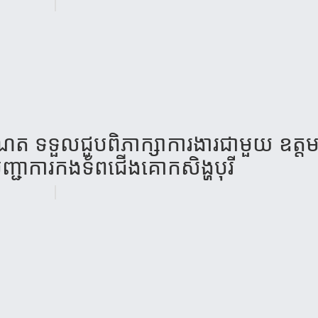
ណែត ទទួលជួបពិភាក្សាការងារជាមួយ ឧត្ត
្ជាការកងទ័ពជើងគោកសិង្ហបុរី