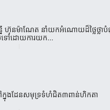
នី ​ហ៊ុន​ម៉ាណែត​ នាំ​យក​អំណោយ​ដ៏ថ្លៃ​ថ្លា​បំ
​ទៅ​ដោយ​ការ​យក​...
ម​នៅក្នុង​ដែន​សមុទ្រ​​ទំហំជិត​៣ពាន់​ហិក​តា