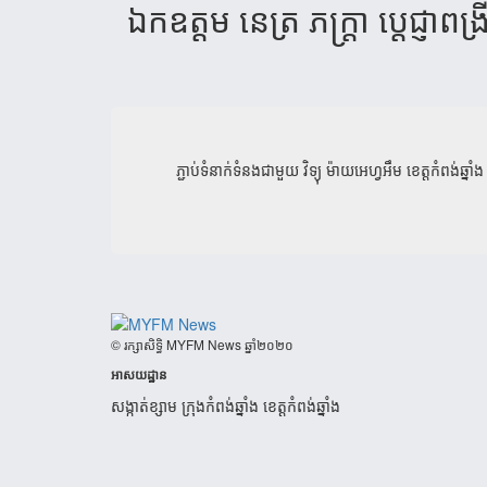
ឯក​ឧត្តម​ នេត្រ ​ភក្រ្ដា​ ប្តេជ្ញា​ពង្
ភ្ជាប់ទំនាក់ទំនងជាមួយ
វិទ្យុ ម៉ាយអេហ្វអឹម ខេត្តកំពង់ឆ្នាំង
​© រក្សា​សិទ្ធិ​ MYFM News ឆ្នាំ​២០២០
អាសយដ្ឋាន
សង្កាត់ខ្សាម ក្រុងកំពង់ឆ្នាំង ខេត្តកំពង់ឆ្នាំង