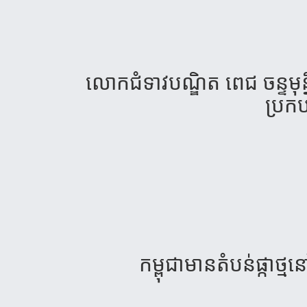
លោក​ជំទាវ​បណ្ឌិត​ ពេជ​ ចន្ទ​មុន្
ប្រកប
កម្ពុជា​​មាន​តំបន់​ផ្កាថ្