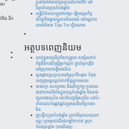
ប្រឆាំងព័ត៌មានក្លែងក្លាយជំហានទី២ នៅ
ខនេះ
វិទ្យាល័យក្រុងកំពង់ឆ្នាំង
មន្ត្រីព័ត៌មានកម្ពុជា២៧រូប ធ្វើទស្សនកិច្ច
នៅនិង ដឹក
សិក្សានិងផ្លាស់ប្តូរបទពិសោធន៍ នៅអង្គភាព
សារព័ត៌មាន Tupi Tre វៀតណាម
អត្ថបទពេញនិយម
ឃាត់​ខ្លួន​មេភូមិ​ក្រាំង​កន្រ្ទោល សង្ស័យ​ពាក់
ព័ន្ធ​នឹ​ង​​ករណី​ស្រ្តីម្នាក់​ស្លាប់ ​ក្នុង​ពំនូក​ភ្លើង​
នៅស្រុក​សាម​គ្គីមាន​ជ័យ
សួន​​ផ្កា​ច​ម្រុះ​​ប្រភេទ​​នៅ​​ស្រុក​​​ទឹក​​ផុស​​ កំពុង​​
បញ្ចេញ​​​មន្តស្នេហ៍​​​​ទាក់​​​ចិត្ត​​អ្នកទេស​​ចរ​
រោងចក្រ ​សហគ្រាស​ និងសិប្បកម្ម ប្រមាណ​​​
ជាង​​២ពាន់​​ទីតាំង​​ក្នុង​​ខេត្តកំពង់​ឆ្នាំង​ មិន​ទាន់
ព្យួរការងារ​ឬបិទ ទោះបីបញ្ហាវីរុសកូវីដ-១៩ប៉ះ
ពាល់ដល់ការ​ផ្គត់​ផ្គង់​វត្ថុ​ធាតុ​​ដើម​​ពី​​ប្រទេស​
ចិន​
គ្រូបង្វឹកក្រុងកំពង់ឆ្នាំង ប្រាប់ពីមូលហេតុយក
ឈ្នះ ក្រុមម្ចាស់ជើងឯកឆ្នាំ២០១៩ ស្រុក
កំពង់ត្រឡាច (មានវីដេអូ)