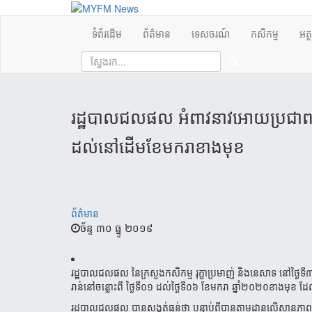
ទំព័រដើម
ព័ត៌មាន
ទេសចរណ៍
កសិកម្ម
អត្
រដ្ឋបាលជលផល អំពាវនាវអោយប្រជាពលរដ្ឋ
ដល់នៅដើមខែមករាខាងមុខ
ព័ត៌មាន
ច័ន្ទ ៣០ ធ្នូ ២០១៩
រដ្ឋបាលជលផល នៃក្រសួងកសិកម្ម រុក្ខាប្រមាញ់ និងនេសាទ នៅថ្ងៃទី៣០ ខែធ្
រាន់នៅ​ចន្លោះពី ថ្ងៃទី០១ ដល់ថ្ងៃទី០៦ ខែមករា ឆ្នាំ២០២០ខាងមុខ ដែលជ
រដ្ឋបាលជលផល បានសង្កត់ធ្ងន់ថា បន្ទាប់ពីបានតាមដានលើស្ថានភាពទឹ