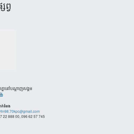
សព្វ​
បគ្នានៅបណ្តាញសង្គម
ាក់​ទំនង
fm98.70kpc@gmail.com
7 22 888 00, 096 62 57 745