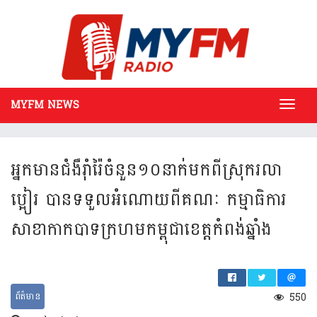
MYFM NEWS
Toggl
navig
អ្នក​មាន​ជំងឺរ៉ាំរ៉ៃ​ចំនួ​ន១០​នាក់​ម​ក​ពីស្រុករលា​​
ប្អៀរ ​បាន​ទទួលអំ​ណោ​យ​ពី​គណៈ​ កម្មា​ធិ​ការ​​
សាខា​កាកបា​ទ​ក្រហម​កម្ពុជា​ខេត្ត​កំពង់​ឆ្នាំង
ព័ត៌មាន
550