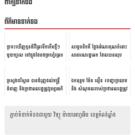
ពាក្យទាក់ទង
ព័ត៌មាន​ទាក់​ទង
ប្រទះឃើញកូនដំរីព្រៃទើបកើតថ្មីៗ
សម្តេច​ធិប​តី​ ថ្លែង​អំណរ​គុណ​ចំពោះ​
មួយក្បាល នៅក្នុងដែនជម្រកភ្នំព្រេច
សា​ធារណ​រដ្ឋ​ឆេក​ ដែល​បាន​លុប​​
ចោល​បំណុល​របស់​កម្ពុជា​ ដោយ​
បង្វែ...
ក្រសួងបរិស្ថាន បានជំរុញដល់មន្ត្រី
ឯកឧត្តម​ ម៉ែន​ ធឿន​ ៖បញ្ហា​ប្រឈម​
ជំនាញ និងប្រជាពលរដ្ឋត្រូវរួមគ្នាអភិ
និង​ ​សំណូម​ពរ​របស់​ប្រជា​ពលរដ្ឋ​ត្រូវ​
រក្សតំបន់ការពារទេសភាពអន្លង់ព្រីង
ដោះ​ស្រាយ​ឲ្យ​ចំ​គោល​ដៅ​
ភ្ជាប់ទំនាក់ទំនងជាមួយ
វិទ្យុ ម៉ាយអេហ្វអឹម ខេត្តកំពង់ឆ្នាំង