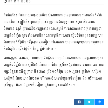
ពុធ ៩ ធ្នូ ២០២០
កំពង់ឆ្នាំង៖ អំណោយមនុស្សធម៌របស់សាខាកាកបាទក្រហមកម្ពុជាខេត្តកំពង់ឆ្នាំង
មានថវិកា ស្បៀងនិសម្ភារៈប្រើប្រាស់ ត្រូវបានឯកឧត្តមអម សុភា និងលោក
ជំទាវប៊ន សុភី ប្រធាននិងអនុប្រធានគណៈកម្មាធិការសាខាកាកបាទក្រហមកម្ពុជា
ខេត្តកំពង់ឆ្នាំង ព្រមទាំងសមាជិកគណៈកម្មាធិការសាខា រៀបចំចែកជូនដល់គ្រួសារ
ដែលមានជំងឺរ៉ាំរ៉ៃមកពីស្រុករលាប្អៀរ នៅស្នាក់ការសាខាកាកបាទក្រហមកម្ពុជាខេត្ត
កំពង់ឆ្នាំងនាព្រឹកថ្ងៃទី៩ ខែធ្នូ ឆ្នាំ២០២០ ។
លោកប្រាក់ សោភណ្ឌ នាយកប្រតិបត្តិគណ:កម្មាធិការសាខាកាកបាទក្រហមកម្ពុជា
ខេត្តកំពង់ឆ្នាំង បានឲ្យដឹងថា អំណោយដែលត្រូវចែកជូនជាពេលនាពេលនេះ មាន
អង្ករចំនួន២៥គីឡូក្រាម មី១កេស ត្រីខ១០កំប៉ុង មុង១ ភួយ១ ក្រម៉ា១ សារ៉ុង១
សាប៊ូ១ដុំ ជែលលាងដៃ២ដប ថវិការបស់សាខាចំនួន៣ម៉ឺនរៀល និង ថវិកាលោក
ស្រីឡុញ ពិសា ចំនួន១ម៉ឺនរៀល ក្នុងមួយគ្រួសារផងដែរ ។