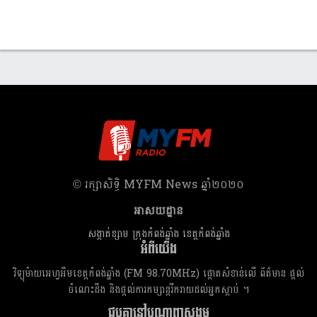
​© រក្សា​សិទ្ធិ​ MYFM News ឆ្នាំ​២០២០
អាសយដ្ឋាន
សង្កាត់ខ្សាម ក្រុងកំពង់ឆ្នាំង ខេត្តកំពង់ឆ្នាំង
អំពីយើង
វិទ្យុម៉ាយអេហ្វអឹមខេត្តកំពង់ឆ្នាំង (FM 98.70MHz) ផ្តោតសំខាន់លើ ព័ត៌មាន ផ្តល់
ចំណេះដឹង និងផ្តល់ការកម្សាន្តរីករាយដល់អ្នកស្តាប់ ។
ជួបគ្នានៅបណ្តាញសង្គម