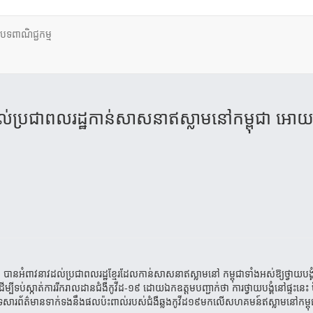
ថបទពាណិជ្ជកម្ម
ល់​ប្រជា​ពល​រដ្ឋកាន់​សាសនា​​ឥស្លាម​​នៅ​កម្ពុជា ​អោយ
ំពាវនាវដល់​​ប្រជាពលរដ្ឋ​ខ្មែរ​​ដែល​កាន់​សាស​នា​​​​ឥស្លាម​​នៅ ​កម្ពុជា​ទាំងអស់​​ឱ្យថ្វាយបង
​​ ដើម្បី​ទប់ស្កាត់ការរីករា​លដានជំងឺកូវីដ-១៩ ដោយ​ឯកឧត្តម​បញ្ជាក់ថា ការថ្វាយបង្គំនៅផ្ទះនេះ 
សីទសារព័ត៌មានទាក់ទងនឹងផលប៉ះពាល់របស់ជំងឺឆ្លងកូវីដ១៩​មក​លើ​សហ​គមន៍​ឥស្លាម​នៅ​កម្