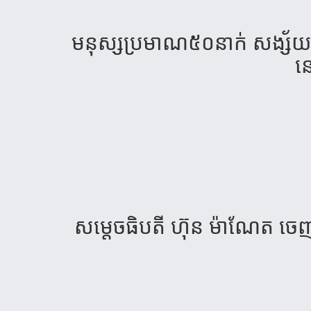
មនុស្ស​ប្រមាណ​៥០​នាក់​ សង្ស័យ​ពុ
នៅ
សម្តេច​ធិប​តី​ ហ៊ុន ម៉ាណែត​ ចេញ​បទ​