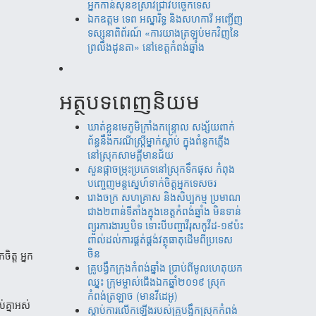
អ្នកកាន់សុនខស្រាវជ្រាវបច្ចេកទេស
ឯកឧត្តម ទេព អស្នារិទ្ធ និងសហការី អញ្ជើញ
ទស្សនាពិព័រណ៍ «ការយាងត្រឡប់មកវិញនៃ
ព្រលឹងដូនតា» នៅខេត្តកំពង់ឆ្នាំង
អត្ថបទពេញនិយម
ឃាត់​ខ្លួន​មេភូមិ​ក្រាំង​កន្រ្ទោល សង្ស័យ​ពាក់
ព័ន្ធ​នឹ​ង​​ករណី​ស្រ្តីម្នាក់​ស្លាប់ ​ក្នុង​ពំនូក​ភ្លើង​
នៅស្រុក​សាម​គ្គីមាន​ជ័យ
សួន​​ផ្កា​ច​ម្រុះ​​ប្រភេទ​​នៅ​​ស្រុក​​​ទឹក​​ផុស​​ កំពុង​​
បញ្ចេញ​​​មន្តស្នេហ៍​​​​ទាក់​​​ចិត្ត​​អ្នកទេស​​ចរ​
រោងចក្រ ​សហគ្រាស​ និងសិប្បកម្ម ប្រមាណ​​​
ជាង​​២ពាន់​​ទីតាំង​​ក្នុង​​ខេត្តកំពង់​ឆ្នាំង​ មិន​ទាន់
ព្យួរការងារ​ឬបិទ ទោះបីបញ្ហាវីរុសកូវីដ-១៩ប៉ះ
ពាល់ដល់ការ​ផ្គត់​ផ្គង់​វត្ថុ​ធាតុ​​ដើម​​ពី​​ប្រទេស​
ចិន​
ចិត្ត អ្នក
គ្រូបង្វឹកក្រុងកំពង់ឆ្នាំង ប្រាប់ពីមូលហេតុយក
ឈ្នះ ក្រុមម្ចាស់ជើងឯកឆ្នាំ២០១៩ ស្រុក
កំពង់ត្រឡាច (មានវីដេអូ)
់គ្នា​អស់
ស្តាប់ការលើកឡើងរបស់គ្រូបង្វឹកស្រុកកំពង់