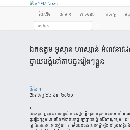
ទំព័រដើម
ព័ត៌មាន
ទេសចរណ៍
កសិកម្ម
អត្
ឯកឧត្តម​ អូស្មាន ​ហាស្សាន់ ​អំពាវ​នាវ​ដ
ថ្វាយបង្គំ​​នៅ​តាម​ផ្ទះ​រៀង​ៗ​ខ្លួន​
ព័ត៌មាន
អាទិត្យ ២២ មិនា ២០២០
ឯកឧត្តម អូស្មាន ហាស្សាន់ ទេសរដ្ឋមន្ដ្រីទទួលបន្ទុក​បេសកកម្មពិសេស បានអ
ផ្ទះរៀងៗខ្លួន​ដោយមិន​ចាំបាច់​មកជួប​គ្នាថ្វាយ​បង្គំ​នៅវិហារ​ដូចមុន​ៗទេ
ច្បាប់​សាសនា​នោះ​ឡើយ​​។ ការអំពាវនាវនេះបានធ្វើឡើងនៅក្នុងសន្និ