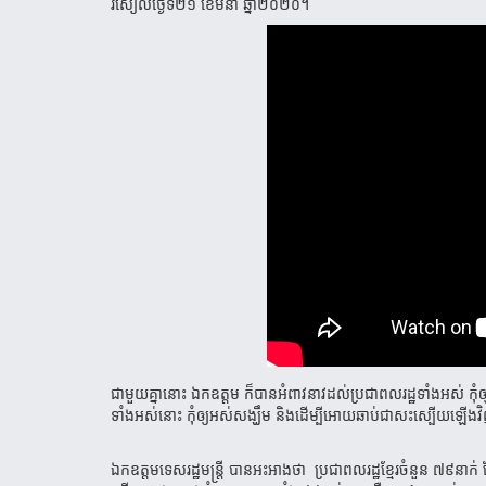
រសៀលថ្ងៃទី២១ ខែមីនា ឆ្នាំ២០២០។
ជាមួយគ្នានោះ ឯកឧត្តម ក៏បានអំពាវនាវដល់ប្រជាពលរដ្ឋទាំងអស់ កុំឲ្យមាន​ក
ទាំងអស់នោះ កុំឲ្យអស់​សង្ឃឹម​ និងដើម្បីអោយ​ឆាប់ជា​សះ​ស្បើយ​ឡើង​
ឯកឧត្តមទេសរដ្ឋមន្ត្រី បានអះអាងថា ប្រជាពលរដ្ឋ​ខ្មែរចំនួន​ ​៧៩នាក់ 