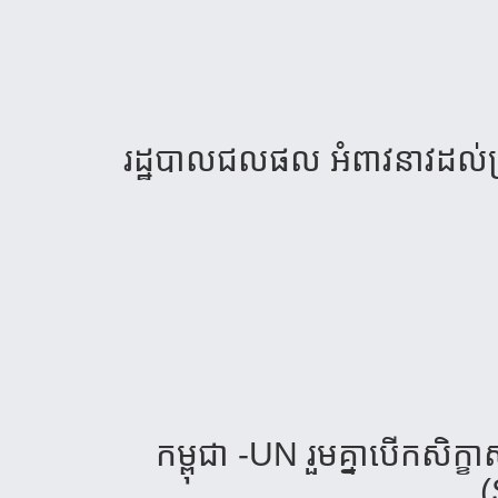
រដ្ឋបាល​ជល​ផល​ អំពាវ​នាវ​ដល់​ប្រ
កម្ពុជា​ -UN​ រួម​គ្នា​បេីក​សិក្ខ
(