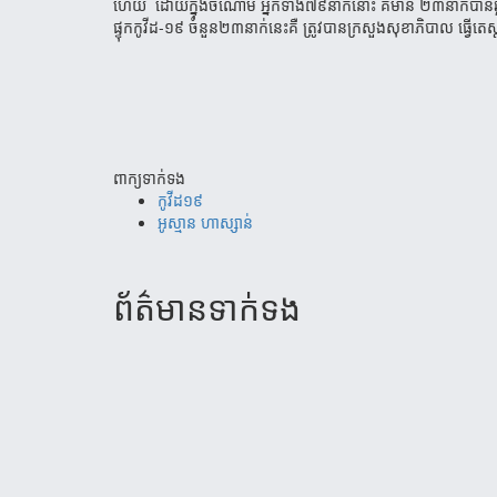
ហើយ ដោយក្នុង​ចំណោម អ្នកទាំង៧៩​នាក់នោះ គឺមាន ២៣នាក់បាន​ឆ្លង
ផ្ទុកកូវីដ-១៩ ចំនួន​២៣​នាក់​នេះគឺ ត្រូវបាន​ក្រសួង​​សុខា​ភិបា​ល​ ធ្វើត
ពាក្យទាក់ទង
កូវីដ១៩
អូស្មាន ហាស្សាន់
ព័ត៌មាន​ទាក់​ទង