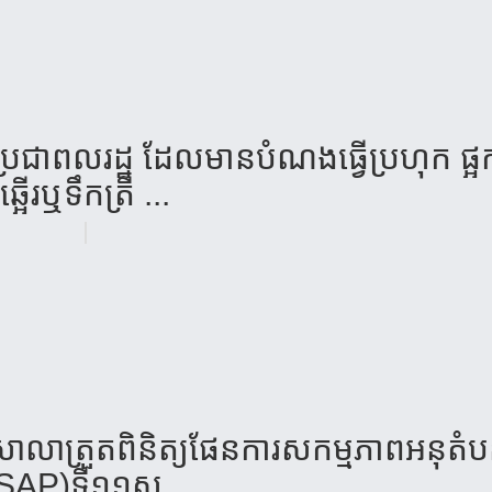
ជា​ពល​រដ្ឋ ​ដែល​មាន​បំណង​ធ្វើ​ប្រហុក​ ផ្អក​ 
ឆ្អើរ​​ឬ​ទឹក​ត្រី​ ...
ា​សា​លា​ត្រួត​ពិ​និត្យ​ផែន​ការ​សកម្ម​ភាព​អនុ​តំ​បន
SAP​)ទី​១១​ស្...