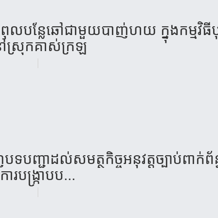
ល​បន្លែ​ឆៅ​ជាមួយ​បាញ់​ហយ​ ក្នុង​កម្ម​វិធី​ប
​ស្រុក​គាស់​ក្រឡ​
បញ្ជា​ដល់​សមត្ថកិច្ច​អនុវត្ត​ច្បាប់​ពាក់​ព័ន្
ការ​បង្ក្រាប​ប...