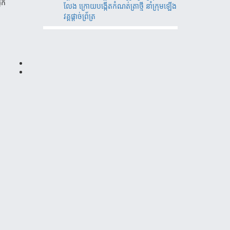
នក
លែង ក្រោយបង្កើតកំណត់ត្រាថ្មី នាំក្រុមឡើង
វគ្គផ្តាច់ព័្រត្រ