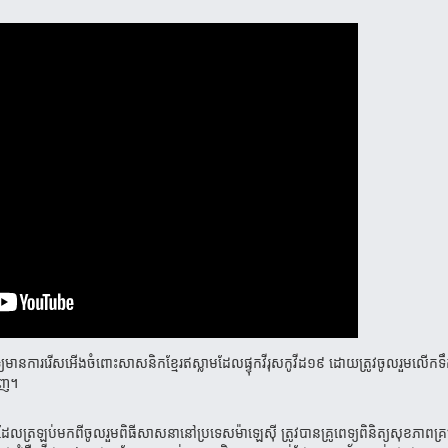
ារ​រើស​អើង​​ចំពោះ​សាសនិក​​​ខ្មែរឥស្លាម​ដែល​ផ្ទុក​វីរុស​​កូវីដ​១៩ ដោយ​ត្រូវចូលរួម​លើកទឹក
វិញ។
ដែលត្រឡប់មកពីចូលរួមពិធី​សាសនា​​​នៅប្រទេស​ម៉ាឡេ​ស៊ី ត្រូវបានគ្រូពេទ្យពិនិត្យសុខភាពគ្រប