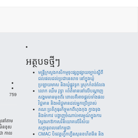
​
អត្ថបទថ្មីៗ
មន្ត្រីក្រសួងកសិកម្មចុះផ្សព្វផ្សាយច្បាប់ស្តីពី
ជលផលដល់ប្រជានេសាទ នៅក្នុងឃុំ
ប្រឡាយមាស និងឃុំផ្លូវទូក ស្រុកកំពង់លែង
‎​លោក ឈឹម វុទ្ធា ៖ព័ត៌មាននៅលើបណ្តាញ
759
សង្គមមានមុខពីរ ពោលគឺអាចផ្តល់ទាំងផល
វិជ្ជមាន និងអវិជ្ជមានដល់អ្នកប្រើប្រាស់
គណៈប្រតិភូធុរកិច្ចមកពីហុងកុង ក្វាងទុង
និងម៉ាកាវ បង្ហាញចំណាប់អារម្មណ៍ក្នុងការ
្គំ​នៅតាម
ស្វែងរកឱកាសវិនិយោគលើវិស័យ
មិន​ខុស​
សក្តានុពលនៅកម្ពុជា
ពុជា កាល
CMAC បិទវគ្គហ្វឹកហ្វឺនសុនខហិតមីន និង