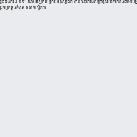
ជំងឺ​កូវីដ-១៩។ ដោយឡែកសម្រាប់​មនុស្សជិត ៣០០នាក់​ដែល​ប្រាស្រ័យ​ទាក់ទងជាមួយ​អ្
េស្តរកអ្នក​ឆ្លង​ចំនួន ៥នាក់ទៀត៕