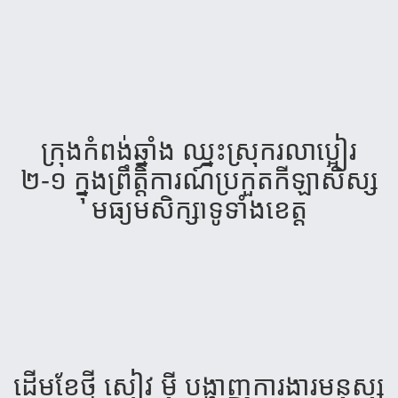
ក្រុង​កំពង់​ឆ្នាំង ឈ្នះស្រុករលា​ប្អៀរ
២-១ ក្នុងព្រឹត្តិការណ៍​ប្រកួតកីឡាសិស្ស
មធ្យម​សិក្សាទូទាំងខេត្ត
ដើមខែថ្មី សៀវ មុី បង្ហាញ​ការងារ​មនុស្ស