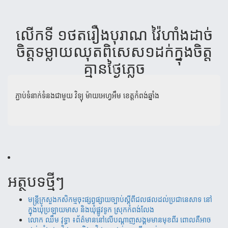
លើកទី ១ថតរឿងបុរាណ វ៉ៃហាំងដាច់
ចិត្តទម្លាយឈុតពិសេស១ដក់ក្នុងចិត្ត
គ្មានថ្ងៃភ្លេច
ភ្ជាប់ទំនាក់ទំនងជាមួយ
វិទ្យុ ម៉ាយអេហ្វអឹម ខេត្តកំពង់ឆ្នាំង
អត្ថបទថ្មីៗ
មន្ត្រីក្រសួងកសិកម្មចុះផ្សព្វផ្សាយច្បាប់ស្តីពីជលផលដល់ប្រជានេសាទ នៅ
ក្នុងឃុំប្រឡាយមាស និងឃុំផ្លូវទូក ស្រុកកំពង់លែង
‎​លោក ឈឹម វុទ្ធា ៖ព័ត៌មាននៅលើបណ្តាញសង្គមមានមុខពីរ ពោលគឺអាច