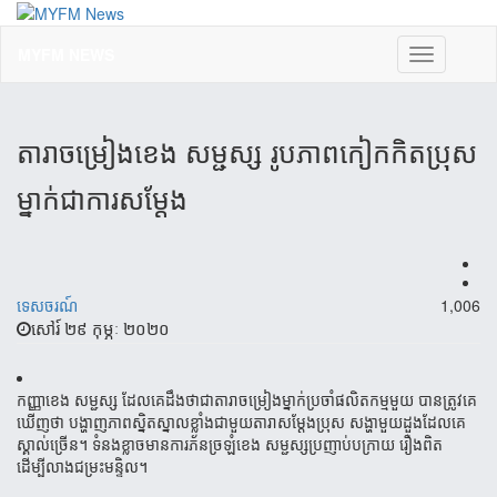
MYFM NEWS
Toggle
navigation
តារាចម្រៀងខេង សម្ជស្ស រូបភាពកៀកកិតប្រុស
ម្នាក់ជាការសម្តែង
ទេសចរណ៍
1,006
សៅរ៍ ២៩ កុម្ភៈ ២០២០
កញ្ញាខេង សម្ជស្ស ដែលគេដឹងថាជាតារាចម្រៀងម្នាក់ប្រចាំផលិតកម្មមួយ បានត្រូវគេ
ឃើញថា បង្ហាញភាពស្និតស្នាលខ្លាំងជាមួយតារាសម្តែងប្រុស សង្ហាមួយដួងដែលគេ
ស្គាល់ច្រើន។ ទំនងខ្លាចមានការភ័នច្រឡំខេង សម្ជស្សប្រញាប់បក្រាយ រឿងពិត
ដើម្បីលាងជម្រះមន្ទិល។