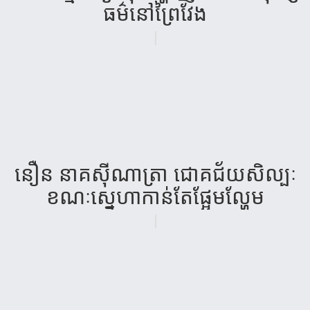
ធម៌​នៅព្រៃវែង
នឿន នាគ​សុី​ណា​ត្រា ជោគ​ជ័យ​សិល្បៈ​
ខណៈស្នេហា​កាន់​តែផ្អែម​ល្ហែម​