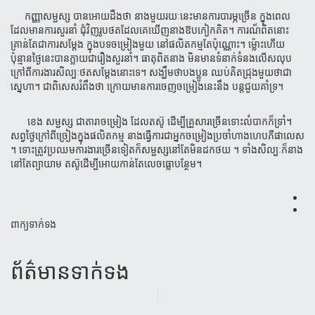
កញ្ញាសម្ជស្ស បានអោយដឹងថា នាងមួយរយៈនេះមានការបារម្ភច្រើន ក្នុងពេល
ដែលមានការសួរនាំ ជុំវិញរូបថតដែលគេឃើញនាងឱបកៀកគិត។ ការណ៏ពិតនោះ
គ្រាន់តែជាការសម្តែង ក្នុងបទចម្រៀងមួយ នៅផលិតកម្មតែប៉ុណ្ណោះ។ ម្ល៉ោះហើយ
ប៉ុន្មានថ្ងៃនេះបានក្លាយជារឿងសួរនាំ។ ធាតុពិតនាង មិនមានទំនាក់ទំនងលើសលុប
ក្រៅពីការងារសិល្បៈថតសម្តែងនោះទេ។ សង្ឃឹមថាបងប្អូន ឈប់គិតជ្រុងមួយថាជា
ស្នេហា។ ជាពិសេសរំពឹងថា ក្រោយមានការចេញចម្រៀងនេះនឹង បន្តជួយគាំទ្រ។
ខេង សម្ជស្ស ជាតារាចម្រៀង ដែលតស៊ូ ដើម្បីគ្រួសារច្រើនទោះលំបាកក៏ទ្រាំ។
សព្វថ្ងៃក្រៅពីច្រៀងក្នុងផលិតកម្ម នាងធ្វើការជាអ្នកចម្រៀងប្រចាំហាងហេបភីផាលេស
។ ទោះត្រូវប្រឈមការងារច្រើនទៀតក៏សម្ជស្សនៅតែមិនដកថយ ។ ទាំងសិល្បៈក៏នាង
នៅតែព្យាយាម តស៊ូដើម្បីអោយកាន់តែលេចធ្លោបន្ថែម។
ពាក្យទាក់ទង
ព័ត៌មាន​ទាក់​ទង