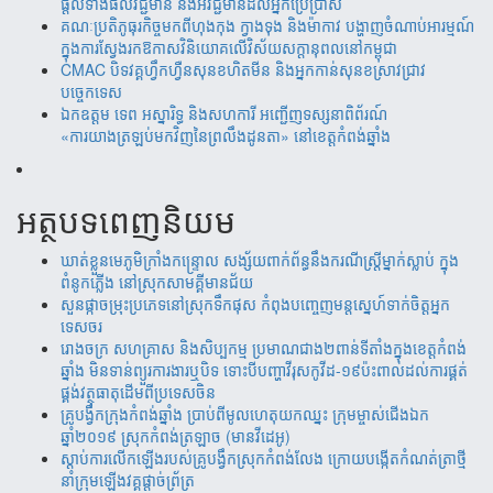
ផ្តល់ទាំងផលវិជ្ជមាន និងអវិជ្ជមានដល់អ្នកប្រើប្រាស់
គណៈប្រតិភូធុរកិច្ចមកពីហុងកុង ក្វាងទុង និងម៉ាកាវ បង្ហាញចំណាប់អារម្មណ៍
ក្នុងការស្វែងរកឱកាសវិនិយោគលើវិស័យសក្តានុពលនៅកម្ពុជា
CMAC បិទវគ្គហ្វឹកហ្វឺនសុនខហិតមីន និងអ្នកកាន់សុនខស្រាវជ្រាវ
បច្ចេកទេស
ឯកឧត្តម ទេព អស្នារិទ្ធ និងសហការី អញ្ជើញទស្សនាពិព័រណ៍
«ការយាងត្រឡប់មកវិញនៃព្រលឹងដូនតា» នៅខេត្តកំពង់ឆ្នាំង
អត្ថបទពេញនិយម
ឃាត់​ខ្លួន​មេភូមិ​ក្រាំង​កន្រ្ទោល សង្ស័យ​ពាក់ព័ន្ធ​នឹ​ង​​ករណី​ស្រ្តីម្នាក់​ស្លាប់ ​ក្នុង​
ពំនូក​ភ្លើង​ នៅស្រុក​សាម​គ្គីមាន​ជ័យ
សួន​​ផ្កា​ច​ម្រុះ​​ប្រភេទ​​នៅ​​ស្រុក​​​ទឹក​​ផុស​​ កំពុង​​បញ្ចេញ​​​មន្តស្នេហ៍​​​​ទាក់​​​ចិត្ត​​អ្នក
ទេស​​ចរ​
រោងចក្រ ​សហគ្រាស​ និងសិប្បកម្ម ប្រមាណ​​​ជាង​​២ពាន់​​ទីតាំង​​ក្នុង​​ខេត្តកំពង់​
ឆ្នាំង​ មិន​ទាន់ព្យួរការងារ​ឬបិទ ទោះបីបញ្ហាវីរុសកូវីដ-១៩ប៉ះពាល់ដល់ការ​ផ្គត់​
ផ្គង់​វត្ថុ​ធាតុ​​ដើម​​ពី​​ប្រទេស​ចិន​
គ្រូបង្វឹកក្រុងកំពង់ឆ្នាំង ប្រាប់ពីមូលហេតុយកឈ្នះ ក្រុមម្ចាស់ជើងឯក
ឆ្នាំ២០១៩ ស្រុកកំពង់ត្រឡាច (មានវីដេអូ)
ស្តាប់ការលើកឡើងរបស់គ្រូបង្វឹកស្រុកកំពង់លែង ក្រោយបង្កើតកំណត់ត្រាថ្មី
នាំក្រុមឡើងវគ្គផ្តាច់ព័្រត្រ