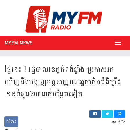
MYFM NEWS
Toggl
navig
ថ្ងៃ​នេះ​ ! រដ្ឋ​បាល​ខេត្ត​កំ​ពង់​ឆ្នាំង​ ប្រ​កាស​រក​
ឃើញ​និង​បង្ហាញ​អត្ត​សញ្ញាណ​អ្នក​កើត​ជំ​ងឺ​កូ​វី​ដ​
.១៩​ចំ​នួន​២៣​នាក់​បន្ថែម​ទៀត​ ​​
ព័ត៌មាន
675