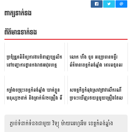
ពាក្យទាក់ទង
ព័ត៌មាន​ទាក់​ទង
ប្រជុំ​ត្រួតពិនិត្យ​ការងារ​ជំនាញ​បុគ្គ​លិក
លោក ហឹង ចូច អនុប្រធានមន្ទីរ
នៅ​បញ្ជាការ​ដ្ឋាន​កង​រាជ​អាវុធ​ហត្ថ
ព័ត៌មានខេត្តកំពង់ឆ្នាំង គោរពជូនពរ
ខេត្ត​កំពង់​ឆ្នាំង​
លោកជំទាវ ប៊ន សុភី​ ក្នុងឱកាស
ចូលឆ្នាំថ្មី...
កម្លាំង​ចម្រុះ​ខេត្ត​កំពង់​ឆ្នាំង​ ឃាត់​ខ្លួន​
សម​ត្ថកិច្ចកំពុង​ស្រាវ​ជ្រាវ​លើ​ករណី​
មនុស្ស​២នាក់​ និង​ត្រាក់​ទ័រ​២គ្រឿង​ ពី​
ប្រទះ​ឃើញ​រថយន្តមួយ​គ្រឿង​ដែល​
បទ​ធ្វើ​សកម្មភ...
ទុកចោល​នៅក្នុង​ស្រុកសាម​គ្គីមាន​ជ...
ភ្ជាប់ទំនាក់ទំនងជាមួយ
វិទ្យុ ម៉ាយអេហ្វអឹម ខេត្តកំពង់ឆ្នាំង