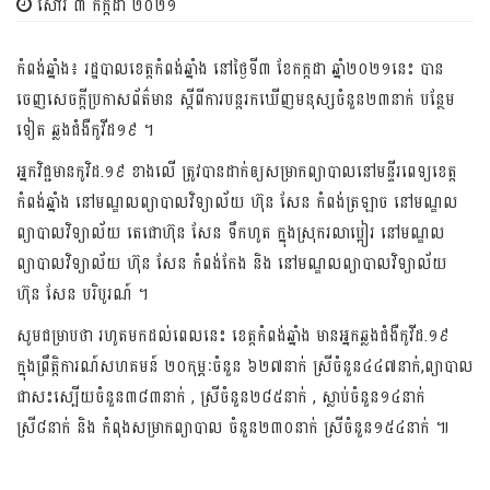
សៅរ៍ ៣ កក្កដា ២០២១
កំពង់ឆ្នាំង៖ រដ្ឋបាលខេត្តកំពង់ឆ្នាំង នៅថ្ងៃទី៣ ខែកក្កដា ឆ្នាំ២០២១នេះ បាន
ចេញសេចក្តីប្រកាសព័ត៌មាន ស្តីពីការបន្តរកឃើញមនុស្សចំនួន២៣នាក់ បន្ថែម
ទៀត ឆ្លងជំងឺកូវីដ១៩ ។
អ្នកវិជ្ជមានកូវិដ.១៩ ខាងលើ ត្រូវបានដាក់ឲ្យសម្រាកព្យាបាលនៅមន្ទីរពេទ្យខេត្ត
កំពង់ឆ្នាំង នៅមណ្ឌលព្យាបាលវិទ្យាល័យ ហ៊ុន សែន កំពង់ត្រឡាច នៅមណ្ឌល
ព្យាបាលវិទ្យាល័យ តេជោហ៊ុន សែន ទឹកហូត ក្នុងស្រុករលាប្អៀរ នៅមណ្ឌល
ព្យាបាលវិទ្យាល័យ ហ៊ុន សែន កំពង់កែង និង នៅមណ្ឌលព្យាបាលវិទ្យាល័យ
ហ៊ុន សែន បរិបូរណ៍ ។
សូមជម្រាបថា រហូតមកដល់ពេលនេះ ខេត្តកំពង់ឆ្នាំង មានអ្នកឆ្លងជំងឺកូវីដ.១៩
ក្នុងព្រឹត្តិការណ៍សហគមន៍ ២០កុម្ភៈចំនួន ៦២៧នាក់ ស្រីចំនួន៤៤៧នាក់,ព្យាបាល
ជាសះស្បើយចំនួន៣៨៣នាក់ , ស្រីចំនួន២៨៥នាក់ , ស្លាប់ចំនួន១៤នាក់
ស្រី៨នាក់ និង កំពុងសម្រាកព្យាបាល ចំនួន២៣០នាក់ ស្រីចំនួន១៥៤នាក់ ៕