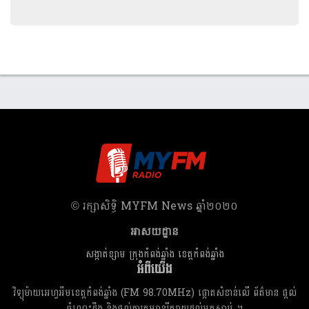
​© រក្សា​សិទ្ធិ​ MYFM News ឆ្នាំ​២០២០
អាសយដ្ឋាន
សង្កាត់ខ្សាម ក្រុងកំពង់ឆ្នាំង ខេត្តកំពង់ឆ្នាំង
អំពីយើង
វិទ្យុម៉ាយអេហ្វអឹមខេត្តកំពង់ឆ្នាំង (FM 98.70MHz) ផ្តោតសំខាន់លើ ព័ត៌មាន ផ្តល់
ចំណេះដឹង និងផ្តល់ការកម្សាន្តរីករាយដល់អ្នកស្តាប់ ។