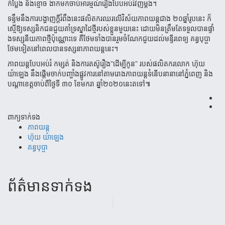
កំប្លែង និងខ្មោច ងាក​មក​ចាប់​អារម្មណ៍​រឿង​បែប​អប់រំ​វិញម្ដង។
ទន្ទឹម​នឹង​ការបង្ហាញ​ក្ដី​រំពឹង​នេះ​ផលិតករ​ឈរ​លើវិស័យភាព​យន្ត​ជាង ​២០ឆ្នាំរូប​នេះ ក៏​
ស្មើ​ឱ្យ​ទស្សនិក​ជន​ជួយ​​គាំ​ទ្រ​ស្នាដៃ​ថ្មី​រ​បស់​ខ្លួន​មួយនេះ ដោយ​​មិន​ត្រឹម​តែ​ទទួល​បាន​ផ្ទាំ​
ង​ទស្សនីយ​ភា​ព​ថ្មី​ប៉ុណ្ណោះ​ទេ គឺថែម​ទាំង​បានរួម​ចំណែក​ជួយ​ដល់​មន្ទីរពេទ្យ ​គន្ធបុប្ផា
ថែម​ទៀត​នៅ​ពេល​បាន​ទស្សនា​ភាពយន្តនេះ។
ភាព​យន្តបែប​អប់រំ កម្សត់​ និងការតស៊ូ​រឿង”ដើម្បី​កូន” របស់​ផលិត​ករលោ​ក ​ហ៊ុយ
យ៉ាឡេង នឹង​ផ្ដើម​ចាក់​បញ្ចាំង​ផ្លូវការ​នៅ​តាមរោង​ភាពយ​ន្ត​ទំ​នើប​​នានា​នៅភ្នំពេញ​ និង​
បណ្ដា​ខេត្តចាប់​ពីថ្ងៃទី​ ៣០ ខែមករា ឆ្នាំ២០២០​នេះតទៅ៕
ពាក្យទាក់ទង
ភាពយន្ត
ហ៊ុយ យ៉ាឡេង
គន្ធបុប្ផា
ព័ត៌មាន​ទាក់​ទង