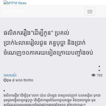
MYFM NEWS
Toggle
navigation
ផលិតកររឿង”ដើម្បីកូន” ប្រគល់
ប្រាក់៤លានរៀលជូន គន្ធបុប្ផា និងប្រាក់
ចំណេញ១០ភាគរយទៀតក្រោយបញ្ចាំងចប់
ទេសចរណ៍
720
ពុធ ៨ មករា ២០២០
ផលិតករ​រឿង”​ដើម្បី​កូន”លោក ​ហ៊ុយ ​យ៉ា​ឡេង​ បាន​ប្រគល់​ប្រាក់​ ៤​លាន​រៀល​ ទុក​ជា​
មុន​ជូន​មន្ទីរ​ពេទ្យគន្ធបុប្ផា ដើម្បី​ជា​ការ​រួម​ចំណែក​ជួយ​សង្គ​ម ​និង​កុមារ​កម្ពុជា ​មុន​
ស្នាដៃរ​បស់​ខ្លួន​សម្ពោធ​បញ្ចាំង​ជាផ្លូវ​ការ​នា​ចុង​ខែ​មក​រា ឆ្នាំ២០២០នេះ។