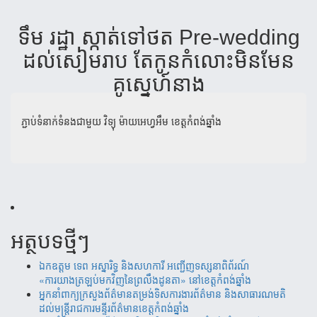
ទឹម​ រដ្ឋា ស្កាត់​ទៅ​ថត Pre-wedding
ដល់​សៀមរាប តែ​កូន​កំលោះ​មិន​មែន​
គូស្នេហ៍​នាង
ភ្ជាប់ទំនាក់ទំនងជាមួយ
វិទ្យុ ម៉ាយអេហ្វអឹម ខេត្តកំពង់ឆ្នាំង
អត្ថបទថ្មីៗ
ឯកឧត្តម ទេព អស្នារិទ្ធ និងសហការី អញ្ជើញទស្សនាពិព័រណ៍
«ការយាងត្រឡប់មកវិញនៃព្រលឹងដូនតា» នៅខេត្តកំពង់ឆ្នាំង
អ្នកនាំពាក្យក្រសួងព័ត៌មានតម្រង់ទិសការងារព័ត៌មាន និងសាធារណមតិ
ដល់មន្រ្តីរាជការមន្ទីរព័ត៌មានខេត្តកំពង់ឆ្នាំង