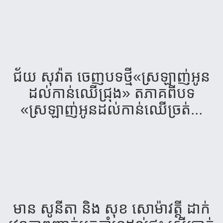
ជ័យ ​សុវ៉ាត​ ចេញ​បទ​ថ្មី​«ស្រឡាញ់​អូន​
ដល់កាន់​ឈើ​ជ្រុង​» ​តភាគ​ពី​បទ​
«ស្រឡាញ់​អូន​ដល់​កាន់​ឈើ​ច្រត់​...
មាន សូនីតា និង សុខ​ សោម៉ាវត្តី​ ដាក់​