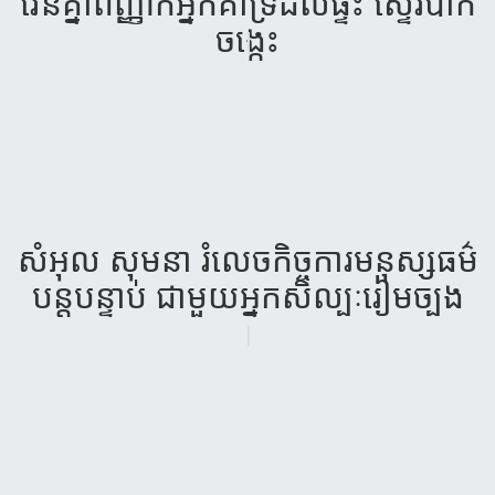
វេន​គ្នា​ពញ្ញាក់​អ្នក​គាំទ្រ​ដល់​ផ្ទះ ស្ទើរ​បាក់​
ចង្កេះ
សំអុល សុមនា រំលេចកិច្ចការមនុស្សធម៌
បន្តបន្ទាប់ ជាមួយអ្នកសិល្បៈរៀមច្បង