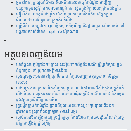
អ្នកនាំពាក្យក្រសួងព័ត៌មាន និងអភិបាលរងខេត្តកំពង់ឆ្នាំង អញ្ជើញ
ទស្សនាសួនសុវត្តិភាពចរាចរណ៍ផ្លូវគោក ស្ថិតក្នុងវិទ្យាល័យក្រុងកំពង់ឆ្នាំង
មន្ទីរព័ត៌មានខេត្តកំពង់ឆ្នាំង បើកយុទ្ធនាការប្រឆាំងព័ត៌មានក្លែងក្លាយ
ជំហានទី២ នៅវិទ្យាល័យក្រុងកំពង់ឆ្នាំង
មន្ត្រីព័ត៌មានកម្ពុជា២៧រូប ធ្វើទស្សនកិច្ចសិក្សានិងផ្លាស់ប្តូរបទពិសោធន៍ នៅ
អង្គភាពសារព័ត៌មាន Tupi Tre វៀតណាម
អត្ថបទពេញនិយម
ឃាត់​ខ្លួន​មេភូមិ​ក្រាំង​កន្រ្ទោល សង្ស័យ​ពាក់ព័ន្ធ​នឹ​ង​​ករណី​ស្រ្តីម្នាក់​ស្លាប់ ​ក្នុង​
ពំនូក​ភ្លើង​ នៅស្រុក​សាម​គ្គីមាន​ជ័យ
សួន​​ផ្កា​ច​ម្រុះ​​ប្រភេទ​​នៅ​​ស្រុក​​​ទឹក​​ផុស​​ កំពុង​​បញ្ចេញ​​​មន្តស្នេហ៍​​​​ទាក់​​​ចិត្ត​​អ្នក
ទេស​​ចរ​
រោងចក្រ ​សហគ្រាស​ និងសិប្បកម្ម ប្រមាណ​​​ជាង​​២ពាន់​​ទីតាំង​​ក្នុង​​ខេត្តកំពង់​
ឆ្នាំង​ មិន​ទាន់ព្យួរការងារ​ឬបិទ ទោះបីបញ្ហាវីរុសកូវីដ-១៩ប៉ះពាល់ដល់ការ​ផ្គត់​
ផ្គង់​វត្ថុ​ធាតុ​​ដើម​​ពី​​ប្រទេស​ចិន​
គ្រូបង្វឹកក្រុងកំពង់ឆ្នាំង ប្រាប់ពីមូលហេតុយកឈ្នះ ក្រុមម្ចាស់ជើងឯក
ឆ្នាំ២០១៩ ស្រុកកំពង់ត្រឡាច (មានវីដេអូ)
ស្តាប់ការលើកឡើងរបស់គ្រូបង្វឹកស្រុកកំពង់លែង ក្រោយបង្កើតកំណត់ត្រាថ្មី
នាំក្រុមឡើងវគ្គផ្តាច់ព័្រត្រ