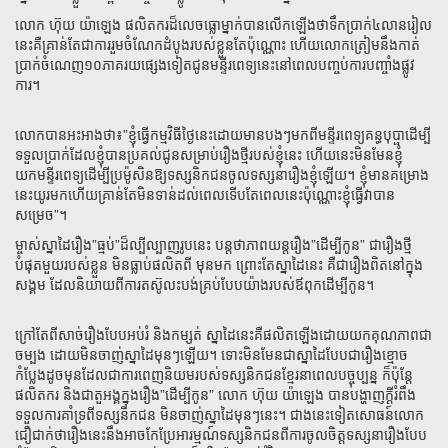
លោក​ ហ៊ុយ យ៉ាឡេង ផលិត​ករ​ដ៏​លេច​ធ្លោ​ម្នាក់​បាន​លើក​ឡើងថា​ទឹកប្រាក់​៤លានរៀល​
នេះគឺគ្រាន់​តែជាការរួម​ចំណែកដំបូង​របស់ខ្លួន​តែ​ប៉ុណ្ណោះ​ ហើយ​លោក​ត្រៀម​នឹង​កាត់​
ប្រាក់​ចំណេញ​១០​ភាគរយផ្សេង​ទៀត​ជូន​មន្ទីរពេទ្យ​នេះ​នៅ​ពេល​បញ្ចប់ការ​បញ្ចាំង​ផ្លូវ
ការ។
លោក​បាន​អះអាង​ថា៖”ខ្ញុំធ្វើកម្មវិធីថ្ងៃនេះ​ដោយ​មានបងៗមកពីមន្ទីរ​ពេទ្យគន្ធបុប្ផា​ដើម្បី​
ទទួល​ប្រាក់​ដែល​ខ្ញុំ​បាន​ប្រគល់​ជូន​សម្រាប់​រឿង​ថ្មីរបស់​ខ្ញុំ​នេះ​ ហើយ​នេះ​មិន​មែនខ្ញុំ​
យកមន្ទីរ​ពេទ្យ​ដើម្បី​ប្រម៉ូ​សិន​ឱ្យ​ទស្សនិក​ជន​ចូលទ​ស្សនា​រឿង​ខ្ញុំ​ឡើយ។ ខ្ញុំ​មាន​គម្រោង​
នេះ​យូរ​មក​ហើយ​គ្រាន់​តែ​មិន​ទាន់​ដល់​ពេល​ទើប​តែពេល​នេះប៉ុណ្ណោះខ្ញុំ​ធ្វើវាបាន​
សម្រេច”។
ម្ចាស់​ស្នាដៃ​រឿង”ធ្មប់”ដ៏ល្បីល្បាញរូប​នេះ បន្ត​ថា​ភាពយន្តរឿង”ដើម្បីកូន” ជា​រឿង​ថ្មី​
បំផុត​មួយ​របស់​ខ្លួន ​មិន​ធ្លាប់​ផលិ​តពី​ ​មុន​មក ព្រោះ​តែ​ស្នាដៃ​នេះ​ គឺជា​រឿងពិតនៅក្នុង​
សង្គម ដែលនិយាយពី​ការតស៊ូលះ​បង់គ្រប់​បែបយ៉ាងរបស់​ឪពុក​ដើម្បីកូន។
ក្រៅ​តែ​ពី​សាច់​រឿង​បែបអប់រំ​ និង​កម្សត់ ​ស្នាដៃនេះ​គឺផលិត​ឡើងដោយ​យកគុណ​ភាព​ជា
ចម្បង ដោយ​មិន​ចាញ់​ស្នាដៃ​មុនៗ​ឡើយ​។​ ទោះ​​​​​មិន​​មែន​ជា​ស្នាដៃ​បែប​ជារឿងខ្មោច ​
កំប្លែង​ដូចមុនដែលជាការពេញនិយម​របស់ទស្ស​និកជនខ្មែរ​នាពេល​ប​ច្ចុប្បន្ន ក៏​ប៉ុន្តែ​
ផលិតករ និង​ជា​តួ​អង្គ​ក្នុង​រឿង​”ដើម្បី​កូន” លោក​ ហ៊ុយ ​យ៉ាឡេង​ បាន​បង្ហាញ​ក្ដីរំពឹង​
ទទួល​ការ​គាំទ្រ​ពីទស្សនិក​ជន មិន​ចាញ់​ស្នាដៃ​មុនៗ​នេះ។ ជាង​នេះ​ទៀត​សោធន៍​លោក​
ជឿជាក់​ថារឿងនេះ​នឹងអាចកែប្រែអារម្មណ៍ទស្សនិកជន​ពីការ​ចូលចិត្ត​ទស្សនា​រឿង​បែប​