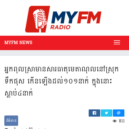
MYFM NEWS
Toggl
navig
អ្នក​​ពុល​ស្រា​មាន​សារ​ធាតុ​មេតាណុល​នៅស្រុក
ទឹកផុស កើន​ឡើង​ដល់១០១​នាក់ ក្នុងនោះ​
ស្លាប់៤នាក់
ព័ត៌មាន
811