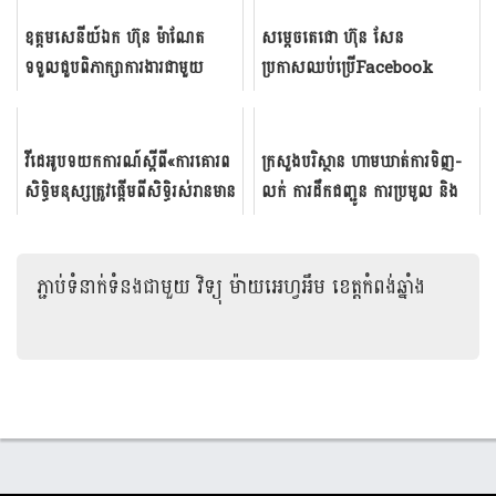
ឧត្តមសេនីយ៍ឯក ហ៊ុន ម៉ាណែត
សម្តេចតេជោ ហ៊ុន សែន
ទទួលជួបពិភាក្សាការងារជាមួយ
ប្រកាសឈប់ប្រើFacebook
ឧត្តមសេនីយ៍ទោ មេបញ្ជាការកងទ័ព
ដោយបង្វែរមកប្រើTelegram
ជើងគោកសិង្ហបុរី
និងTikTok វិញ
វីដេ​អូ​បទ​យក​ការណ៍​ស្តី​ពី​​«ការ​គោរព​
ក្រសួង​បរិស្ថាន ហាម​ឃាត់​ការ​ទិញ-
សិទ្ធិ​មនុស្ស​ត្រូវ​ផ្តើម​ពី​សិទ្ធិ​រស់​រាន​​មាន​
លក់ ការ​ដឹកជ​ញ្ជូន ការ​ប្រមូល និង​
ជីវិត​»
ការ​ធ្វើសន្និធិកេសរ​កូល​ព្រៃ នៅក្...
ភ្ជាប់ទំនាក់ទំនងជាមួយ
វិទ្យុ ម៉ាយអេហ្វអឹម ខេត្តកំពង់ឆ្នាំង