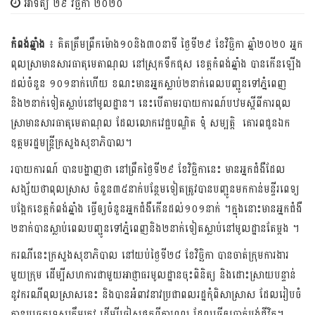
អាទិត្យ ២៩ វិច្ឆិកា ២០២០
កំពង់ឆ្នាំង
៖ គិត​ត្រឹមព្រឹក​ម៉ោង១០​និង៣​០នាទី ថ្ងៃទី​២៩ ខែ​វិច្ឆិកា ឆ្នាំ២០២០​ អ្នក​
ពុលស្រាមានសារធាតុមេតាណុល នៅ​ស្រុក​ទឹក​ផុស ខេត្ត​កំពង់​ឆ្នាំង បាន​កើនឡើង
ដល់​ចំនួន​ ១០១​នាក់​ហើយ ខណះ​មានអ្នក​ស្លាប់​២នាក់​ពេលបញ្ជូន​ទៅភ្នំពេញ
និង២នាក់​ទៀត​ស្លាប់​នៅមូលដ្ឋាន។ នេះបើ​តាម​របាយកា​រណ៍បឋមស្តីពីការពុល
ស្រាមានសារធាតុមេតាណុល​ ដែលលោកវេជ្ជបណ្ឌិត ទុំ សម្បត្តិ គោរព​ជូន​ឯក
ឧត្តម​រដ្ឋមន្ត្រី​ក្រសួងសុខាភិបាល។
​របាយកា​រណ៍ បានបង្ហាញថា នៅព្រឹកថ្ងៃទី២៩ ខែវិច្ឆិកានេះ មានអ្នកជំងឺដែល
សង្ស័យថាពុលស្រាស ចំនួន៣៥នាក់​បន្ថែមទៀត​ត្រូវ​បាន​​បញ្ជូនមកកាន់មន្ទីរពេទ្យ
បង្អែកខេត្តកំពង់ឆ្នាំង ធ្វើឲ្យចំនួនអ្នកជំងឺកើនដល់១០១នាក់ ។ក្នុងនោះ​មាន​អ្នកជំងឺ​
២នាក់​បាន​ស្លាប់​ពេល​​បញ្ជូនទៅភ្នំពេញ​និង២នាក់ទៀតស្លាប់​នៅមូលដ្ឋាន​តែម្តង ។
ករណីនេះក្រសួងសុខាភិបាល នៅយប់ថ្ងៃទី២៨ ខែវិច្ឆិកា បានចាត់ក្រុមការងារ
មួយក្រុម ដើម្បីសហការជាមួយអាជ្ញាធរមូលដ្ឋាន​ចុះពិនិត្យ និងដោះស្រាយបន្ទាន់
នូវករណីពុលស្រាសនេះ និងបានអំពាវនាវប្រជា​ពល​រដ្ឋកុំ​ពិសា​ស្រាស ដែលរៀបចំ​
គ្មាន​បច្ចេកទេសត្រឹមត្រូវ ដើម្បីចៀសផុតពីការពុល ដែលធ្វើឲ្យបាត់បង់​ជីវិត។