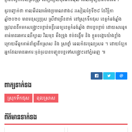
គួរបញ្ជាក់ថា កាលពីវេលាម៉ោងប្រមាណជាង៤ រសៀលថ្ងៃទី២៨ ខែវិច្ឆិកា
ឆ្នាំ២០២០ មានមនុស្សប្រុស ស្រីជាច្រើន​នាក់ នៅ​ស្រុក​ទឹក​ផុស ខេត្តកំពង់ឆ្នាំង
ត្រូវបានដឹកមកសង្រ្គោះបន្ទាន់មន្ទីរពេទ្យខេត្តកំពង់ឆ្នាំង ជាបន្តបន្ទាប់ ដោយសារពួក​
គាត់​មាន​អាការ​:​ឈឺ​ក្បាល​ វិលមុខ តឹងទ្រូង ថប់ដង្ហើម និង ក្អួតចង្អោរយ៉ាងខ្លាំង
ក្រោយពីពួកគាត់នាំគ្នាផឹកស្រាស និង ស្រាថ្នាំ ពេលកំដរបុណ្យសព ។ ដោយឡែក
អ្នកដែលមានអាការៈធ្ងន់ធ្ងរបានបញ្ជូនបន្តទៅសង្រ្គោះនៅភ្នំពេញ ៕
ពាក្យទាក់ទង
ស្រុកទឹកផុស
ពុលស្រាស
ព័ត៌មាន​ទាក់​ទង