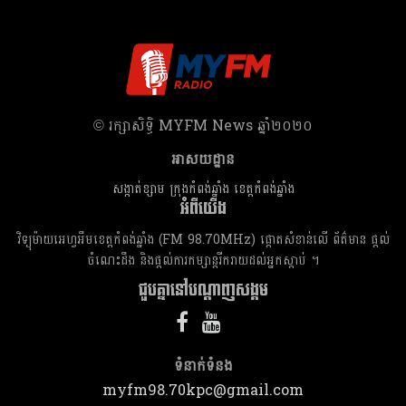
​© រក្សា​សិទ្ធិ​ MYFM News ឆ្នាំ​២០២០
អាសយដ្ឋាន
សង្កាត់ខ្សាម ក្រុងកំពង់ឆ្នាំង ខេត្តកំពង់ឆ្នាំង
អំពីយើង
វិទ្យុម៉ាយអេហ្វអឹមខេត្តកំពង់ឆ្នាំង (FM 98.70MHz) ផ្តោតសំខាន់លើ ព័ត៌មាន ផ្តល់
ចំណេះដឹង និងផ្តល់ការកម្សាន្តរីករាយដល់អ្នកស្តាប់ ។
ជួបគ្នានៅបណ្តាញសង្គម
ទំនាក់​ទំនង
myfm98.70kpc@gmail.com