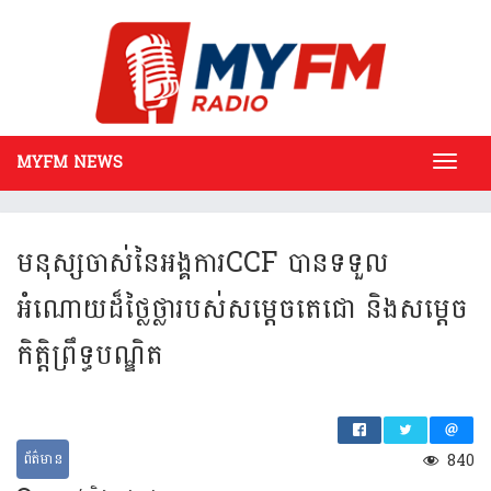
MYFM NEWS
Toggl
navig
មនុស្ស​ចាស់​នៃអ​ង្គការ​CCF បាន​ទទួល​
អំណោយ​ដ៏ថ្លៃថ្លា​របស់​សម្តេច​តេជោ​ និង​សម្តេច
កិត្តិព្រឹទ្ធ​បណ្ឌិត
ព័ត៌មាន
840