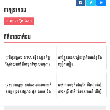
ពាក្យទាក់ទង
សម្តេច ហ៊ុន សែន
ព័ត៌មាន​ទាក់​ទង
ប្រតិ​ភូ​អង្គការ​ NPA ធ្វើ​ទស្សន​កិច្ច​
ចាប់ខ្លួនជនសង្ស័យម្នាក់ពាក់ព័ន្ធនឹង
ស្វែង​យល់​​អំពី​​បច្ចេក​វិទ្យា​សកម្មភាព​
គ្រឿងញៀន
កំចាត់​មីន​ នៅ​វិទ្យា...
ព្រះ​មហាក្សត្រ ​យាង​សម្ពោធ​មហា​កុដិ​
អាជ្ញាធរ​ខេត្តកំពង់​ឆ្នាំង​ នឹងរៀបចំ​ភ្នំ
សម្តេច​ព្រះ​សង្ឃរាជ​ ជួន​ ណាត​ និង​
នាង​កង្រី ជា​តំបន់​ទេសចណ៍ ដើម្បី​​
វិទ្យា​ស្ថាន​ស្រាវ​ជ្រាវ​ និ...
ទាក់ទាញ​អារម្មណ៍​ភ្ញៀវទេស...