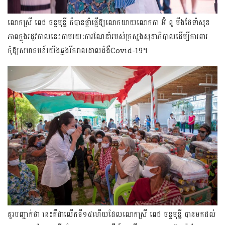
លោកស្រី ពេជ ចន្ទមុន្នី ក៏បានផ្តាំផ្ញើឱ្យលោកយាយលោកតា អ៊ំ ពូ មីងថែទាំសុខ
ភាពក្នុងរដូវកាលនេះតាមរយៈការណែនាំ​របស់​ក្រសួងសុខាភិបាល​ដើម្បីការពារ
កុំឱ្យសហគមន៍យើងឆ្លងរីករាលដាលជំងឺCovid-19។
គួរបញ្ជាក់ថា នេះគឺជាលើកទី១៥ហើយដែលលោកស្រី ពេជ ចន្ទមុន្នី បានមកដល់