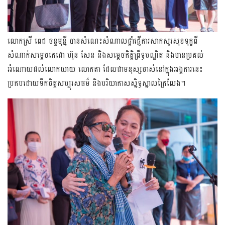
លោកស្រី ពេជ ចន្ទមុន្នី បានសំណេះសំណាលផ្ដាំផ្ញើការសាកសួរសុខទុក្ខពី
សំណាក់សម្ដេចតេជោ ហ៊ុន សែន និង​សម្ដេច​កិតិ្ត​ព្រឹទ្ធបណ្ឌិត និងបានប្រគល់
អំណោយដល់លោកយាយ លោកតា ដែលជាមនុស្សចាស់នៅក្នុងអង្គការនេះ
ប្រកប​ដោយ​ទឹកចិត្តសប្បុរសធម៌ និងបរិយាកាសស្និទ្ធស្នាលក្រៃលែង។