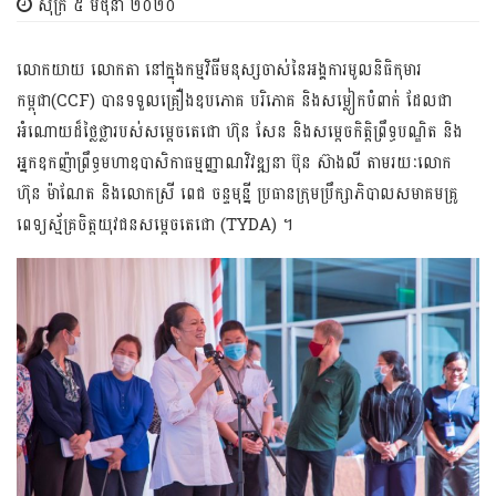
សុក្រ ៥ មិថុនា ២០២០
លោកយាយ លោកតា នៅក្នុងកម្មវិធីមនុស្សចាស់នៃអង្គការមូលនិធិកុមារ
កម្ពុជា(CCF) បានទទួលគ្រឿងឧបភោគ បរិភោគ និង​សម្លៀកបំពាក់ ដែលជា
អំណោយដ៏ថ្លៃថ្លា​របស់​សម្តេចតេជោ ហ៊ុន សែន និងសម្តេចកិត្តិព្រឹទ្ធបណ្ឌិត និង
អ្នក​ឧកញ៉ា​ព្រឹទ្ធ​មហា​ឧបាសិកាធម្មញ្ញាណវិវឌ្ឍនា ប៊ុន ស៊ាងលី តាមរយៈលោក
ហ៊ុន ម៉ាណែត និងលោកស្រី ពេជ ចន្ទមុន្នី ប្រធាន​ក្រុមប្រឹក្សា​ភិបាលសមាគមគ្រូ
ពេទ្យស្ម័គ្រចិត្តយុវជនសម្តេចតេជោ (TYDA) ។