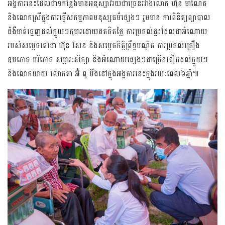
អង្គការនេះដែលជាទីកន្លែងមាន​អនុ​ស្សា​វរីយ៍​ជាច្រើនរវាងលោក ហ៊ុន ម៉ាណែត
និងលោកស្រីក្នុងការធ្វើសកម្មភាពមនុស្សធម៌ផ្សេងៗ រួមមាន ការពិនិត្យព្យាបាល
ជំងឺ​មាត់ធ្មេញដល់ក្មួយៗកុមារដោយឥតគិតថ្លៃ ការប្រគល់ផ្ទះដែលជាអំណោយ
របស់សម្តេចតេជោ ហ៊ុន សែន និងសម្តេច​កិតិ្ត​ព្រឹទ្ធបណ្ឌិត ការប្រគល់គ្រឿង
ឧបភោគ បរិភោគ សម្ភារៈសិក្សា និងអំណោយផ្សេងៗជាច្រើនទៀតដល់ក្មួយៗ
និងលោក​យាយ លោកតា អ៊ំ ពូ មីងនៅក្នុងអង្គការនេះក្នុងរយៈពេល៦ឆ្នាំ៕