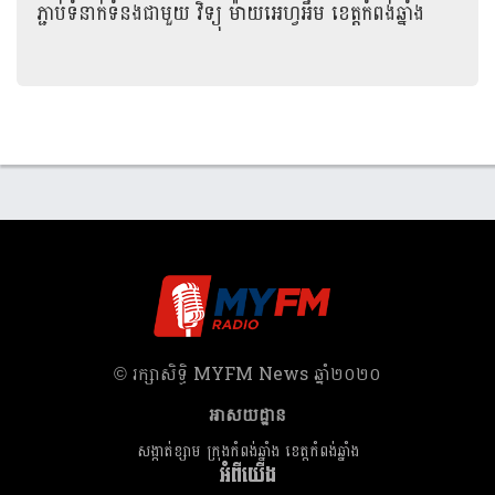
ភ្ជាប់ទំនាក់ទំនងជាមួយ
វិទ្យុ ម៉ាយអេហ្វអឹម ខេត្តកំពង់ឆ្នាំង
​© រក្សា​សិទ្ធិ​ MYFM News ឆ្នាំ​២០២០
អាសយដ្ឋាន
សង្កាត់ខ្សាម ក្រុងកំពង់ឆ្នាំង ខេត្តកំពង់ឆ្នាំង
អំពីយើង