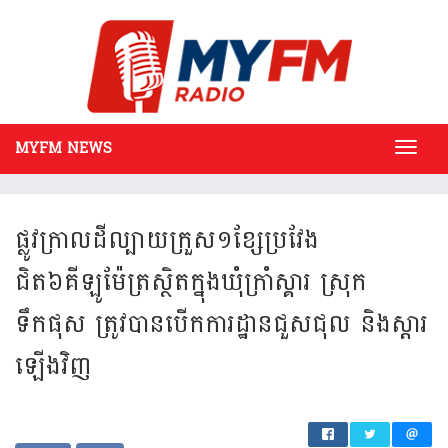
MYFM NEWS
Toggl
navig
ផ្លូវក្រាលដីល្បាយក្រួស១ខ្សែប្រវែង
ជិត៦គីឡូម៉ែត្រស្ថិតក្នុងឃុំក្រាំស្គារ ស្រុក
ទឹកផុស ត្រូវបានបើកការដ្ឋានជួសជុល និងស្តារ
ឡើងវិញ