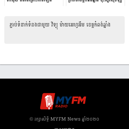
ទឹកផុស ជនរងគ្រោះកើនឡើង
ក្រហម​ខេត្តកំពង់ឆ្នាំង​ ​ចុះសួរសុខ​ទុក្ខ
ដល់១៣១នាក់ ក្នុងនោះអ្នក
និង​នាំយកអំណោយចែក​ជូន​ប...
ស្លាប់កើនដល់ ៧នាក់
ភ្ជាប់ទំនាក់ទំនងជាមួយ
វិទ្យុ ម៉ាយអេហ្វអឹម ខេត្តកំពង់ឆ្នាំង
​© រក្សា​សិទ្ធិ​ MYFM News ឆ្នាំ​២០២០