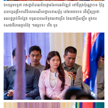
ឯកឧត្តមបន្តថា រាជរដ្ឋាភិបាលមិនផ្តោតតែការអភិវឌ្ឍន៍ នៅទីក្រុងប៉ុណ្ណោះទេ ប៉ុន្តែ
បានបន្តពង្រីកការវិនិយោគលើហេដ្ឋារចនាសម្ព័ន្ធ នៅតាមជនបទ ដើម្បីឲ្យប្រជា
ពលរដ្ឋគ្រប់ទីកន្លែង ទទួលបានសមិទ្ធផលជាច្រើន ដែលជាក្តីសង្ឃឹម ក្នុងការ
កសាងជីវភាពប្រចាំថ្ងៃ ៕អត្ថបទ៖ ហឹង ចូច