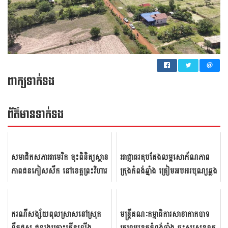
ពាក្យទាក់ទង
ព័ត៌មាន​ទាក់​ទង
សមាជិក​សភា​អាមេរិក​ ចុះ​ពិនិត្យ​ស្ថាន​
អាជ្ញាធរតុបតែងលម្អសោភ័ណភាព
ភាព​ជន​ភៀស​សឹក​ នៅ​ខេត្តព្រះវិហារ
ក្រុងកំពង់ឆ្នាំង ត្រៀមអបអរបុណ្យឆ្លង
ឆ្នាំសកល
ករណីសង្ស័យពុលស្រាសនៅស្រុក
មន្ត្រី​គណៈ​កម្មាធិ​ការ​សាខា​កាក​បាទ​