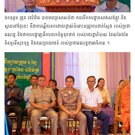
ឯកឧត្តម ជ្រុន ថេរ៉ាវ៉ាត បានមានប្រសាសន៍ថា ការបើកការដ្ឋានសាងសង់ផ្លូវ និង
ស្ពាននៅថ្ងៃនេះ គឺជាការឆ្លើយតបដោយផ្ទាល់ចំពោះតម្រូវការជាក់ស្តែង របស់ប្រជា
ពលរដ្ឋ និងជាការបង្ហាញពីការយកចិត្តទុកដាក់ របស់រាជរដ្ឋាភិបាល ដែលតែងតែ
គិតគូរពីសុខទុក្ខ និងផលប្រយោជន៍ របស់ប្រជាពលរដ្ឋជាអាទិភាព ។