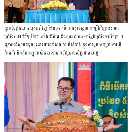
ផ្លូវ១ខ្សែដែលក្រសួងអភិវឌ្ឍន៍ជនបទ បើកការដ្ឋានស្ថាបនាឡើងវិញនេះ មាន
ប្រវែង៥,៧៥គីឡូម៉ែត្រ ទទឹង៨ម៉ែត្រ និងស្ពានបេតុង១កន្លែងប្រវែង១៨ម៉ែត្រ ។
ក្រោយពីស្ថាបនារួចផ្លូវនេះជាសរសៃឈាមដ៏សំខាន់ ក្នុងការជួយសម្រួលការធ្វើ
ដំណើរ និងដឹកជញ្ជូនកសិផលទៅកាន់ទីផ្សាររបស់ប្រជាពលរដ្ឋ ។