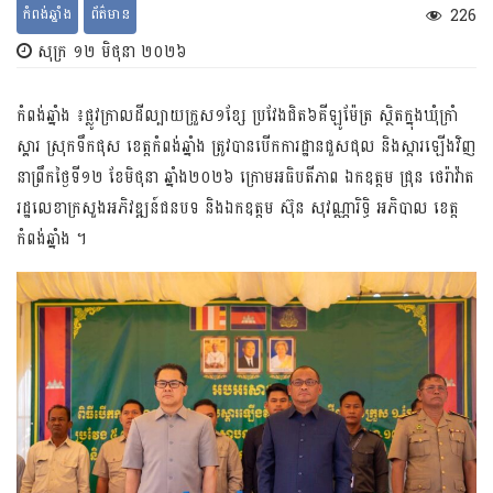
កំពង់ឆ្នាំង
ព័ត៌មាន
226
សុក្រ ១២ មិថុនា ២០២៦
កំពង់ឆ្នាំង ៖ផ្លូវក្រាលដីល្បាយក្រួស១ខ្សែ ប្រវែងជិត៦គីឡូម៉ែត្រ ស្ថិតក្នុងឃុំក្រាំ
ស្គារ ស្រុកទឹកផុស ខេត្តកំពង់ឆ្នាំង ត្រូវបានបើកការដ្ឋានជួសជុល និងស្តារឡើងវិញ
នាព្រឹកថ្ងៃទី១២ ខែមិថុនា ឆ្នាំង២០២៦ ក្រោមអធិបតីភាព ឯកឧត្តម ជ្រុន ថេរ៉ាវ៉ាត
រដ្ឋលេខាក្រសួងអភិវឌ្ឍន៍ជនបទ និងឯកឧត្តម ស៊ុន សុវណ្ណារិទ្ធិ អភិបាល ខេត្ត
កំពង់ឆ្នាំង ។