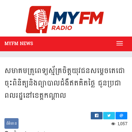
MYFM NEWS
Toggl
navig
សមា​គម​គ្រូ​ពេទ្យ​ស្ម័គ្រ​ចិត្ត​យុវជន​សម្ដេច​តេ​ជោ​
ចុះ​ពិនិត្យ​និង​ព្យាបាល​ជំងឺ​ឥត​គិត​ថ្លៃ​ ជូន​ប្រជា​
ពល​រដ្ឋ​នៅ​ខេត្តកណ្ដាល​
ព័ត៌មាន
1,057