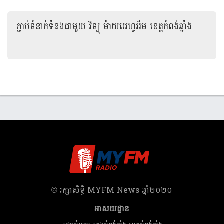
ដោយយករូបថ្នា...
ភ្ជាប់ទំនាក់ទំនងជាមួយ
វិទ្យុ ម៉ាយអេហ្វអឹម ខេត្តកំពង់ឆ្នាំង
​© រក្សា​សិទ្ធិ​ MYFM News ឆ្នាំ​២០២០
អាសយដ្ឋាន