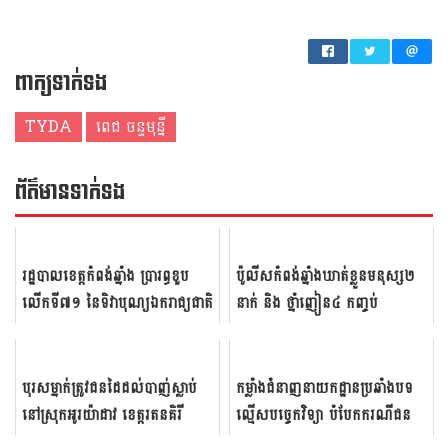
ពាក្យទាក់ទង
TYDA
ពេជ ​ចន្ទមុន្នី
ព័ត៌មាន​ទាក់​ទង
រដ្ឋបាល​ខេត្ត​កំពង់​ឆ្នាំង​ ប្រារព្ធ​ខួប​
ប៉ូ​លីស​កំពង់​ឆ្នាំង​ឃាត់​ខ្លួន​មនុស្ស​២​
លើក​ទី​៧១​ នៃ​ទិវា​បុណ្យ​ឯក​រាជ្យ​ជាតិ​
នាក់​ និ​ង ថ្នាំ​ញៀន៤​ កញ្ចប់​
៩ វិច្ឆិកា ​
បុរស​ម្នាក់​ត្រូវ​ជន​ដៃ​ដល់​បាញ់​ស្លាប់​
កម្លាំងជំនាញនាយកដ្ឋានប្រឆាំងបទ
នៅ​ស្រុក​អូរ​យ៉ា​ដាវ ​ខេត្ត​រតន​គិ​រី ​
ល្មើសបច្ចេកវិទ្យា បំបែកករណីជន
ល្មើសប្រើប្រាស់គណនីតេឡេក្រាម