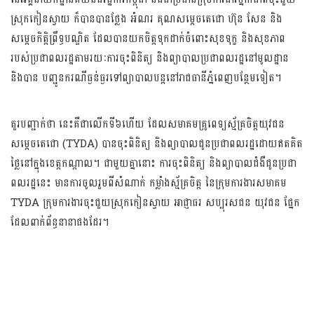
ស្រុកកៀនស្វាយ ក៏បានបានថ្លែង អំណរ គុណសម្ដេចតេជោ ហ៊ុន សែន និង​
សម្ដេច​កិតិ្ត​ព្រឹទ្ធបណ្ឌិត ដែល​បាន​យក​ចិត្ត​ទុក​ដាក់ចំពោះ​សុខទុក្ខ និងសុខ​ភាព​
របស់ប្រជាពល​រដ្ឋតាមរយៈ​ការចុះពិនិត្យ និង​ព្យា​បាល​ប្រជា​ពលរដ្ឋនៅមូលដ្ឋាន
និងបាន បញ្ជូន​ករណី​ធ្ងន់ធ្ងរ​ទៅព្យាបាលបន្តនៅរាជធានីភ្នំពេញបន្ថែមទៀត។
គួរបញ្ជាក់ថា នេះគឺជាលើកទី៦ហើយ ដែលសមាគមគ្រូពេទ្យស្ម័គ្រចិត្តយុវជន
សម្ដេចតេជោ (TYDA) បានចុះពិនិត្យ និងព្យា​បា​ល​​ជូន​ប្រជា​ពល​រដ្ឋ​ដោយឥតគិត
ថ្លៃនៅក្នុងខេត្តកណ្តាល។ ជាមួយគ្នានោះ ការចុះពិនិត្យ និង​ព្យា​បាល​ជំងឺ​​ជូន​ប្រជា​
ពលរដ្ឋ​នេះ មានការចូលរួមពីសំណាក់ កម្លាំង​ស្ម័គ្រ​ចិត្ត នៃក្រុមការងារសមាគម
TYDA ក្រុមការងារចុះជួយស្រុកកៀនស្វាយ អាជ្ញាធរ សប្បុ​រស​ជន យុវជន ផ្នែក
ដែល​ពាក់ព័ន្ធនានាផងដែរ។