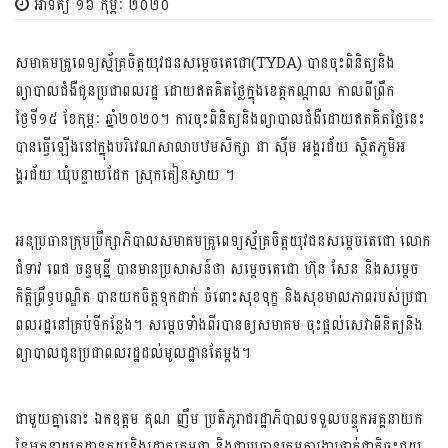
អាទិត្យ ១៦ កុម្ភៈ ២០២០
សមាគម​គ្រូពេទ្យ​ស្ម័គ្រ​ចិត្តយុវជន​សម្ដេចតេជោ(TYDA) ​បានចុះពិនិត្យ​និង​
ព្យាបាល​ជំងឺជូន​ប្រជាពលរដ្ឋ ដោយ​ឥត​គិត​ថ្លៃ​ក្នុង​ខេត្តកណ្ដាល កាល​​ពី​ព្រឹក
ថ្ងៃទី១៥ ខែកុម្ភៈ ឆ្នាំ២០២០។ ការចុះពិនិត្យនិង​ព្យាបាល​ជំងឺ​ដោយឥតគិតថ្លៃនេះ
បាន​ធ្វើ​ឡើង​នៅ​ក្នុង​​បរិវេណ​សាលា​បឋម​សិក្សា ​ជា ស៊ីម អង្គ​រជ័យ ស្ថិតភូមិ​អ​
ង្គរជ័យ ឃុំ​បន្ទាយ​ដែក ស្រុក​គៀនស្វាយ ​។
អនុប្រធាន​ក្រុមប្រឹក្សា​ភិបាល​សមាគមគ្រូពេទ្យស្ម័គ្រចិត្ត​យុវជនសម្ដេចតេជោ លោក
ជំទាវ ពេជ ចន្ទមុន្នី បានមាន​ប្រសាសន៍​ថា សម្តេចតេជោ ហ៊ុន សែន​ និងសម្តេច​
កិតិ្តព្រឹទ្ធបណ្ឌិត បានយកចិត្តទុកដាក់ ចំពោះសុខទុក្ខ និងសុខមាល​ភាព​របស់​ប្រជា​
ពល​រដ្ឋ​នៅ​គ្រប់​ទី​កន្លែង។ សម្តេច​ទាំង​ពីរ​​បាន​ឲ្យ​សមាគម ​ចុះផ្តល់​សេវា​ពិនិត្យ​និង​
ព្យាបាល​ជូន​ប្រជាពលរដ្ឋ​ដល់មូលដ្ឋាន​តែម្តង។​
ជាមួយគ្នានោះ ឯកឧត្តម គុណ ញឹម ប្រតិភូរាជរដ្ឋាភិបាលទទួលបន្ទុកអគ្គនាយក
នៃអគ្គនាយកដ្ឋានគយនិងរដ្ឋាករកម្ពុជា និង​ជា​ប្រធាន​ក្រុម​ការងារ​​ថ្នាក់ជាតិចុះជួយ