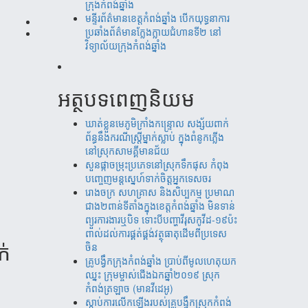
ក្រុងកំពង់ឆ្នាំង
មន្ទីរព័ត៌មានខេត្តកំពង់ឆ្នាំង បើកយុទ្ធនាការ
ប្រឆាំងព័ត៌មានក្លែងក្លាយជំហានទី២ នៅ
វិទ្យាល័យក្រុងកំពង់ឆ្នាំង
អត្ថបទពេញនិយម
ឃាត់​ខ្លួន​មេភូមិ​ក្រាំង​កន្រ្ទោល សង្ស័យ​ពាក់
ព័ន្ធ​នឹ​ង​​ករណី​ស្រ្តីម្នាក់​ស្លាប់ ​ក្នុង​ពំនូក​ភ្លើង​
នៅស្រុក​សាម​គ្គីមាន​ជ័យ
សួន​​ផ្កា​ច​ម្រុះ​​ប្រភេទ​​នៅ​​ស្រុក​​​ទឹក​​ផុស​​ កំពុង​​
បញ្ចេញ​​​មន្តស្នេហ៍​​​​ទាក់​​​ចិត្ត​​អ្នកទេស​​ចរ​
រោងចក្រ ​សហគ្រាស​ និងសិប្បកម្ម ប្រមាណ​​​
ជាង​​២ពាន់​​ទីតាំង​​ក្នុង​​ខេត្តកំពង់​ឆ្នាំង​ មិន​ទាន់
ព្យួរការងារ​ឬបិទ ទោះបីបញ្ហាវីរុសកូវីដ-១៩ប៉ះ
ពាល់ដល់ការ​ផ្គត់​ផ្គង់​វត្ថុ​ធាតុ​​ដើម​​ពី​​ប្រទេស​
ចិន​
ក់
គ្រូបង្វឹកក្រុងកំពង់ឆ្នាំង ប្រាប់ពីមូលហេតុយក
ឈ្នះ ក្រុមម្ចាស់ជើងឯកឆ្នាំ២០១៩ ស្រុក
កំពង់ត្រឡាច (មានវីដេអូ)
ស្តាប់ការលើកឡើងរបស់គ្រូបង្វឹកស្រុកកំពង់