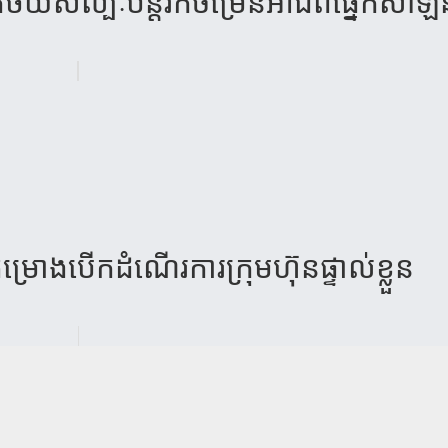
​ថយ​សិល្បៈ​បន្តរីក​ចម្រើន​អាជីព​ផ្នែក​សា​ឡ
្រោង​​បើក​ដំណើរ​ការ​​ក្រុមហ៊ុន​ផ្ទាល់​​ខ្លួន​