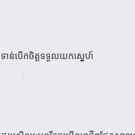
នទាន់បើកចិត្តទទួលយកស្នេហ៍