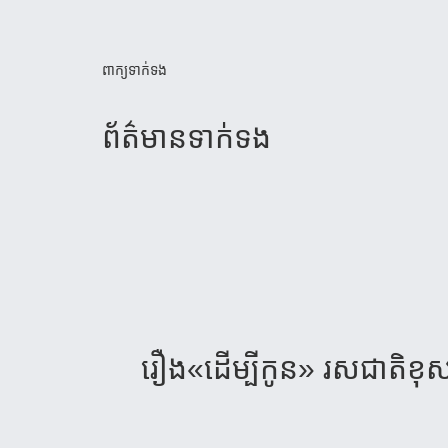
ពាក្យទាក់ទង
ព័ត៌មាន​ទាក់​ទង
រឿង«ដើម្បីកូន» រសជាតិខុស