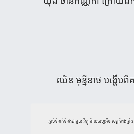
យ៉ុង ​ចាន់​កណ្ណិកា​ ក្រោយ​ដក
ឈិន មុន្នីនាថ បង្ហើប​ពី​​គម
ភ្ជាប់ទំនាក់ទំនងជាមួយ
វិទ្យុ ម៉ាយអេហ្វអឹម ខេត្តកំពង់ឆ្នាំង