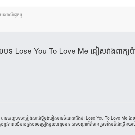
ថបទពាណិជ្ជកម្ម
យបទ Lose You To Love Me ជៀសវាងពាក្យប៉ា
na Gomez បាន​ចេញ​បទ​​ចម្រៀង​​សាជាថ្មី​ម្តង​ទៀត​​មាន​ចំណង​ជើង​ថា Lose You To Love Me ដែល​
កប់​នូវ​ភាព​ឈឺចាប់​ក្នុង​បទ​ចម្រៀង​មួយ​នេះ​រួច​មក តាម​បណ្តា​ព័ត៌មាន រួម​ទាំង​មតិ​​​ជាច្រើន​​យល