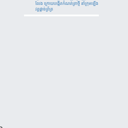
លែង ក្រោយបង្កើតកំណត់ត្រាថ្មី នាំក្រុមឡើង
វគ្គផ្តាច់ព័្រត្រ