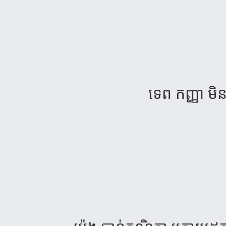
ទេព កញ្ញា មិ