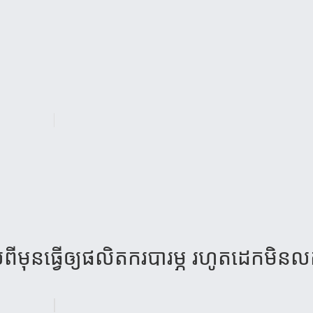
ពីមុនធ្វើឲ្យផលិតករបារម្ភ រហូតដេកមិនល