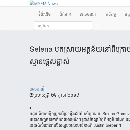
ទំព័រដើម
ព័ត៌មាន
ទេសចរណ៍
កសិកម្ម
អត្
Selena បកស្រាយអត្ថន័យនៅពីក្រោ
ស្មានផ្តេសផ្តាស់
ទេសចរណ៍
ព្រហស្បត្តិ៍ ២៤ តុលា ២០១៩
បន្ទាប់​ពី​បាន​ធ្វើ​ឲ្យ​អ្នក​គាំ​ទ្រ​ទន្ទឹង​រង់​ចាំ​អស់​មួយ​រយៈ Sele
មនោសញ្ចេតនា​ចាក់​ដោត​អារម្មណ៍​។ គ្រាន់​តែ​ស្តាប់​​ឮ​ពី​អត្ថន័យ​​​ដែល​បង្
នេះ​​​ចង់​សំដៅ​ទៅ​លើ​សង្សារ​ចាស់​របស់​នាង​គឺ Justin Bieber ។