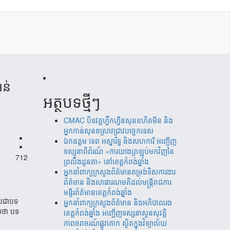
ន់
អត្ថបទថ្មីៗ
CMAC បិទវគ្គហ្វឹកហ្វឺនសុនខហិតមីន និង
អ្នកកាន់សុនខស្រាវជ្រាវបច្ចេកទេស
ឯកឧត្តម ទេព អស្នារិទ្ធ និងសហការី អញ្ជើញ
ទស្សនាពិព័រណ៍ «ការយាងត្រឡប់មកវិញនៃ
712
ព្រលឹងដូនតា» នៅខេត្តកំពង់ឆ្នាំង
អ្នកនាំពាក្យក្រសួងព័ត៌មានតម្រង់ទិសការងារ
ព័ត៌មាន និងសាធារណមតិដល់មន្រ្តីរាជការ
មន្ទីរព័ត៌មានខេត្តកំពង់ឆ្នាំង
​ជា​បទ​
អ្នកនាំពាក្យក្រសួងព័ត៌មាន និងអភិបាលរង
់​ថា បទ​
ខេត្តកំពង់ឆ្នាំង អញ្ជើញទស្សនាសួនសុវត្តិ
ភាពចរាចរណ៍ផ្លូវគោក ស្ថិតក្នុងវិទ្យាល័យ