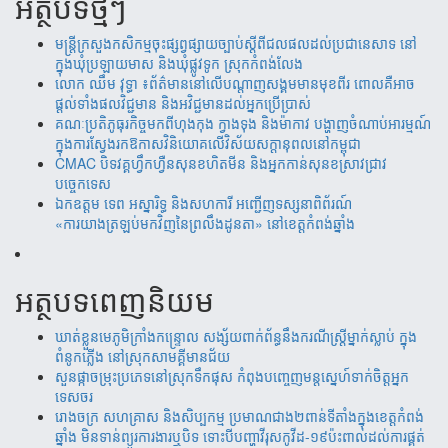
អត្ថបទថ្មីៗ
មន្ត្រីក្រសួងកសិកម្មចុះផ្សព្វផ្សាយច្បាប់ស្តីពីជលផលដល់ប្រជានេសាទ នៅ
ក្នុងឃុំប្រឡាយមាស និងឃុំផ្លូវទូក ស្រុកកំពង់លែង
‎​លោក ឈឹម វុទ្ធា ៖ព័ត៌មាននៅលើបណ្តាញសង្គមមានមុខពីរ ពោលគឺអាច
ផ្តល់ទាំងផលវិជ្ជមាន និងអវិជ្ជមានដល់អ្នកប្រើប្រាស់
គណៈប្រតិភូធុរកិច្ចមកពីហុងកុង ក្វាងទុង និងម៉ាកាវ បង្ហាញចំណាប់អារម្មណ៍
ក្នុងការស្វែងរកឱកាសវិនិយោគលើវិស័យសក្តានុពលនៅកម្ពុជា
CMAC បិទវគ្គហ្វឹកហ្វឺនសុនខហិតមីន និងអ្នកកាន់សុនខស្រាវជ្រាវ
បច្ចេកទេស
ឯកឧត្តម ទេព អស្នារិទ្ធ និងសហការី អញ្ជើញទស្សនាពិព័រណ៍
«ការយាងត្រឡប់មកវិញនៃព្រលឹងដូនតា» នៅខេត្តកំពង់ឆ្នាំង
អត្ថបទពេញនិយម
ឃាត់​ខ្លួន​មេភូមិ​ក្រាំង​កន្រ្ទោល សង្ស័យ​ពាក់ព័ន្ធ​នឹ​ង​​ករណី​ស្រ្តីម្នាក់​ស្លាប់ ​ក្នុង​
ពំនូក​ភ្លើង​ នៅស្រុក​សាម​គ្គីមាន​ជ័យ
សួន​​ផ្កា​ច​ម្រុះ​​ប្រភេទ​​នៅ​​ស្រុក​​​ទឹក​​ផុស​​ កំពុង​​បញ្ចេញ​​​មន្តស្នេហ៍​​​​ទាក់​​​ចិត្ត​​អ្នក
ទេស​​ចរ​
រោងចក្រ ​សហគ្រាស​ និងសិប្បកម្ម ប្រមាណ​​​ជាង​​២ពាន់​​ទីតាំង​​ក្នុង​​ខេត្តកំពង់​
ឆ្នាំង​ មិន​ទាន់ព្យួរការងារ​ឬបិទ ទោះបីបញ្ហាវីរុសកូវីដ-១៩ប៉ះពាល់ដល់ការ​ផ្គត់​