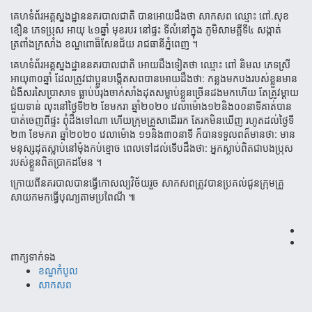
គេហ​ទំព័រ​អគ្គស្នងដ្ឋាន​នគរបាល​​ជាតិ បានអោយដឹងថា ​សាកសព ឈ្មោះ​ ពៅ​.​សុខ​
ខឿន​ ភេទ​ប្រុស​ អាយុ​ ៤១​ឆ្នាំ​ មុខរបរ​ នៅផ្ទះ​ ទីលំនៅ​ក្នុង​ ភូមិ​សាមគ្គី​ទី​៤​ សង្កាត់​
ត្រពាំង​ក្រសាំង​ ខណ្ឌ​ពោ​ធ៏​សែន​ជ័យ​ រាជធានី​ភ្នំពេញ​ ។​
គេហ​ទំព័រ​អគ្គស្នងដ្ឋាន​នគរបាល​​ជាតិ អោយដឹងទៀតថា ឈ្មោះ​ ពៅ​ និមល​ ភេទ​ស្រី​
អាយុ​៣០​ឆ្នាំ​ ដែល​ត្រូវជា​ប្អូនបង្កើត​សព​បានអោយ​ដឹង​ថា​:​ កន្លង​មក​បង​របស់​ខ្លួន​មាន​
ជំងឺ​សរសៃ​ប្រាសាទ​ ធ្លាប់​បំរុង​ចាក់​សាំង​ដុត​សម្លាប់​ខ្លួន​ច្រើន​ដង​មក​ហើយ​ តែ​ត្រូវ​ម្តាយ​
ជួយ​ទាន់​ លុះ​នៅ​ថ្ងៃ​ទី​២២​ ខែមករា​ ឆ្នាំ​២០២០​ វេលា​ម៉ោង​១២​និង​០០​នាទី​គាត់​បាន​
បាត់​ចេញពីផ្ទះ​ ពុំ​ដឹង​ទៅ​ណា​ ហើយ​ក្រុម​គ្រួសា​ដើរ​រក​ តែ​រក​មិនឃើញ​ រហូត​ដល់​ថ្ងៃ​ទី​
២៣​ ខែមករា​ ឆ្នាំ​២០២០​ វេលា​ម៉ោង​ ១១​និង​៣០​នាទី​ ក៏​បាន​ទទួល​ព​ត៏​មាន​ថា​: មាន​
មនុស្ស​ដុត​ស្លាប់​នៅ​ម៉ុង​កប់ខ្មោច​ ពេល​ទៅ​ដល់​ទើប​ដឹង​ថា​:​ អ្នក​ស្លាប់​ពិតជា​បងប្រុស​
របស់​ខ្លួន​ពិតប្រាកដ​មែន​ ។​
​ក្រោយ​ពី​នគរបាល​បាន​ធ្វើ​កោសល្យវិច័យ​រួច​ សាកសព​ត្រូវ​បាន​ប្រគល់​ជូន​ក្រុម​គ្រួ​
សាយ​កមក​ធ្វើបុណ្យ​តាម​ប្រពៃណី​ ៕
ពាក្យទាក់ទង
ខណ្ឌកំបូល
សាកសព