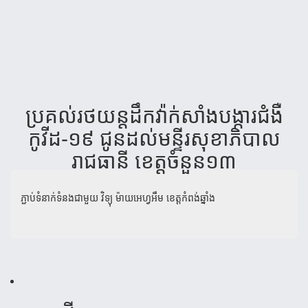
ប្រគល់​រថយន្ត​ដឹក​វ៉ាក់​សាំង​បង្ការ​ជំងឺ​
កូវីដ-១៩ ជូន​ដល់​មន្ទីរ​សុខា​ភិបាល​
រាជធានី ខេត្ត​ចំនួន១៣
ភ្ជាប់ទំនាក់ទំនងជាមួយ
វិទ្យុ ម៉ាយអេហ្វអឹម ខេត្តកំពង់ឆ្នាំង