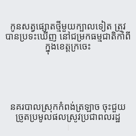
កូនសត្វផ្សោតថ្មីមួយក្បាលទៀត ត្រូវ
បានប្រទះឃើញ នៅជម្រកធម្មជាតិកាំពី
ក្នុងខេត្តក្រចេះ
នគរ​​​បា​ល​ស្រុក​កំព​ង់​ត្រឡាច​ ចុះជួ​យ
ច្រូត​ប្រមូល​ផល​ស្រូវ​ប្រជា​ពល​រដ្ឋ​