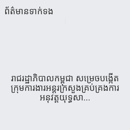
ព័ត៌មាន​ទាក់​ទង
រាជរដ្ឋា​ភិបាល​​កម្ពុជា សម្រេច​​បង្កើត​
ក្រុម​ការ​ងារ​​អន្តរក្រសួង​​គ្រប់​គ្រង​​ការ​​
អនុវត្ត​​យុទ្ធសា...