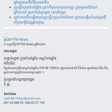
ផ្គង់​វត្ថុ​ធាតុ​​ដើម​​ពី​​ប្រទេស​ចិន​
គ្រូបង្វឹកក្រុងកំពង់ឆ្នាំង ប្រាប់ពីមូលហេតុយកឈ្នះ ក្រុមម្ចាស់ជើងឯក
ឆ្នាំ២០១៩ ស្រុកកំពង់ត្រឡាច (មានវីដេអូ)
ស្តាប់ការលើកឡើងរបស់គ្រូបង្វឹកស្រុកកំពង់លែង ក្រោយបង្កើតកំណត់ត្រាថ្មី
នាំក្រុមឡើងវគ្គផ្តាច់ព័្រត្រ
​© រក្សា​សិទ្ធិ​ MYFM News ឆ្នាំ​២០២០
អាសយដ្ឋាន
សង្កាត់ខ្សាម ក្រុងកំពង់ឆ្នាំង ខេត្តកំពង់ឆ្នាំង
អំពីយើង
វិទ្យុម៉ាយអេហ្វអឹមខេត្តកំពង់ឆ្នាំង (FM 98.70MHz) ផ្តោតសំខាន់លើ ព័ត៌មាន ផ្តល់ចំណេះដឹង និង
ផ្តល់ការកម្សាន្តរីករាយដល់អ្នកស្តាប់ ។
ជួបគ្នានៅបណ្តាញសង្គម
ទំនាក់​ទំនង
myfm98.70kpc@gmail.com
097 22 888 00, 096 62 57 745