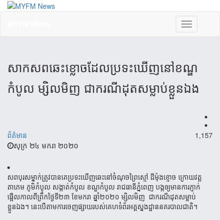
MYFM NEWS
Toggle
navigation
សាកសពឆេះខ្លោចដែលប្រទះឃើញនៅខណ្ឌ
កំបូល ម្សិលមិញ ជាករណីដុត​សម្លាប់​ខ្លួនឯង
ព័ត៌មាន
1,157
សុក្រ ២៤ មករា ២០២០
សពបុរសម្នាក់ត្រូវ​បានគេប្រទះឃើញឆេះ​នៅចំណុច​ព្រៃស្មៅ ដីម៉ុងខ្មោច ក្រោយ​វត្ត
តាភេម ​ភូមិកំបូល សង្កាត់កំបូល ខណ្ឌកំបូល ​រាជធានី​ភ្នំពេញ​​ បង្កឲ្យមាន​ការភ្ញាក់
ផ្អើលកាលពីព្រឹកថ្ងៃទី២៣ ខែ​មករា ឆ្នាំ២០២០ ម្សិលមិញ ជាករណីដុត​សម្លាប់​
ខ្លួនឯង។ នេះបើ​តាម​ការ​ចេញ​ផ្សាយ​របស់​គេហ​ទំព័រ​អគ្គស្នងដ្ឋាន​នគរបាល​​ជាតិ។​