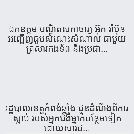
ឯកឧត្តម​ បណ្ឌិត​សភា​ចារ្យ ​អ៊ុក​ រ៉ា​ប៊ុន​
អញ្ជើញ​ជួប​សំណេះ​សំណាល ​ជា​មួយ​
គ្រួសារ​កង​ទ័ព​ និង​ប្រជា​...
រដ្ឋ​បាល​ខេត្ត​កំ​ពង់​ឆ្នាំង​ ជូន​ដំ​ណឹង​ពី​ការ​
ស្លាប់​ របស់​អ្នក​ជំ​ងឺ​ម្នាក់​បន្ថែម​ទៀត​
ដោយ​សារ​ជ...