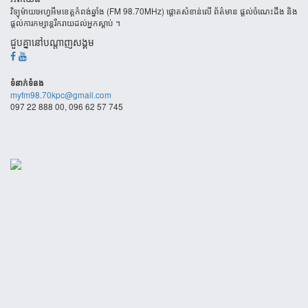
វិទ្យុម៉ាយអេហ្វអឹមខេត្តកំពង់ឆ្នាំង (FM 98.70MHz) ផ្តោតសំខាន់លើ ព័ត៌មាន ផ្តល់ចំណេះដឹង និង
ផ្តល់ការកម្សាន្តរីករាយដល់អ្នកស្តាប់ ។
ជួបគ្នានៅបណ្តាញសង្គម
ទំនាក់​ទំនង
myfm98.70kpc@gmail.com
097 22 888 00, 096 62 57 745