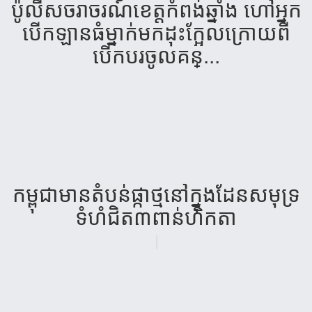
ប៉ូលីស​ចរាចរណ៍​ខេត្ត​កំពង់​ឆ្នាំង​ ហៅ​អ្នក​
បើក​ឡាន​​ធំ​​ម្នាក់​មក​ដុះ​ក្អែល​ក្រោយ​ពី​
បើក​ប​រ​ចូល​គន្...
កម្ពុជា​​មាន​តំបន់​ផ្កាថ្ម​នៅក្នុង​ដែន​សមុទ្រ​​
ទំហំជិត​៣ពាន់​ហិក​តា