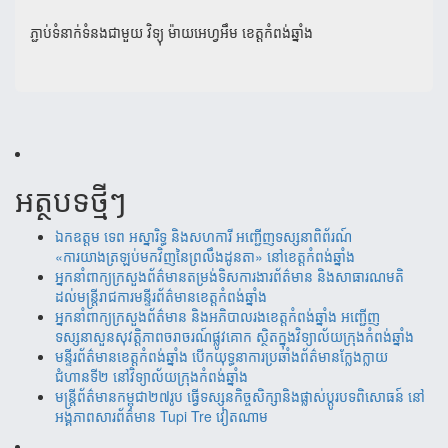
ភ្ជាប់ទំនាក់ទំនងជាមួយ
វិទ្យុ ម៉ាយអេហ្វអឹម ខេត្តកំពង់ឆ្នាំង
អត្ថបទថ្មីៗ
ឯកឧត្តម ទេព អស្នារិទ្ធ និងសហការី អញ្ជើញទស្សនាពិព័រណ៍
«ការយាងត្រឡប់មកវិញនៃព្រលឹងដូនតា» នៅខេត្តកំពង់ឆ្នាំង
អ្នកនាំពាក្យក្រសួងព័ត៌មានតម្រង់ទិសការងារព័ត៌មាន និងសាធារណមតិ
ដល់មន្រ្តីរាជការមន្ទីរព័ត៌មានខេត្តកំពង់ឆ្នាំង
អ្នកនាំពាក្យក្រសួងព័ត៌មាន និងអភិបាលរងខេត្តកំពង់ឆ្នាំង អញ្ជើញ
ទស្សនាសួនសុវត្តិភាពចរាចរណ៍ផ្លូវគោក ស្ថិតក្នុងវិទ្យាល័យក្រុងកំពង់ឆ្នាំង
មន្ទីរព័ត៌មានខេត្តកំពង់ឆ្នាំង បើកយុទ្ធនាការប្រឆាំងព័ត៌មានក្លែងក្លាយ
ជំហានទី២ នៅវិទ្យាល័យក្រុងកំពង់ឆ្នាំង
មន្ត្រីព័ត៌មានកម្ពុជា២៧រូប ធ្វើទស្សនកិច្ចសិក្សានិងផ្លាស់ប្តូរបទពិសោធន៍ នៅ
អង្គភាពសារព័ត៌មាន Tupi Tre វៀតណាម