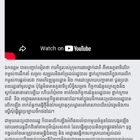
ឯកឧត្តម បានបញ្ជាក់ទៀតថា
ភារកិច្ចរបស់ក្រុមការងារថ្នាក់ជាតិ
គឺមានតួនាទីលើក
កម្ពស់ការដឹកនាំ
សម្រប
សម្រួល​និងគាំទ្រ​ដល់​រដ្ឋបាល
ថ្នាក់ក្រោមជាតិក្នុងការលើក
កម្ពស់ការផ្ដល់សេវា
ការអភិវឌ្ឍមូលដ្ឋាន
និង
ការដោះស្រាយបញ្ហានានា
ជូនប្រជា​
ពលរដ្ឋ​នៅ​មូលដ្ឋាន
ប៉ុន្តែមិនមានតួនាទីឬសិទ្ធិសម្រេច
កិច្ចការជំនួសក្រសួងនិង
ស្ថាប័ននានានោះឡើយ
ហើយក៏ពុំអាច
ចាត់​ចែង​កិច្ចកា​រជំនួសរដ្ឋបាល
ថ្នាក់ក្រោម
ជាតិ
និង
អាជ្ញាធរមានសមត្ថកិច្ចនានានោះដែរ។
នៅក្នុងវេទិការនេះប្រជាពលរដ្ឋបាន
លើក
ឡើង
ពាក់ព័ន្ធការធ្វើថ្មីនិងកែអត្រានុកូល
ដ្ឋាននៅមានភាពយឺតយ៉ាវ
រួមនិង​ការ​
ស្នើសុំ​ធ្វើផ្លូវ
ប្រឡាយ​ទឹកផងដែរ។
ជាមួយនេះប្រជាពលរដ្ឋ ក៏បានលើកឡើងអំពីផលលំបាកមួយចំនួនដែលបង្ករឡើង
ដោយរថយន្តដឹកដីនៅតាមភូមិឃុំរបស់គាត់
ដែលធ្វើឲ្យហុយនិងខូចផ្លូវផងដែរ។
ទុក្ខ
កង្វល់ទាំងនេះត្រូវបានមន្រ្តីជំនាញ
និង
អាជ្ញាធរធ្វើការបកស្រាយពន្យល់ដល់
ប្រ
ជាពល​រដ្ឋនិងចាត់ដល់មន្រ្តីជំនាញនិងអាជ្ញាធរចូលរួមដោះស្រាយឲ្យបានទាន់
ពេល