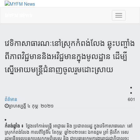
MYFM NEWS
Toggle
navigation
វេទិកា​សាធារណៈ​​នៅ​ស្រុក​កំពង់​លែង ឆ្លុះ​បញ្ចាំ​ង​
ពីភាព​វិជ្ជមាន​និងអវិជ្ជមាន​​ក្នុងមូលដ្ឋាន ដើម្បី​​
ស្នើអោយ​មន្រ្តីជំនាញ​ចូលរួម​ដោះ​ស្រាយ​
ព័ត៌មាន
601
ព្រហស្បត្តិ៍ ៤ កុម្ភៈ ២០២១
កំពង់​ឆ្នាំង
៖
ថ្លែងទៅកាន់មន្រ្តី
អាជ្ញាធរ
និង
ប្រជាពលរដ្ឋ
ក្នុងវេទិកាសាធារណៈ
នៅ
ស្រុកកំពង់លែង
កាលពីថ្ងៃទី៤
ខែ
កុម្ភៈ
ឆ្នាំ​២០២១នេះ
ឯកឧត្តម ត្រាំ
អ៊ីវតឹក
ទេស
រដ្ឋមន្រ្តី
ទទួលបន្ទុកបេសកកម្មពិសេស
និង
ជាប្រធានក្រុមការងាររាជ​
រដ្ឋាភិបាល​ចុះ