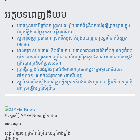
អត្ថបទពេញនិយម
ឃាត់​ខ្លួន​មេភូមិ​ក្រាំង​កន្រ្ទោល សង្ស័យ​ពាក់ព័ន្ធ​នឹ​ង​​ករណី​ស្រ្តីម្នាក់​ស្លាប់ ​ក្នុង​
ពំនូក​ភ្លើង​ នៅស្រុក​សាម​គ្គីមាន​ជ័យ
សួន​​ផ្កា​ច​ម្រុះ​​ប្រភេទ​​នៅ​​ស្រុក​​​ទឹក​​ផុស​​ កំពុង​​បញ្ចេញ​​​មន្តស្នេហ៍​​​​ទាក់​​​ចិត្ត​​អ្នក
ទេស​​ចរ​
រោងចក្រ ​សហគ្រាស​ និងសិប្បកម្ម ប្រមាណ​​​ជាង​​២ពាន់​​ទីតាំង​​ក្នុង​​ខេត្តកំពង់​
ឆ្នាំង​ មិន​ទាន់ព្យួរការងារ​ឬបិទ ទោះបីបញ្ហាវីរុសកូវីដ-១៩ប៉ះពាល់ដល់ការ​ផ្គត់​
ផ្គង់​វត្ថុ​ធាតុ​​ដើម​​ពី​​ប្រទេស​ចិន​
គ្រូបង្វឹកក្រុងកំពង់ឆ្នាំង ប្រាប់ពីមូលហេតុយកឈ្នះ ក្រុមម្ចាស់ជើងឯក
ឆ្នាំ២០១៩ ស្រុកកំពង់ត្រឡាច (មានវីដេអូ)
ស្តាប់ការលើកឡើងរបស់គ្រូបង្វឹកស្រុកកំពង់លែង ក្រោយបង្កើតកំណត់ត្រាថ្មី
នាំក្រុមឡើងវគ្គផ្តាច់ព័្រត្រ
​© រក្សា​សិទ្ធិ​ MYFM News ឆ្នាំ​២០២០
អាសយដ្ឋាន
សង្កាត់ខ្សាម ក្រុងកំពង់ឆ្នាំង ខេត្តកំពង់ឆ្នាំង
អំពីយើង