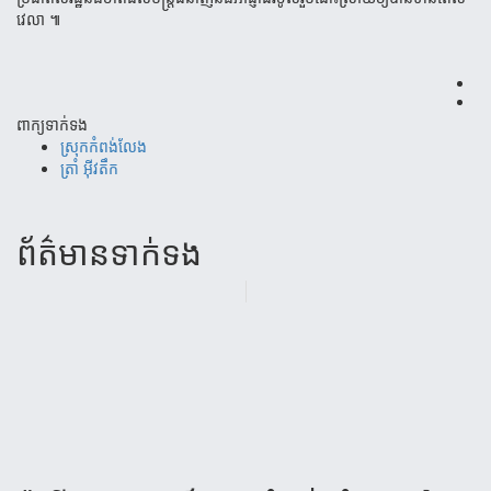
វេលា
៕
ពាក្យទាក់ទង
ស្រុកកំពង់លែង
ត្រាំ អ៊ីវតឹក
ព័ត៌មាន​ទាក់​ទង