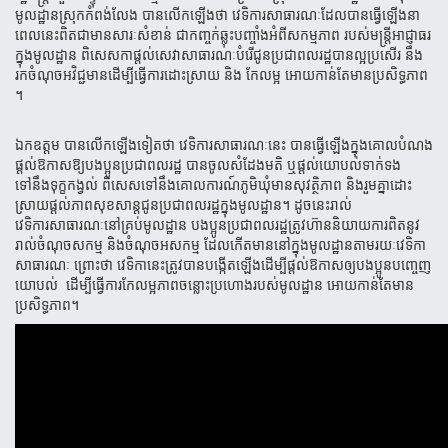
មូល​ដ្ឋាន​​ស្រុកកំពង់លែង
បានលើកឡើងថា
វេទិការសាធារណៈដែលបានធ្វើឡើងនា
ពេលនេះពិតជាមានសារៈសំខាន់
ជាកញ្ចក់​ឆ្លុះ​បញ្ចាំង​អំពី​សកម្មភាព
របស់មន្រ្តីអាជ្ញាធរ
ក្នុងមូល
ដ្ឋាន
ពិសេសកាផ្តល់សេវាសាធារណៈបំរើជូនប្រជាពលរដ្ឋបានល្អប្រសើរ
នឹង​
រកចំណុចអវិជ្ជមានដើម្បីធ្វើការដោះស្រាយ
និង
កែលម្អ
អោយកាន់តែមានប្រសិទ្ធ
ភាព
។
ឯកឧត្តម បានលើកឡើងទៀតថា
វេទិ
ការសាធារណៈនេះ
បានធ្វើឡើងក្នុងគោលបំណង
ផ្តល់ឱកាសឱ្យបងប្អូនប្រជាពលរដ្ឋ
បាន​ចូល​សំដែងមតិ
ឬផ្តល់យោបល់ទាក់ទង
ទៅនឹងទុក្ខកង្វល់
ពិ
សេសទៅនឹងគោលការណ៍ភូមិឃុំមានសុវត្ថិភាព
និង​រួមគ្នា​ដោះ​
ស្រាយ​ផ្តល់ភាពសុខសាន្តជូនប្រជាពលរដ្ឋក្នុងមូលដ្ឋាន។
ដូចនេះរាល់
វេទិការសាធារណៈនៅគ្រប់មូលដ្ឋាន
បងប្អូនប្រជាពល​រដ្ឋត្រូវ​ហ៊ាននិយាយការពិតនូវ
រាល់ចំណុចសកម្ម
និងចំណុចអសកម្ម
ដែលកើតមាននៅក្នុងមូលដ្ឋានតាមរយៈវេទិកា
សាធារណៈ
ព្រោះថា
វេទិកានេះត្រូវបានបង្កើតឡើងដើម្បីផ្តល់ឱកាសឲ្យបងប្អូនបញ្ចេញ
យោបល់
ដើម្បីធ្វើការកែលម្អភាពចន្លោះប្រហោង​របស់​មូល​ដ្ឋាន
អោយកាន់តែមាន
ប្រសិទ្ធភាព។