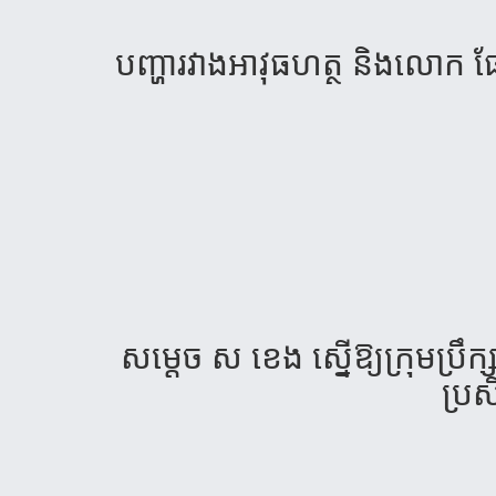
បញ្ហា​រវាង​អាវុធ​ហត្ថ ​និង​លោក​ ផ
សម្តេច ស ខេង ស្នើឱ្យក្រុមប្រឹក្
ប្រស