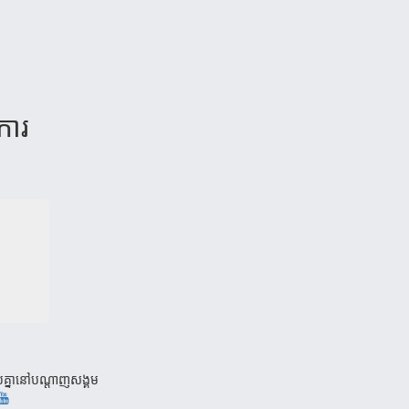
ការ​
បគ្នានៅបណ្តាញសង្គម