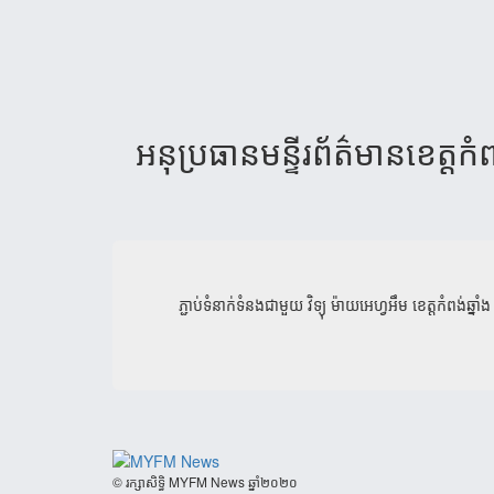
អនុ​ប្រធាន​មន្ទីរ​ព័ត៌​មាន​ខេត្ត​កំពង
ភ្ជាប់ទំនាក់ទំនងជាមួយ
វិទ្យុ ម៉ាយអេហ្វអឹម ខេត្តកំពង់ឆ្នាំង
​© រក្សា​សិទ្ធិ​ MYFM News ឆ្នាំ​២០២០