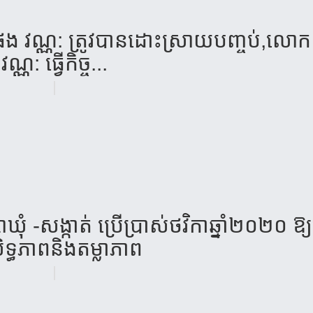
ែង​ វណ្ណ: ​ត្រូវ​បាន​ដោះ​ស្រាយ​បញ្ចប់​,លោក​
វណ្ណ:​ ធ្វើ​កិច្ច​...
សាឃុំ -សង្កាត់ ប្រើប្រាស់ថវិកាឆ្នាំ២០២០ ឱ
ិទ្ធភាពនិងតម្លាភាព