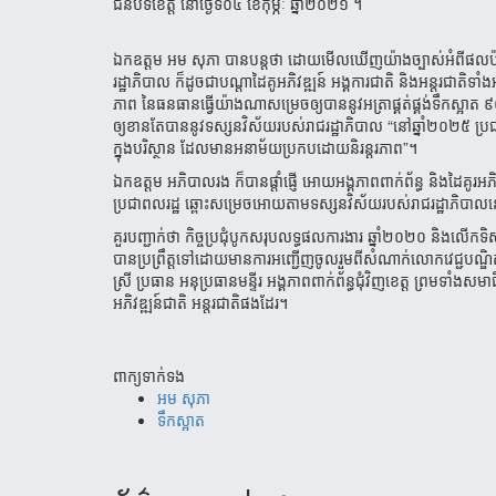
ជនបទខេត្ត នៅថ្ងៃទី០៤ ខែកុម្ភៈ ឆ្នាំ២០២១ ។
ឯកឧត្តម អម សុភា បានបន្តថា ដោយមើលឃើញយ៉ាងច្បាស់អំពីផលប៉ៈពាល់
រដ្ឋាភិបាល ក៏ដូចជាបណ្តាដៃគូអភិវឌ្ឍន៍ អង្គការជាតិ និងអន្តរជាតិទាំងអស់
ភាព នៃធនធាន​ធ្វើយ៉ាង​ណាស​ម្រេច​ឲ្យ​​បាននូវអត្រាផ្គត់ផ្គង់ទ
ឲ្យខានតែបាននូវទស្សនវិស័យរបស់រាជរដ្ឋាភិបាល “នៅឆ្នាំ២០២៥ ប្រជា
ក្នុងបរិស្ថាន ដែលមានអនាម័យប្រកបដោយនិរន្តរភាព”។
ឯកឧត្តម អភិបាលរង ក៏បានផ្តាំផ្ញើ អោយអង្គភាពពាក់ព័ន្ធ និងដៃគូរអភិ
ប្រជាពលរដ្ឋ ឆ្ពោះសម្រេចអោយតាមទស្សនវិស័យរបស់រាជរដ្ឋាភិបាល​នៅឆ្នា
គួរបញ្ជាក់ថា កិច្ចប្រជុំបូកសរុបលទ្ធផលការងារ ឆ្នាំ២០២០ និងលើកទិសដៅអ
បានប្រព្រឹត្តទៅ​ដោយមានការអញ្ជើញ​ចូលរួមពីសំណាក់លោកវេជ្ជ
ស្រី ប្រធាន អនុប្រធានមន្ទីរ អង្គ​ភាព​ពាក់ព័ន្ធជុំវិញខេត្ត ព្រមទាំង
អភិវឌ្ឍន៍ជាតិ អន្តរជាតិផងដែរ។
ពាក្យទាក់ទង
អម សុភា
ទឹកស្អាត