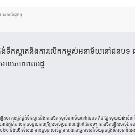
ថបទពាណិជ្ជកម្ម
ផ្គត់ផ្គង់ទឹក​ស្អាត​និងការលើក​កម្ពស់​​អនាម័យ​នៅ​ជនបទ 
ី​សុខមាល​ភាព​ពល​រដ្ឋ
ឡើងថា ការផ្គត់ផ្គង់ទឹកស្អាតនិងការលើកកម្ពស់​អនាម័យ​នៅជន​បទ គឺជាផ្នែកមួយយ៉ាងសំខ
មួយ​រាជ​រដ្ឋាភិបាល​កាតបន្ថយភាពក្រីក្ររបស់ប្រជាពលរដ្ឋនៅជនបទ។ ការលើកឡើងរបស់ឯកឧត
ាំ២០២០ និងលើកទិសដៅអនុវត្តបន្ត របស់ក្រុមការងារបច្ចេកទេស​វិស័យផ្គត់ផ្គង់​ទឹក​ស្អាត​និងអ