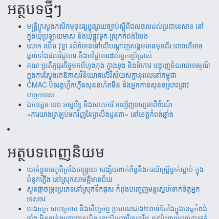
អត្ថបទថ្មីៗ
មន្ត្រីក្រសួងកសិកម្មចុះផ្សព្វផ្សាយច្បាប់ស្តីពីជលផលដល់ប្រជានេសាទ នៅ
ក្នុងឃុំប្រឡាយមាស និងឃុំផ្លូវទូក ស្រុកកំពង់លែង
‎​លោក ឈឹម វុទ្ធា ៖ព័ត៌មាននៅលើបណ្តាញសង្គមមានមុខពីរ ពោលគឺអាច
ផ្តល់ទាំងផលវិជ្ជមាន និងអវិជ្ជមានដល់អ្នកប្រើប្រាស់
គណៈប្រតិភូធុរកិច្ចមកពីហុងកុង ក្វាងទុង និងម៉ាកាវ បង្ហាញចំណាប់អារម្មណ៍
ក្នុងការស្វែងរកឱកាសវិនិយោគលើវិស័យសក្តានុពលនៅកម្ពុជា
CMAC បិទវគ្គហ្វឹកហ្វឺនសុនខហិតមីន និងអ្នកកាន់សុនខស្រាវជ្រាវ
បច្ចេកទេស
ឯកឧត្តម ទេព អស្នារិទ្ធ និងសហការី អញ្ជើញទស្សនាពិព័រណ៍
«ការយាងត្រឡប់មកវិញនៃព្រលឹងដូនតា» នៅខេត្តកំពង់ឆ្នាំង
អត្ថបទពេញនិយម
ឃាត់​ខ្លួន​មេភូមិ​ក្រាំង​កន្រ្ទោល សង្ស័យ​ពាក់ព័ន្ធ​នឹ​ង​​ករណី​ស្រ្តីម្នាក់​ស្លាប់ ​ក្នុង​
ពំនូក​ភ្លើង​ នៅស្រុក​សាម​គ្គីមាន​ជ័យ
សួន​​ផ្កា​ច​ម្រុះ​​ប្រភេទ​​នៅ​​ស្រុក​​​ទឹក​​ផុស​​ កំពុង​​បញ្ចេញ​​​មន្តស្នេហ៍​​​​ទាក់​​​ចិត្ត​​អ្នក
ទេស​​ចរ​
រោងចក្រ ​សហគ្រាស​ និងសិប្បកម្ម ប្រមាណ​​​ជាង​​២ពាន់​​ទីតាំង​​ក្នុង​​ខេត្តកំពង់​
ឆ្នាំង​ មិន​ទាន់ព្យួរការងារ​ឬបិទ ទោះបីបញ្ហាវីរុសកូវីដ-១៩ប៉ះពាល់ដល់ការ​ផ្គត់​