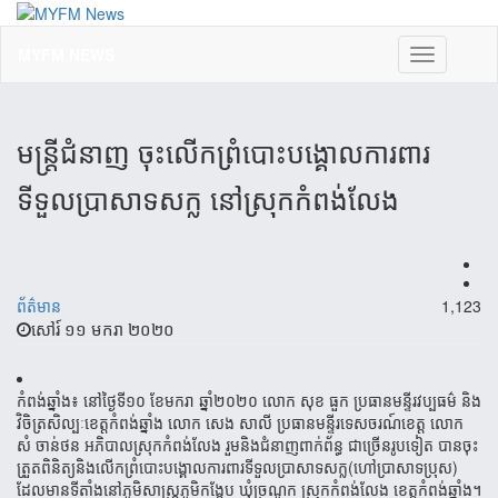
MYFM NEWS
Toggle
navigation
មន្ត្រីជំនាញ ចុះលើកព្រំបោះបង្គោលការពារ
ទីទួលប្រាសាទសក្ល នៅស្រុកកំពង់លែង
ព័ត៌មាន
1,123
សៅរ៍ ១១ មករា ២០២០
កំពង់ឆ្នាំង៖​ នៅ​ថ្ងៃ​ទី​១០ ​ខែ​មករា​ ឆ្នាំ២០​២០​ លោក សុខ ធួក ​ប្រធាន​មន្ទីរវប្បធម៌ ​​និង​
វិចិត្រ​សិល្បៈ​ខេត្ត​កំពង់​ឆ្នាំង​ លោក​ សេ​ង ​សាលី ​ប្រធាន​មន្ទីរ​ទេស​ចរណ៍​ខេត្ត ​លោក
សំ ​ចាន់​ថន​ អភិបាល​ស្រុក​កំពង់​លែង រួម​និង​ជំនាញ​ពាក់ព័ន្ធ​ ជា​ច្រើន​រូប​ទៀត​ បាន​ចុះ​
ត្រួត​ពិនិត្យ​និង​លើក​ព្រំ​បោះ​បង្គោល​​ការពារ​ទីទួល​ប្រាសាទ​សក្ល(ហៅ​ប្រាសាទ​ប្រុស)​
ដែល​មាន​ទីតាំង​នៅ​ភូមិសាស្រ្ត​ភូមិ​កង្កែប​ ឃុំ​ច្រណូក​ ស្រុក​កំពង់​លែង​ ខេត្ត​កំពង់​ឆ្នាំង​​។