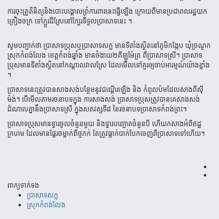
ការ​ចុះ​ត្រួតិនិត្យនិង​បោះបង្គោល​ព្រំ​ការពារ​នេះ​ធ្វើ​ឡើង​ ក្រោយ​ពី​មាន​ប្រជាពលរដ្ឋ​យក​
គ្រឿង​ចក្រ​ ទៅ​ភ្ជួរដី​ស្រែ​នៅក្បែ​រ​ទីទួល​ប្រាសាទ​នេះ ។
សូម​បញ្ជាក់​ថា ​ប្រាសាទ​ប្រុស​ឬ​ប្រាសាទ​សក្ល ​មាន​ទីតាំង​ស្ថិត​នៅ​ភូមិ​កង្កែប​ ឃុំ​ច្រណូក​
ស្រុក​កំពង់​លែង​ ខេត្តកំពង់​ឆ្នាំង​ មាន​ចំងាយ​២គីឡូ​ម៉ែត្រ​ ពី​ប្រា​សាទ​ស្រី​។ ​ប្រាសាទ​
ប្រុស​មាន​ទីតាំង​ស្ថិតនៅ​កណ្តាល​វាល​ស្រែ​ ដែល​មើល​​​ទៅ​គួរ​ឲ្យ​ចាប់​អារម្មណ៍​យ៉ាង​ខ្លាំង​
។
ប្រាសាទ​នេះ​ត្រូវ​បាន​សាង​សង់​បន្ថែម​នូវ​ជណ្តើរ​ឡើង​ និង​ កំពូល​ប៉ម​ដែល​សាង​ពីស៊ី
ម៉ង់​។ ​បើមើល​តាម​រចនាបទ​ក្នុង ​ការ​សាងសង់​ ប្រា​សាទ​ប្រុស​ត្រូវ​បាន​គេ​សាង​សង់
ដំណាលគ្នា​​នឹង​ប្រាសាទ​ស្រី ​ក្នុង​សត​វត្ស​ទី៨​ នៃ​រចនា​បទ​ប្រាសាទ​កំពង់​ព្រះ​។​
ប្រាសាទ​ប្រុស​មានទ្វារ​ចូល​ចំនួន​មួយ​ និង​ទ្វារ​បញ្ជោត​ចំនួនបី ​ហើយ​កសាង​អំពី​ឥដ្ឋ
ក្រហម​ ដែល​មាន​ផ្តែរ​ចម្លាក់​ពីថ្មភក់​ តែ​ត្រូវ​ធ្លាក់​បាក់​បែក​ចេញ​ពី​ប្រាសាទទៅហើយ​។
ពាក្យទាក់ទង
ប្រាសាទ​សក្ល
ស្រុកកំពង់លែង