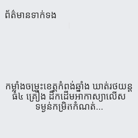
ព័ត៌មាន​ទាក់​ទង
កម្លាំង​ចម្រុះ​ខេត្ត​កំពង់​ឆ្នាំង​ ឃាត់​រថយន្ត​
ធំ​៤​ គ្រឿង​ ដឹក​ដើម​អាកាស្យា​លើស​
ទម្ងន់​កម្រិត​កំណត់...