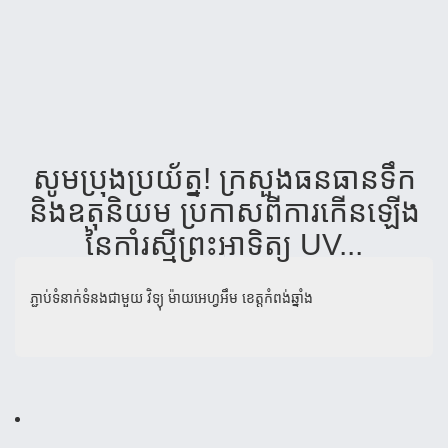
សូម​ប្រុង​ប្រយ័ត្ន! ក្រសួង​ធនធាន​ទឹក​
និង​ឧតុនិយម ប្រកាស​ពីការ​កើន​​ឡើង​
នៃ​កាំ​​រស្មីព្រះ​​អាទិត្យ UV...
ភ្ជាប់ទំនាក់ទំនងជាមួយ
វិទ្យុ ម៉ាយអេហ្វអឹម ខេត្តកំពង់ឆ្នាំង