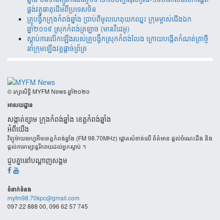
ផ្គង់​វត្ថុ​ធាតុ​​ដើម​​ពី​​ប្រទេស​ចិន​
គ្រូបង្វឹកក្រុងកំពង់ឆ្នាំង ប្រាប់ពីមូលហេតុយកឈ្នះ ក្រុមម្ចាស់ជើងឯក
ឆ្នាំ២០១៩ ស្រុកកំពង់ត្រឡាច (មានវីដេអូ)
ស្តាប់ការលើកឡើងរបស់គ្រូបង្វឹកស្រុកកំពង់លែង ក្រោយបង្កើតកំណត់ត្រាថ្មី
នាំក្រុមឡើងវគ្គផ្តាច់ព័្រត្រ
​© រក្សា​សិទ្ធិ​ MYFM News ឆ្នាំ​២០២០
អាសយដ្ឋាន
សង្កាត់ខ្សាម ក្រុងកំពង់ឆ្នាំង ខេត្តកំពង់ឆ្នាំង
អំពីយើង
វិទ្យុម៉ាយអេហ្វអឹមខេត្តកំពង់ឆ្នាំង (FM 98.70MHz) ផ្តោតសំខាន់លើ ព័ត៌មាន ផ្តល់ចំណេះដឹង និង
ផ្តល់ការកម្សាន្តរីករាយដល់អ្នកស្តាប់ ។
ជួបគ្នានៅបណ្តាញសង្គម
ទំនាក់​ទំនង
myfm98.70kpc@gmail.com
097 22 888 00, 096 62 57 745