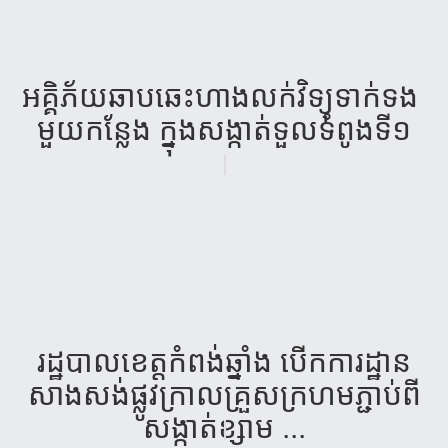
អគ្គិ​ភ័យ​ឆាប​ឆេះ​ហាង​លក់​វិទ្យុ​ទាក់​ទង ​
មួយ​កន្លែង​ ក្នុង​សង្កាត់​ទួល​ទំ​ពូង​ទី​១
រដ្ឋ​បាល​ខេត្ត​កំពង់​ឆ្នាំង​ បើក​ការ​ដ្ឋាន​
សាង​សង់​ផ្លូវ​ក្រាល​គ្រួស​ក្រហម​ភ្ជាប់​ពី​
សង្កាត់​ខ្សាម​ ...