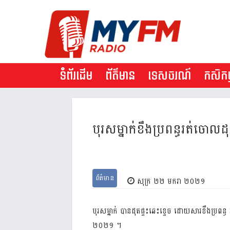
ទំព័រដើម
ព័ត៌មាន
ទេសចរណ៍
កសិកម្
បុរសម្នាក់ខឹងប្រពន្ធរត់ចោលដុត​
ព័ត៌មាន
សុក្រ ២២ មករា ២០២១
បុរស
ម្នាក់
បាន
ដុត
ផ្ទះ
ឆេះ
ខ្ទេច
ដោយសារ
ខឹង
ប្រពន្ធ
២០២១
។