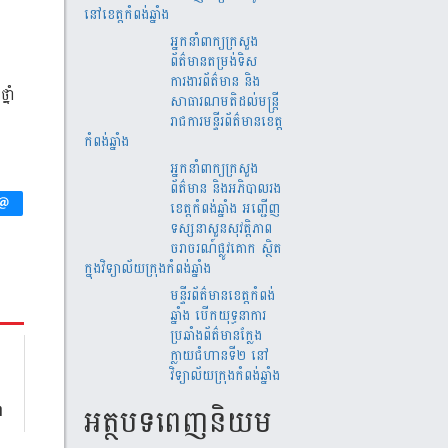
នៅខេត្តកំពង់ឆ្នាំង
អ្នកនាំពាក្យក្រសួង
ព័ត៌មានតម្រង់ទិស
ការងារព័ត៌មាន និង
ន
ថ្នាំ
សាធារណមតិដល់មន្រ្តី
រាជការមន្ទីរព័ត៌មានខេត្ត
កំពង់ឆ្នាំង
អ្នកនាំពាក្យក្រសួង
ព័ត៌មាន និងអភិបាលរង
ខេត្តកំពង់ឆ្នាំង អញ្ជើញ
ទស្សនាសួនសុវត្តិភាព
ចរាចរណ៍ផ្លូវគោក ស្ថិត
ក្នុងវិទ្យាល័យក្រុងកំពង់ឆ្នាំង
មន្ទីរព័ត៌មានខេត្តកំពង់
ឆ្នាំង បើកយុទ្ធនាការ
ប្រឆាំងព័ត៌មានក្លែង
ក្លាយជំហានទី២ នៅ
វិទ្យាល័យក្រុងកំពង់ឆ្នាំង
អត្ថបទពេញនិយម
ា