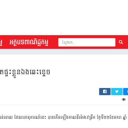
ម
អត្ថបទពាណិជ្ជកម្ម
ផ្ទះ​ខ្លួនឯងឆេះ​ខ្ទេច
រត់ចោល
ដែល
ហេតុការណ៍នេះ
បានកើត
ឡើងកាលពី
ម៉ោង៩ព្រឹក
ថ្ងៃទី
២២
ខែមករា
ឆ្នាំ