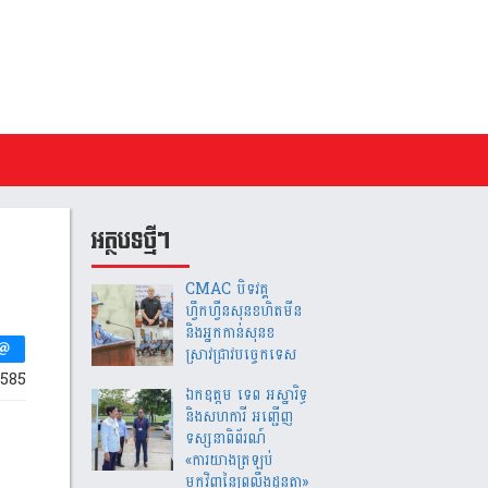
អត្ថបទថ្មីៗ
CMAC បិទវគ្គ
ហ្វឹកហ្វឺនសុនខហិតមីន
និងអ្នកកាន់សុនខ
ស្រាវជ្រាវបច្ចេកទេស
585
ឯកឧត្តម ទេព អស្នារិទ្ធ
និងសហការី អញ្ជើញ
ទស្សនាពិព័រណ៍
«ការយាងត្រឡប់
មកវិញនៃព្រលឹងដូនតា»