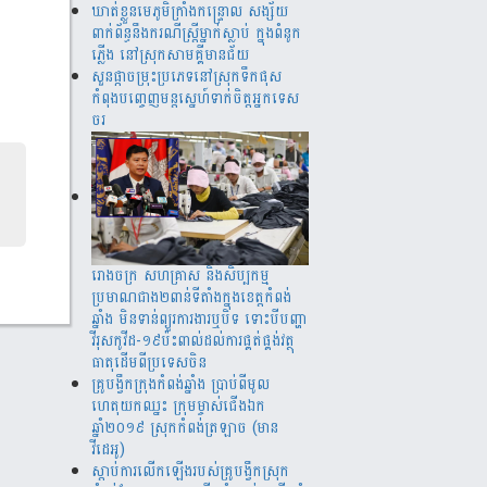
ឃាត់​ខ្លួន​មេភូមិ​ក្រាំង​កន្រ្ទោល សង្ស័យ​
ពាក់ព័ន្ធ​នឹ​ង​​ករណី​ស្រ្តីម្នាក់​ស្លាប់ ​ក្នុង​ពំនូក​
ភ្លើង​ នៅស្រុក​សាម​គ្គីមាន​ជ័យ
សួន​​ផ្កា​ច​ម្រុះ​​ប្រភេទ​​នៅ​​ស្រុក​​​ទឹក​​ផុស​​
កំពុង​​បញ្ចេញ​​​មន្តស្នេហ៍​​​​ទាក់​​​ចិត្ត​​អ្នកទេស​​
ចរ​
រោងចក្រ ​សហគ្រាស​ និងសិប្បកម្ម
ប្រមាណ​​​ជាង​​២ពាន់​​ទីតាំង​​ក្នុង​​ខេត្តកំពង់​
ឆ្នាំង​ មិន​ទាន់ព្យួរការងារ​ឬបិទ ទោះបីបញ្ហា
វីរុសកូវីដ-១៩ប៉ះពាល់ដល់ការ​ផ្គត់​ផ្គង់​វត្ថុ​
ធាតុ​​ដើម​​ពី​​ប្រទេស​ចិន​
គ្រូបង្វឹកក្រុងកំពង់ឆ្នាំង ប្រាប់ពីមូល
ហេតុយកឈ្នះ ក្រុមម្ចាស់ជើងឯក
ឆ្នាំ២០១៩ ស្រុកកំពង់ត្រឡាច (មាន
វីដេអូ)
ស្តាប់ការលើកឡើងរបស់គ្រូបង្វឹកស្រុក