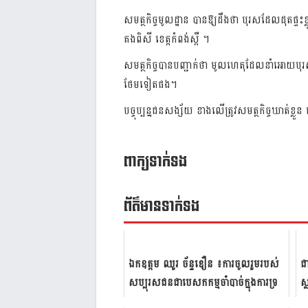
សមត្ថកិច្ច
មូលដ្ឋាន
បានឱ្យដឹងថា
បុរសដែលដុតផ្ទះខ្
គងពិសី
ខេត្តកំពង់ស្ពឺ
។
សមត្ថកិច្ចបានបញ្ជាក់
ថា
មូលហេតុដែលនាំអោយ
បុ
ថែម
ទៀតផង
។
បច្ចុប្បន្នជនសង្ស័យ
ខាងលើត្រូវ
សមត្ថកិច្ចឃាត់ខ្លួន
ពាក្យទាក់ទង
ព័ត៌មាន​ទាក់​ទង
ឯក​ឧត្តម​​​​​ ឈួរ ច័ន្ទឌឿន​ ៖ការ​ចូល​រួម​របស់​
ជា
សប្បុរស​ជន​ជា​បេ​ស​ក​កម្ម​ចាំ​បាច់​ក្នុង​ការ​ទ្រ​
ស្
ទ្រង់...