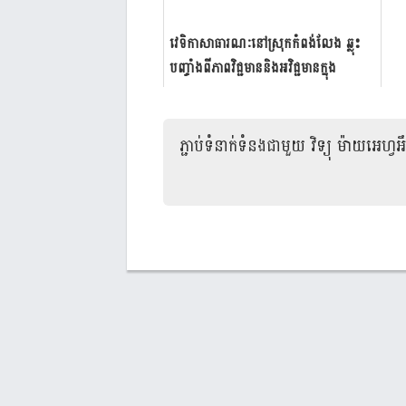
វេទិកា​សាធារណៈ​​នៅ​ស្រុក​កំពង់​លែង ឆ្លុះ​
បញ្ចាំ​ង​ពីភាព​វិជ្ជមាន​និងអវិជ្ជមាន​​ក្នុង
មូលដ្ឋាន ដើម្បី​...
ភ្ជាប់ទំនាក់ទំនងជាមួយ
វិទ្យុ ម៉ាយអេហ្វអឹ