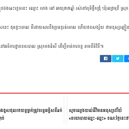
លួនឯងឆេះខ្ទេចនេះ
ឈ្មោះ
ហេង
ពៅ
អាយុ៣៣ឆ្នាំ
រស់នៅ
ភូមិ
ផ្ចឹក
ជ្រុំ
ឃុំ
ពេជ្រ
មុនី
ស្រុក
រស
នេះ
ដុត
ផ្ទះ
ចោល
គឺ
ដោយសារខឹង
ប្រពន្ធ
រត់ចោល
ហើយ
ជន
សង្ស័យ
ជា
មនុស្ស
ញៀ
នៅ
អធិការដ្ឋាន
នគរបាល
ស្រុក
គងពិសី
ដើម្បី
ចាត់ការ
បន្ត
តាម
នីតិវិធី
៕
ងជួសជុលរថយន្តម្នាក់ត្រូវចរន្តអគ្គិសនីឆក់
សូមឈ្វេងយល់ពីវិមានអនុស្សាវរីយ៍
លាប់
«នយោបាយឈ្នះ-ឈ្នះ» ខណ:ថ្ងៃនេះជ
ថ្ងៃខួប២១ឆ្នាំ នៃការបញ្ចប់សង្គ្រាមស៊ីវិ...