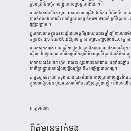
ស្រាវជ្រាវនិងធ្វើការបង្ល្រាបជាបន្តបន្ទាប់ផងដែរ
។
លោកវរសេនីយ៍ឯក
ហ៊ុល
វាសនា
បានឲ្យដឹងថា
គិតចាប់ពីថ្ងៃទី១
ខែម
បានចំនួន១៥១ករណី
ឃាត់ខ្លួនមនុស្ស
ចំនួន២៦២
នាក់
ស្រីចំនួន១៧ន
គ្រឿងញៀន
។
ក្នុងពេលឃាត់ខ្លួនជនសង្ស័យសមត្ថកិច្ចដកហូតបានថ្នាំញៀនប្រភេទ
ចំនួន២កញ្ចប់
ទំងន់២៦
,
៨៥ក្រាម
គ្រាប់កញ្ឆា១កញ្ចប់ទំងន់៤
,01
ក្រាម
លោកស្នងការរង
បានឲ្យដឹងទៀតថា
ក្រៅពីការបញ្ជូនទៅសាលាដំបូង
ដ
ទៀតទៅមជ្ឈមណ្ឌលអប់រំកែប្រែនិងស្តានិតិសប្បទាចំនួន៨នាក់និងបញ្
លោកវរសេនីយ៍ឯក
ហ៊ុល
វាសនា
ស្នងការរងនគរបាលខេត្តកំពង់ឆ្នាំង
ភារកិច្ចបង្ក្រាបបទល្មើសគ្រឿងញៀន
និង
បម្រើប្រជាពលរដ្ឋ។
ជាមួយគ្នានេះ
លោកស្នងការរង
បានអំពាវនាវដល់ប្រជាពលរដ្ឋទាំងអស់អ
ក្នុងបទល្មើសនិង
ជួយរាយការណ៍ពីបទល្មើសគ្រឿងញៀន
និងបទល្មើ
ពាក្យទាក់ទង
ព័ត៌មាន​ទាក់​ទង