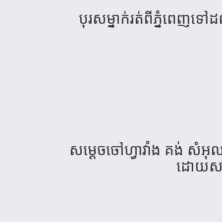
បុរស​ម្នាក់​រត់​ពី​ភ្នំពេញ​ទៅ​ដ
សម្ដេច​ចៅហ្វា​វាំង​ គង់ ​សំអុ
ដោយសារ​គ