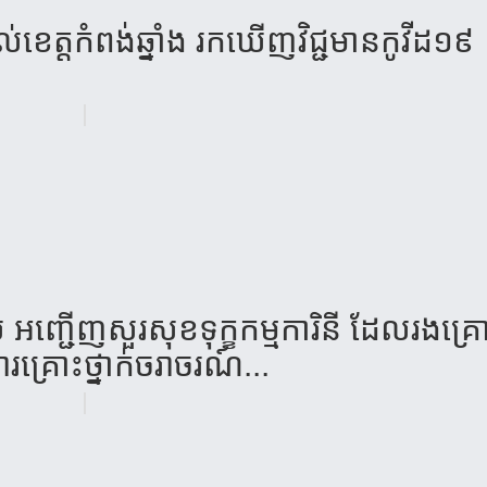
ល់​ខេត្ត​កំពង់​ឆ្នាំង​ រក​ឃើញវិជ្ជ​មាន​កូវី​ដ​១៩ ​
ល​ អញ្ជើញ​សួរ​សុខ​ទុក្ខកម្មការិនី ដែលរងគ្រ
្រោះថ្នាក់​ចរាចរណ៍​...