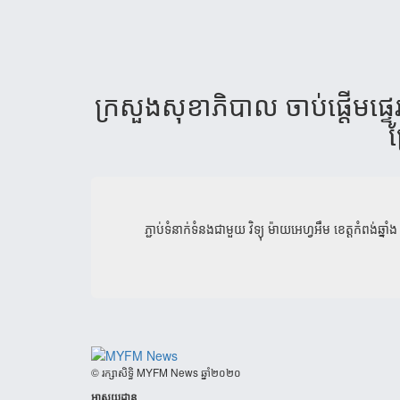
ក្រសួង​​​សុខា​ភិ​បាល​ ចាប់​ផ្តើម​ផ្
ព
ភ្ជាប់ទំនាក់ទំនងជាមួយ
វិទ្យុ ម៉ាយអេហ្វអឹម ខេត្តកំពង់ឆ្នាំង
​© រក្សា​សិទ្ធិ​ MYFM News ឆ្នាំ​២០២០
អាសយដ្ឋាន