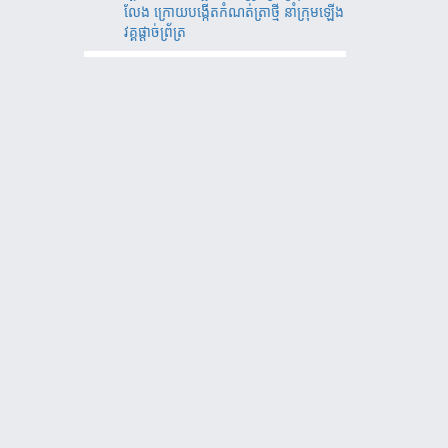
លែង ក្រោយបង្កើតកំណត់ត្រាថ្មី នាំក្រុមឡើង
វគ្គផ្តាច់ព័្រត្រ