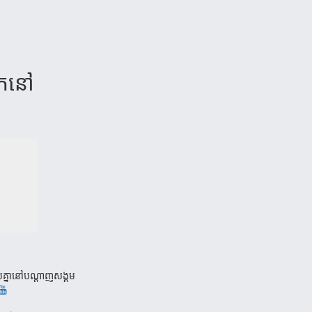
ស័ក​នៅ
បគ្នានៅបណ្តាញសង្គម