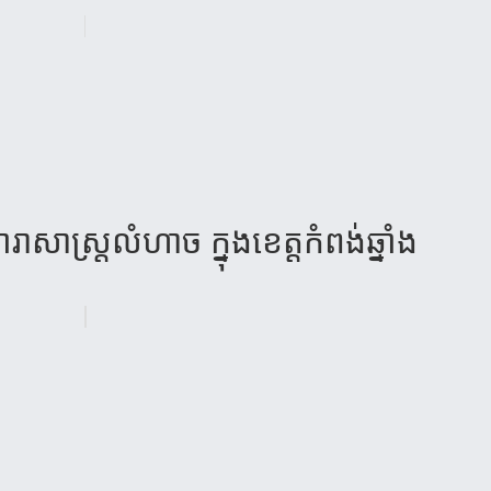
ា​សាស្រ្តលំហា​ច ក្នុង​ខេត្ត​កំពង់​ឆ្នាំ​ង​