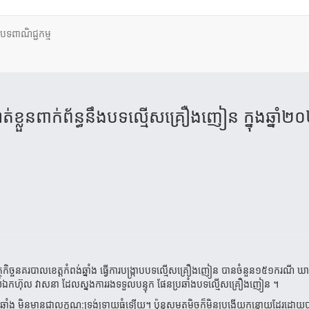
ថបទពាណិជ្ជកម្ម
​ខ្លួន​ពាក់​ព័ន្ធ​នឹង​បទ​ល្មើស​គ្រឿង​ញៀន​​ ក្នុង​ឆ្នាំ​២
កិច្ចនគរបាលខេត្តកំពង់ឆ្នាំង
ធ្វើការបង្ក្រាប
បទល្មើសគ្រឿងញៀន
បានចំនួន១៥១ករណី
ឃាត
៍ឯក
ហ៊ុល
វាសនា
ដែលស្នងការរង
ទទួលបន្ទុក
ផែនប្រឆាំងបទល្មើសគ្រឿងញៀន
។
្នាំង
មិនមានជាលក្ខណ
:
ទ្រង់ទ្រាយធំឡើយ។
ប៉ុន្តសមត្ថមិច្ចក៏មិនប្រងើយកន្តោយដែរដោយ
ប