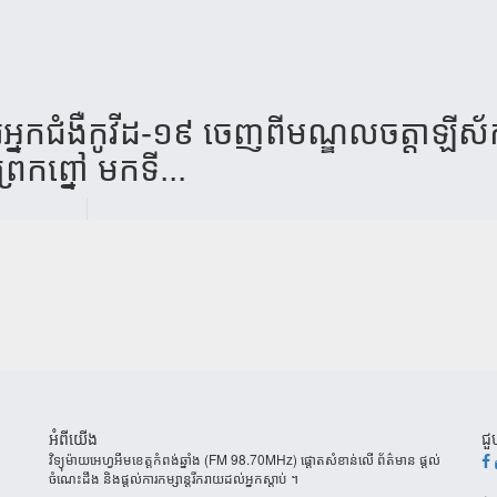
ទេរ​​អ្នកជំងឺ​កូវី​ដ-១៩ ចេញ​ពីមណ្ឌល​ចត្តា​​ឡី
្រែកព្នៅ មកទី...
អំពីយើង
ជួ
វិទ្យុម៉ាយអេហ្វអឹមខេត្តកំពង់ឆ្នាំង (FM 98.70MHz) ផ្តោតសំខាន់លើ ព័ត៌មាន ផ្តល់
ចំណេះដឹង និងផ្តល់ការកម្សាន្តរីករាយដល់អ្នកស្តាប់ ។