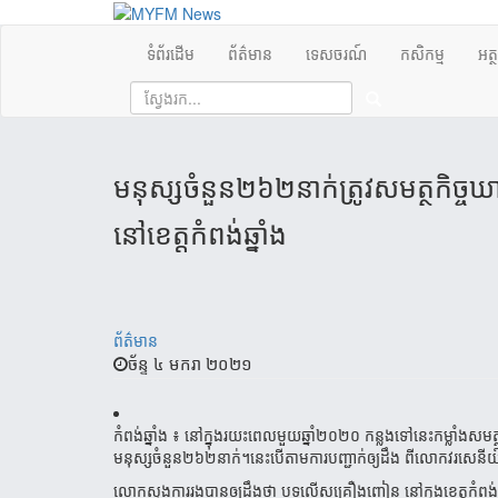
ទំព័រដើម
ព័ត៌មាន
ទេសចរណ៍
កសិកម្ម
អត្
មនុស្ស​ចំនួន​២៦២​នាក់​ត្រូវ​សមត្ថកិច្ច​ឃាត់
នៅ​ខេត្ត​កំពង់​ឆ្នាំង​
ព័ត៌មាន
ច័ន្ទ ៤ មករា ២០២១
កំពង់ឆ្នាំង
៖
នៅក្នុងរយះពេលមួយឆ្នាំ២០២០
កន្លងទៅនេះកម្លាំងសមត្ថ
មនុស្សចំនួន២៦២នាក់។នេះបើតាមការបញ្ជាក់ឲ្យដឹង
ពីលោកវរសេនីយ
លោកស្នងការរងបានឲ្យដឹងថា
បទល្មើសគ្រឿងញៀន
នៅក្នុងខេត្តកំពង់ឆ