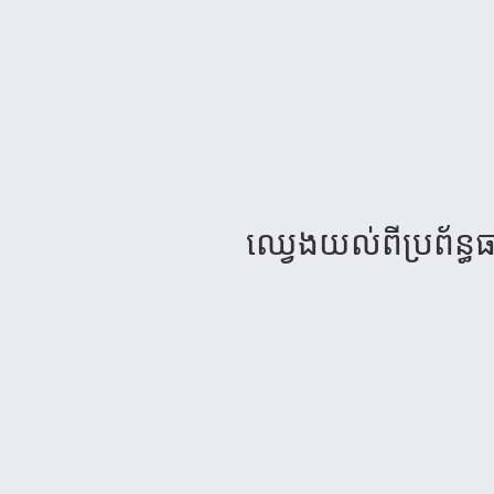
ឈ្វេង​យល់​ពី​ប្រព័ន្ធធារ