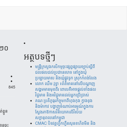
០២០​
អត្ថបទថ្មីៗ
មន្ត្រីក្រសួងកសិកម្មចុះផ្សព្វផ្សាយច្បាប់ស្តីពី
ជលផលដល់ប្រជានេសាទ នៅក្នុងឃុំ
ប្រឡាយមាស និងឃុំផ្លូវទូក ស្រុកកំពង់លែង
‎​លោក ឈឹម វុទ្ធា ៖ព័ត៌មាននៅលើបណ្តាញ
845
សង្គមមានមុខពីរ ពោលគឺអាចផ្តល់ទាំងផល
វិជ្ជមាន និងអវិជ្ជមានដល់អ្នកប្រើប្រាស់
គណៈប្រតិភូធុរកិច្ចមកពីហុងកុង ក្វាងទុង
និងម៉ាកាវ បង្ហាញចំណាប់អារម្មណ៍ក្នុងការ
់ខ្លួន
ស្វែងរកឱកាសវិនិយោគលើវិស័យ
សក្តានុពលនៅកម្ពុជា
CMAC បិទវគ្គហ្វឹកហ្វឺនសុនខហិតមីន និង
ានចុះ