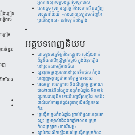
អ្នកកាន់សុនខស្រាវជ្រាវបច្ចេកទេស
ឯកឧត្តម ទេព អស្នារិទ្ធ និងសហការី អញ្ជើញ
សគ្រឿងញៀន
ទស្សនាពិព័រណ៍ «ការយាងត្រឡប់មកវិញនៃ
ឥទ្ធិពល
ព្រលឹងដូនតា» នៅខេត្តកំពង់ឆ្នាំង
ឆាក្រៀម
អត្ថបទពេញនិយម
ធមួយចំនួន
ឃាត់​ខ្លួន​មេភូមិ​ក្រាំង​កន្រ្ទោល សង្ស័យ​ពាក់
ព័ន្ធ​នឹ​ង​​ករណី​ស្រ្តីម្នាក់​ស្លាប់ ​ក្នុង​ពំនូក​ភ្លើង​
ពេញ
នៅស្រុក​សាម​គ្គីមាន​ជ័យ
សួន​​ផ្កា​ច​ម្រុះ​​ប្រភេទ​​នៅ​​ស្រុក​​​ទឹក​​ផុស​​ កំពុង​​
បញ្ចេញ​​​មន្តស្នេហ៍​​​​ទាក់​​​ចិត្ត​​អ្នកទេស​​ចរ​
ំលើកលែង
រោងចក្រ ​សហគ្រាស​ និងសិប្បកម្ម ប្រមាណ​​​
ជាង​​២ពាន់​​ទីតាំង​​ក្នុង​​ខេត្តកំពង់​ឆ្នាំង​ មិន​ទាន់
ព្យួរការងារ​ឬបិទ ទោះបីបញ្ហាវីរុសកូវីដ-១៩ប៉ះ
ពាល់ដល់ការ​ផ្គត់​ផ្គង់​វត្ថុ​ធាតុ​​ដើម​​ពី​​ប្រទេស​
ចិន​
គ្រូបង្វឹកក្រុងកំពង់ឆ្នាំង ប្រាប់ពីមូលហេតុយក
ឈ្នះ ក្រុមម្ចាស់ជើងឯកឆ្នាំ២០១៩ ស្រុក
កំពង់ត្រឡាច (មានវីដេអូ)
ស្តាប់ការលើកឡើងរបស់គ្រូបង្វឹកស្រុកកំពង់