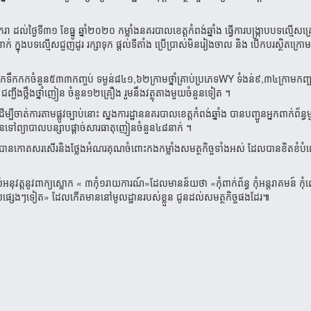
ករា
ដល់ថ្ងៃទី៣១
ខែធ្នូ
ឆ្នាំ២០២០
កម្លាំងនគរ
បាលខេត្តកំពង់ឆ្នាំង
ធ្វើការបង្ក្រាបបទល្មើ
ាក់
ក្នុងបទល្មើសជួញដូរ
រក្សាទុក
ផ្តល់ទីតាំង
ប្រើប្រាស់មិនរៀងចាល
និង
បើកបរស្ថិតក្រោម
ម៉ាកទឹកកកចំនួន៥៣៣កញ្ចប់
ទម្ងន់៨៤១
,
៦២ក្រាមថ្នាំគ្រាប់ប្រភេទ
WY
ទំងន់៩
,
៣៤ក្រាម
កញ្
ជញ្ជីងថ្លឹងថ្នាំញៀន
ចំនួន១២គ្រឿង
រួមនឹងវត្ថុតាងមួយចំនួនទៀត
។
ើម្បីចាត់ការតាមផ្លូវច្បាប់នោះ
ស្នងការដ្ឋាននគរបាលខេត្តកំពង់ឆ្នាំង
បានបញ្ជូនអ្នកពាក់ព័ន្
ជូនទៅព្យាបាលបន្សាបផ្តាច់សារធាតុញៀនចំនួន៤៨នាក់
។
បានកោតសរសើរនិងថ្លែងអំណរគុណចំពោះកងកម្លាំងសមត្ថកិច្ចទាំងអស់
ដែលបានខិតខំបំ
នុវត្តនូវពាក្យស្លោក
«
៣កុំ១រាយការណ៍
»
ដែលមានន័យថា
«
កុំពាក់ព័ន្ធ
កុំអន្តរាគមន៍
កុ
សផ្សេងៗទៀត
»
ដែលកើតមាននៅមូលដ្ឋានរបស់ខ្លួន
ជូនដល់សមត្ថកិច្ចផងដែរ៕