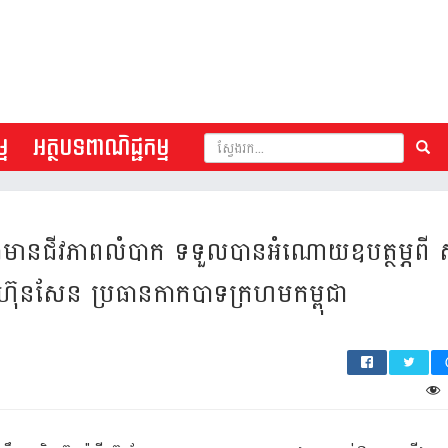
ម
អត្ថបទពាណិជ្ជកម្ម
តែង​​មាន​ជីវភាព​លំបាក​​ ទទួល​បាន​អំណោយ​ឧបត្ថម្ភ​ពី
រ៉ានី ហ៊ុនសែន​ ប្រធាន​កាក​បាទ​ក្រហម​កម្ពុជា​