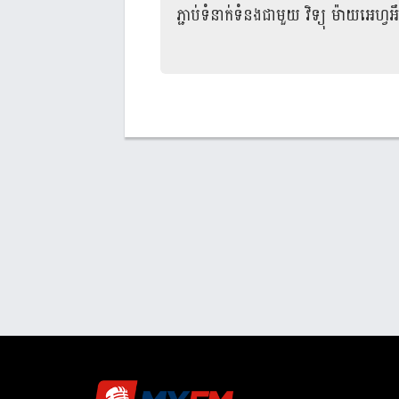
ភ្ជាប់ទំនាក់ទំនងជាមួយ
វិទ្យុ ម៉ាយអេហ្វអឹ