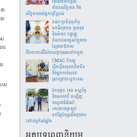
ពោលគឺអាចផ្តល់
ទាំងផលវិជ្ជមាន និង
ជា
អវិជ្ជមានដល់អ្នកប្រើប្រាស់
ជួល
គណៈប្រតិភូធុរកិច្ច
មកពីហុងកុង ក្វាងទុង
និងម៉ាកាវ បង្ហាញ
ស
ចំណាប់អារម្មណ៍ក្នុងការ
ស្វែងរកឱកាស
បរបរ
វិនិយោគលើវិស័យសក្តានុពលនៅកម្ពុជា
CMAC បិទវគ្គ
ែល
ហ្វឹកហ្វឺនសុនខហិតមីន
និងអ្នកកាន់សុនខ
ស្រាវជ្រាវបច្ចេកទេស
ិសេស
ឯកឧត្តម ទេព អស្នារិទ្ធ
និងសហការី អញ្ជើញ
ទស្សនាពិព័រណ៍
ា
«ការយាងត្រឡប់
ា
មកវិញនៃព្រលឹងដូនតា»
នៅខេត្តកំពង់ឆ្នាំង
អត្ថបទពេញនិយម