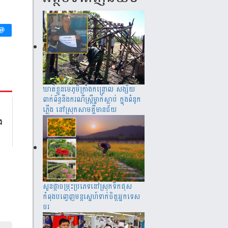
ឃាត់​ខ្លួន​មេភូមិ​ក្រាំង​កន្រ្ទោល សង្ស័យ​
ពាក់ព័ន្ធ​នឹ​ង​​ករណី​ស្រ្តីម្នាក់​ស្លាប់ ​ក្នុង​ពំនូក​
ភ្លើង​ នៅស្រុក​សាម​គ្គីមាន​ជ័យ
​​
សួន​​ផ្កា​ច​ម្រុះ​​ប្រភេទ​​នៅ​​ស្រុក​​​ទឹក​​ផុស​​
កំពុង​​បញ្ចេញ​​​មន្តស្នេហ៍​​​​ទាក់​​​ចិត្ត​​អ្នកទេស​​
ចរ​