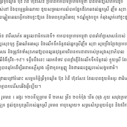
ព្រឹទ្ធបណ្ឌិត
ប៊ុន
រ៉ានី
ហ៊ុនសែន
ប្រធានកាកបាទក្រហមកម្ពុជា
បានចាត់ឱ្យសហការីជួប
រស់នៅ
និងឧបត្ថម្ភអំណោយ
ជួយសម្រាលការលំបាកផ្នែកជីវភាពដល់អ្នកស្រី
ញឹម
សុខា
ឆ្លៀតពេលធ្វើការងារផ្ទះឱ្យគេ
និងមានកូនស្រីអាយុ
១៥ឆ្នាំក្នុងបន្ទុក
កំពុងស្នាក់នៅផ្ទះ
៉ែន
នារីសោភ័គ
អគ្គលេខាធិការរងទី១
កាកបាទក្រហមកម្ពុជា
បានពាំនាំប្រសាសន៍របស់
សួរសុខទុក្ខ
ក្តីអាណិតអាសូរ
និងលើកទឹកចិត្តដល់អ្នកស្រី
ញឹម
សុខា
សូមប្រឹងប្រែងប្រក
រួសារ
និងត្រូវថែទាំសុខភាពឱ្យបានល្អ
អនុវត្តតាមវិធានការនានារបស់ក្រសួងសុខាភិបាល
ជំងឺកូវីដ
–
១៩។
ទន្ទឹមនឹងនេះ
លោកជំទាវ
បានផ្តាំផ្ញើនិងលើកទឹកចិត្តដល់
ក្មួយស្រី
ដ
ឱ្យបានពូកែ
ដើម្បីអនាគតភ្លឺស្វាង
ធ្វើជាកូនកត្តញ្ញូ
និងជាពលរដ្ឋល្អរបស់សង្គមជាតិ។
្រាលជ្រៅចំពោះ
សម្តេចកិត្តិព្រឹទ្ធបណ្ឌិត
ប៊ុន
រ៉ានី
ហ៊ុនសែន
ដែលបានជួយគិតគូរ
ជាព
យគ្មានការរើសអើងអ្វីឡើយ។
រួមមាន
៖
អង្ករ
១២០គីឡូក្រាម
មី
២កេស
ត្រីខ
២០កំប៉ុង
ឃីត
(
មុង
ភួយ
សារុង
ក្រម
ែក
ផ្តល់ជូនកូនស្រីរបស់អ្នកស្រី
រួមមាន
កាបូបស្ពាយ១
សម្ភារសិក្សាមួយចំនួន
និងថវិក