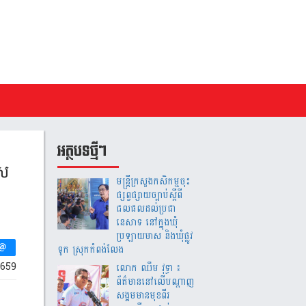
អត្ថបទថ្មីៗ
 ស
មន្ត្រីក្រសួងកសិកម្មចុះ
ផ្សព្វផ្សាយច្បាប់ស្តីពី
ជលផលដល់ប្រជា
នេសាទ នៅក្នុងឃុំ
ប្រឡាយមាស និងឃុំផ្លូវ
ទូក ស្រុកកំពង់លែង
659
‎​លោក ឈឹម វុទ្ធា ៖
ព័ត៌មាននៅលើបណ្តាញ
សង្គមមានមុខពីរ