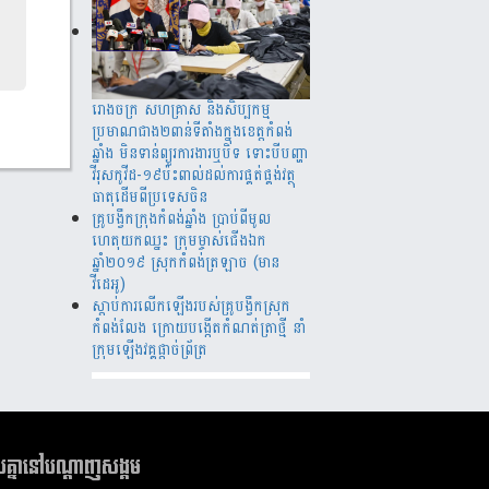
រោងចក្រ ​សហគ្រាស​ និងសិប្បកម្ម
ប្រមាណ​​​ជាង​​២ពាន់​​ទីតាំង​​ក្នុង​​ខេត្តកំពង់​
ឆ្នាំង​ មិន​ទាន់ព្យួរការងារ​ឬបិទ ទោះបីបញ្ហា
វីរុសកូវីដ-១៩ប៉ះពាល់ដល់ការ​ផ្គត់​ផ្គង់​វត្ថុ​
ធាតុ​​ដើម​​ពី​​ប្រទេស​ចិន​
គ្រូបង្វឹកក្រុងកំពង់ឆ្នាំង ប្រាប់ពីមូល
ហេតុយកឈ្នះ ក្រុមម្ចាស់ជើងឯក
ឆ្នាំ២០១៩ ស្រុកកំពង់ត្រឡាច (មាន
វីដេអូ)
ស្តាប់ការលើកឡើងរបស់គ្រូបង្វឹកស្រុក
កំពង់លែង ក្រោយបង្កើតកំណត់ត្រាថ្មី នាំ
ក្រុមឡើងវគ្គផ្តាច់ព័្រត្រ
ួបគ្នានៅបណ្តាញសង្គម