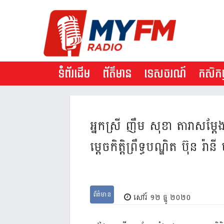
ទំព័រដើម
ព័ត៌មាន
ទេសចរណ៍
កសិកម្
អ្នក​ស្រី ញឹម ​សុខា​ តារា​​សម្
ម្តេច​កិត្តិព្រឹទ្ធ​បណ្ឌិត​ ប៊ុន 
ព័ត៌មាន
សៅរ៍ ១២ ធ្នូ ២០២០