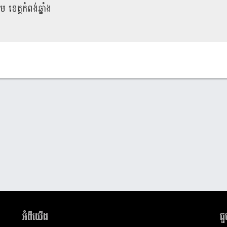
ម ខេត្តកំពង់ឆ្នាំង
អំពីយើង
ជ