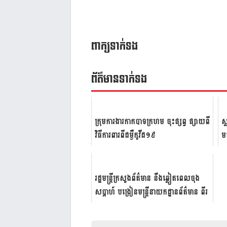
ពាក្យទាក់ទង
ព័ត៌មាន​ទាក់​ទង
ក្រុមការងារកាកបាទក្រហម ចុះផ្សព្វ ផ្សាយពី
ស្
វិធីការពារពីជម្ងឺកូវីដ១៩
ម​
ន.
រដ្ឋ​មន្ត្រី​ក្រសួង​ព័ត៌​មាន​ នឹង​ឆ្លៀត​ពេល​ចុង​
សប្តាហ៍​ បង្រៀន​មន្ត្រី​នាយក​ដ្ឋាន​ព័ត៌​មាន​ ពីរ​
បៀប...