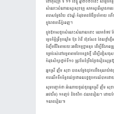
នៅថ្ងៃសុក្រ
ទី
១១
ខែធ្នូ
ឆ្នាំ២០២០នេះ
សម្តេចកិត្តិ
សំណេះសំណាលសួរសុខទុក្ខ
សាកសួរពីស្ថានភាព
តារាសម្តែងវ័យ
៥៦ឆ្នាំ
កំពុងមានជំងឺប្រចាំកាយ
ហើយ
ក្នុងរាជធានីភ្នំពេញ។
ក្នុងឱកាសជួបសំណេះសំណាលនោះ
លោកជំទាវ
ម
ម្តេចកិត្តិព្រឹទ្ធបណ្ឌិត
ប៊ុន
រ៉ានី
ហ៊ុនសែន
ដែលផ្តាំផ្ញើ
ចិញ្ចឹមជីវិតតាមរយៈអាជីវកម្មខ្នាតតូច
ដើម្បីជីវភាពគ្
ទម្លាប់រស់នៅធម្មតាតាមបែបគន្លងថ្មី
ដើម្បីជៀសផុសពី
កំពុងសិក្សាថ្នាក់ទី១០
ត្រូវខិតខំប្រឹងប្រែងរៀនសូត្រ
អ្នកស្រី
ញឹម
សុខា
បានសម្តែងនូវការដឹងគុណយ៉ាងជ
ការលើកទឹកចិត្តដល់ប្រជាពលរដ្ឋជួបការលំបាកដោ
សូមបញ្ជាក់ថា
អំណោយផ្តល់ជូនអ្នកស្រី
ញឹម
សុខា
អាវយឺត
)
១កញ្ចប់
និងថវិកា
៥លានរៀល។
ដោយឡ
១លានរៀល៕