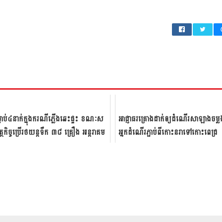
លាប់​៤​នាក់​ក្នុង​ករណី​ភ្លើង​ឆេះ​ផ្ទះ​ ខណៈ​ស​
អាជ្ញាធរ​គ្រោង​ដាក់​ឲ្យ​ដំណើរ​សាឡាង​ចម្លង
ត្ថកិច្ច​ប្រើ​រថ​យន្ត​ទឹក​ ៣៨​ គ្រឿង​ អន្ត​រា​គ​ម​
អ្នកដំណើរ​ភ្ជាប់ពី​កោះនរា​ទៅកោះ​ពេជ្រ
..
ដើម្បី​សម្រួល​​ចរាច...