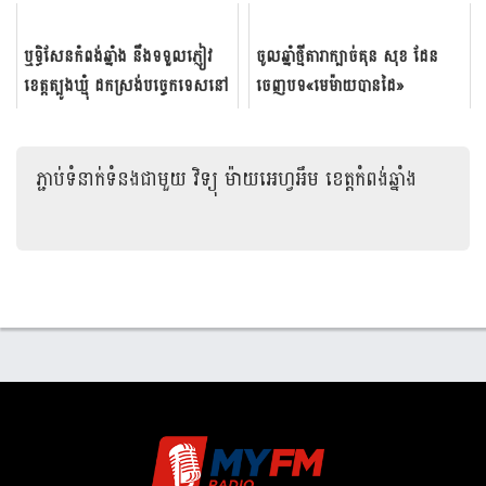
ឬទ្ធិសែន​កំពង់ឆ្នាំង នឹង​ទទួល​​ភ្ញៀវ​​​
ចូលឆ្នាំថ្មីតារា​ក្បាច់​គុន ​សុខ​ ដែន​
ខេត្តត្បូង​​ឃ្មុំ ដក​ស្រង់​បច្ចេកទេស​​នៅ
ចេញបទ​«មេម៉ាយ​បាន​ដៃ​» ​
ថ្ងៃអាទិត្យ​​នេះ មុន​...
ភ្ជាប់ទំនាក់ទំនងជាមួយ
វិទ្យុ ម៉ាយអេហ្វអឹម ខេត្តកំពង់ឆ្នាំង