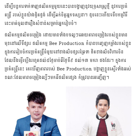
ដើម្បី​បន្ត​ការ​ទាក់​ទាញ​ផលិត​កម្ម​មួយ​​នេះ​បានបង្ហាញ​នូវ​យុទ្ធ​សាស្រ្ត​ថ្មី នូវ​ការ​ប្រគំ​
តន្ត្រី​ របស់​ខ្លួនយ៉ាង​ផ្ចិត​ផ្ចង់ ​ដើម្បី​ឆក់​ចិត្ត​អ្នក​ទស្សនា​។ ដូច​នេះ​​ហើយ​ទើប​កម្មវិធី​
នេះ​ចាត់​ចូល​ជា​រឿ​ងសំ​ខាន់​សម្រា​ប់​អ្នករៀបចំ។
ផលិត​កម្ម​ផលិត​ចម្រៀង​ ដោយ​មាន​ទាំ​ង​ប​ទល្អៗ​អោយ​តារា​ចម្រៀង​រ​បស់​ខ្លួន​មាន​
មុខ​នៅ​លើទី​ផ្សារ​ ផលិតកម្ម Bee Production ក៏​បាន​បញ្ចេញ​កម្លាំង​របស់​ខ្លួន​
ក្នុងការ​រៀបចំ​ការប្រគំតន្ត្រីធំ​មួយ​នៅ​ខាង​លិច​ផ្សារ​ព្រៃ​ទា ជិតខាងលិចវិហារចិន
ដែលនឹងធ្វើឡើងរហូតដល់៥ថ្ងៃចាប់ពីថ្ងៃទី៩ ដល់​១៣​ មករា​ ផងដែរ។​ ​ក្នុងការ
ប្រគំតន្ត្រីនេះ គេឃើញតារារបស់ Bee Production បង្ហាញខ្លួនស្ទើរទាំងអស់
ខណៈ​​ដែល​តារា​ចម្រៀង​ល្បីៗ​មក​ពី​ផលិត​ផ្សេង ក៏ត្រូវបាន​អញ្ជើញ។