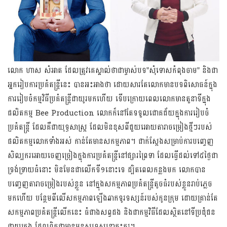
លោក ​ហាស ​សំអាត​ ដែល​ត្រូវ​គេ​ស្គាល់ថាជាម្ចាស់បទ”សុំទោសកំពុងចាម” និងជា​
អ្នករៀប​ការ​ប្រគំ​តន្ត្រី​នេះ បាន​អះ​អាង​ថា ដោយ​សារ​តែ​លោក​មាន​បទពិសោធន៍ក្នុង
ការរៀបចំកម្មវិធីប្រគំតន្ត្រីជាយូរមកហើយ ទើបក្រោយពេលលោកមានតួនាទីក្នុង
ផលិតកម្ម Bee Produ​ction លោក​ក៏​នៅ​តែ​ទទួល​ជោគជ័យ​ក្នុង​ការ​រៀប​ចំ
ប្រគំ​តន្ត្រី ដែល​គឺជា​យុទ្ធ​សាស្ត្រ ដែល​មិន​ខុស​ពី​ជួយ​អោយ​តារា​ចម្រៀង​ថ្មីៗ​របស់​
ផលិតកម្ម​លោក​ទាំង​អស់​ កាន់តែ​មាន​សកម្មភាព។ ជាក់ស្ដែង​សម្រាប់​ការបញ្ចេញ​
សិល្បករ​អោយចេញ​ច្រៀង​ក្នុងការ​ប្រគំ​តន្ត្រីនៅផ្សារព្រៃទា ដែល​ធ្វើ​ដល់​ទៅ​៥ថ្ងៃ​ជា
ទ្រង់ទ្រាយធំនោះ មិនមែនជាលើក​ទី១នោះទេ ដ្បិតពេលកន្លងមក លោក​បាន​
បញ្ចេញ​តារាចម្រៀង​របស់​ខ្លួន នៅ​ក្នុង​សកម្មភាព​ប្រគំ​តន្ត្រីតូច​ធំរ​បស់ខ្លួនរាប់ភ្លេច​
មកហើយ បន្ថែមពីលើសកម្មភាពឡើ​ងឆាកទូរទស្សន៍​រប​ស់កូនក្រុ​ម ដោយគ្រាន់​តែ
សកម្មភាព​ប្រគំតន្ត្រីលើកនេះ ធំជាងសព្វដង និងជាកម្មវិធីដែលស្ថិតនៅទីប្រជុំជន
ជាយក្រុង ដែលពិតជាមាន​មនុស្សទស្សនាកុះករ។