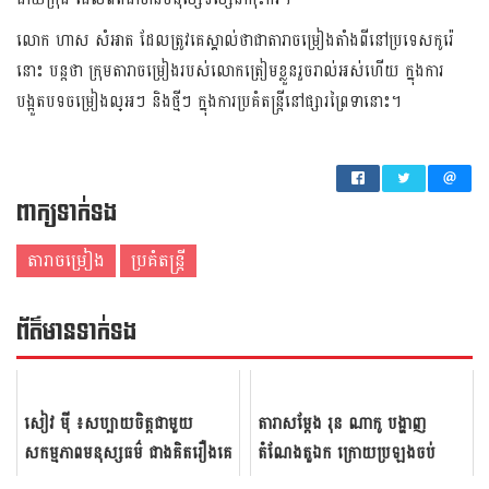
លោក ហាស សំអាត ដែលត្រូវគេស្គាល់ថាជាតារាចម្រៀងតាំងពីនៅប្រទេសកូរ៉េ
នោះ បន្តថា ក្រុម​តារា​ចម្រៀង​របស់​លោក​ត្រៀម​ខ្លួន​រួចរា​ល់​អស់​ហើយ ក្នុង​ការ​
បង្អួតបទ​ចម្រៀង​ល្​អៗ និង​ថ្មីៗ ក្នុងការ​ប្រគំ​តន្ត្រី​នៅផ្សារ​ព្រៃ​ទា​នោះ​។
ពាក្យទាក់ទង
តារាចម្រៀង
ប្រគំតន្រ្តី
ព័ត៌មាន​ទាក់​ទង
សៀវ មុី​ ៖​សប្បាយ​ចិត្ត​ជាមួយ
តារាសម្តែង រុន ណាកូ បង្ហាញ
សកម្មភាព​មនុស្សធម៌ ​ជាង​គិត​រឿង​គេ​
តំណែងតួឯក ក្រោយប្រឡងចប់
ខំ​តាម​បំពាន​
ជំនាញពេទ្យធ្មេញ