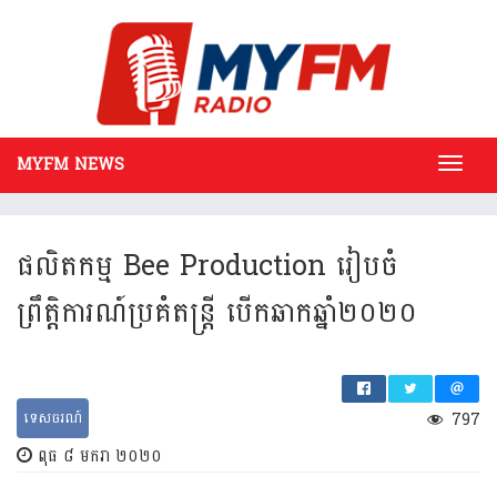
MYFM NEWS
Toggl
navig
ផលិតកម្ម Bee Production រៀបចំ
ព្រឹត្តិការណ៍ប្រគំតន្រ្តី បើកឆាកឆ្នាំ២០២០
ទេសចរណ៍
797
ពុធ ៨ មករា ២០២០