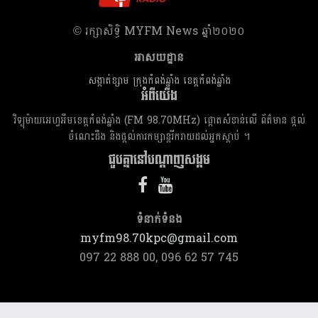
​© រក្សា​សិទ្ធិ​ MYFM News ឆ្នាំ​២០២០
អាសយដ្ឋាន
សង្កាត់ខ្សាម ក្រុងកំពង់ឆ្នាំង ខេត្តកំពង់ឆ្នាំង
អំពីយើង
វិទ្យុម៉ាយអេហ្វអឹមខេត្តកំពង់ឆ្នាំង (FM 98.70MHz) ផ្តោតសំខាន់លើ ព័ត៌មាន ផ្តល់
ចំណេះដឹង និងផ្តល់ការកម្សាន្តរីករាយដល់អ្នកស្តាប់ ។
ជួបគ្នានៅបណ្តាញសង្គម
ទំនាក់​ទំនង
myfm98.70kpc@gmail.com
097 22 888 00, 096 62 57 745