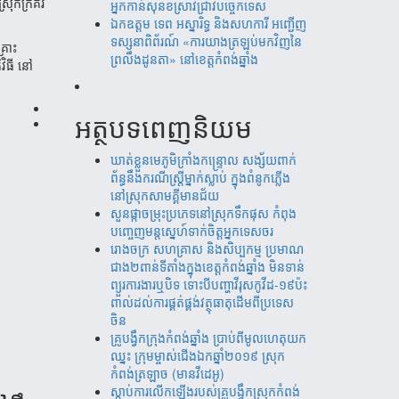
្រុកក្រគរ
អ្នកកាន់សុនខស្រាវជ្រាវបច្ចេកទេស
ឯកឧត្តម ទេព អស្នារិទ្ធ និងសហការី អញ្ជើញ
ទស្សនាពិព័រណ៍ «ការយាងត្រឡប់មកវិញនៃ
្រោះ
ព្រលឹងដូនតា» នៅខេត្តកំពង់ឆ្នាំង
វិធី នៅ
អត្ថបទពេញនិយម
ឃាត់​ខ្លួន​មេភូមិ​ក្រាំង​កន្រ្ទោល សង្ស័យ​ពាក់
ព័ន្ធ​នឹ​ង​​ករណី​ស្រ្តីម្នាក់​ស្លាប់ ​ក្នុង​ពំនូក​ភ្លើង​
នៅស្រុក​សាម​គ្គីមាន​ជ័យ
សួន​​ផ្កា​ច​ម្រុះ​​ប្រភេទ​​នៅ​​ស្រុក​​​ទឹក​​ផុស​​ កំពុង​​
បញ្ចេញ​​​មន្តស្នេហ៍​​​​ទាក់​​​ចិត្ត​​អ្នកទេស​​ចរ​
រោងចក្រ ​សហគ្រាស​ និងសិប្បកម្ម ប្រមាណ​​​
ជាង​​២ពាន់​​ទីតាំង​​ក្នុង​​ខេត្តកំពង់​ឆ្នាំង​ មិន​ទាន់
ព្យួរការងារ​ឬបិទ ទោះបីបញ្ហាវីរុសកូវីដ-១៩ប៉ះ
ពាល់ដល់ការ​ផ្គត់​ផ្គង់​វត្ថុ​ធាតុ​​ដើម​​ពី​​ប្រទេស​
ចិន​
គ្រូបង្វឹកក្រុងកំពង់ឆ្នាំង ប្រាប់ពីមូលហេតុយក
ឈ្នះ ក្រុមម្ចាស់ជើងឯកឆ្នាំ២០១៩ ស្រុក
កំពង់ត្រឡាច (មានវីដេអូ)
ស្តាប់ការលើកឡើងរបស់គ្រូបង្វឹកស្រុកកំពង់