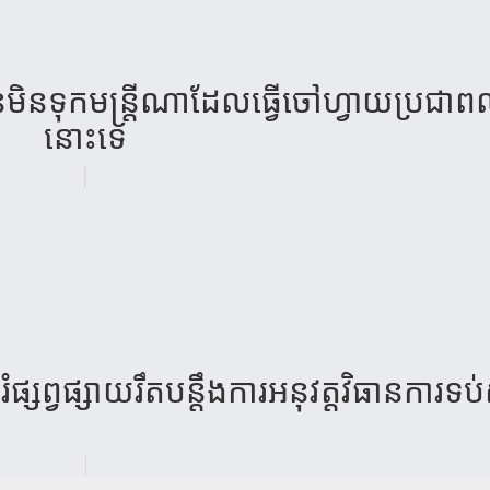
ន​ទុក​មន្ត្រីណា​ដែល​ធ្វើ​ចៅ​ហ្វាយ​ប្រជាពល​
នោះ​ទេ​
​រំ​ផ្សព្វ​ផ្សាយ​រឹត​បន្តឹង​ការ​អនុ​វត្ត​វិ​​ធាន​ការ​ទប់