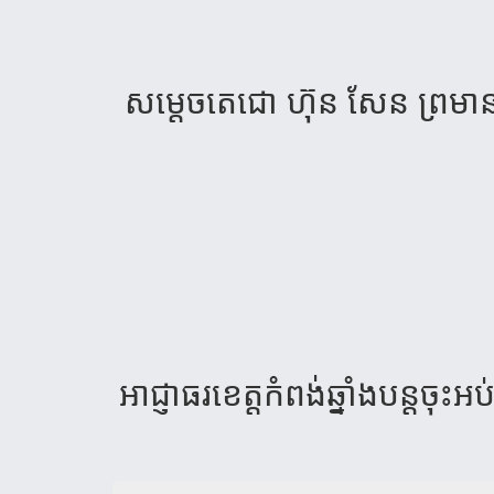
សម្តេច​តេជោ​ ហ៊ុន សែន ព្រមាន​មិ
អាជ្ញា​ធរ​ខេត្ត​កំ​ពង់ឆ្នាំង​បន្ត​ចុះ​អប់