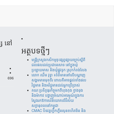
ស្ស នៅ
អត្ថបទថ្មីៗ
មន្ត្រីក្រសួងកសិកម្មចុះផ្សព្វផ្សាយច្បាប់ស្តីពី
ជលផលដល់ប្រជានេសាទ នៅក្នុងឃុំ
ប្រឡាយមាស និងឃុំផ្លូវទូក ស្រុកកំពង់លែង
‎​លោក ឈឹម វុទ្ធា ៖ព័ត៌មាននៅលើបណ្តាញ
696
សង្គមមានមុខពីរ ពោលគឺអាចផ្តល់ទាំងផល
វិជ្ជមាន និងអវិជ្ជមានដល់អ្នកប្រើប្រាស់
គណៈប្រតិភូធុរកិច្ចមកពីហុងកុង ក្វាងទុង
និងម៉ាកាវ បង្ហាញចំណាប់អារម្មណ៍ក្នុងការ
ស្វែងរកឱកាសវិនិយោគលើវិស័យ
សក្តានុពលនៅកម្ពុជា
CMAC បិទវគ្គហ្វឹកហ្វឺនសុនខហិតមីន និង