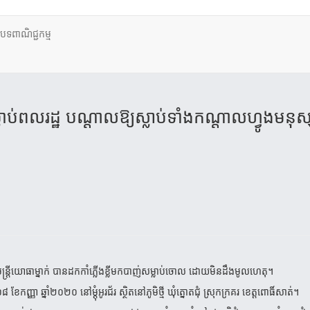
ថបទពាណិជ្ជកម្ម
 សម្លាប់ពលរដ្ឋ បណ្ដាលឱ្យស្លាប់ទាំងកណ្ដាលហ្វូងមនុ
ូវមន្ត្រីយោធាម្នាក់ បានដកកាំភ្លើងខ្លីមកបាញ់សម្លាប់ចោល ដោយមិនដឹងមូលហេតុ។
ា ឆ្នាំ២០២០ នៅម្ដុំអូរជ័រ ស្ថិតនៅភូមិថ្មី ឃុំត្នោតជុំ ស្រុកក្រគរ ខេត្តពោធិ៍សាត់។