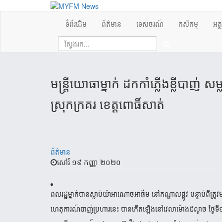
ទំព័រដើម
ព័ត៌មាន
ទេសចរណ៍
កសិកម្ម
អត្
មន្ត្រីយោធាម្នាក់ ដកកាំភ្លើងខ្លីបាញ់
ស្រុកក្រគរ ខេត្តពោធិ៍សាត់
ព័ត៌មាន
សៅរ៍ ១៩ កញ្ញា ២០២០
ពលរដ្ឋម្នាក់បានស្លាប់យ៉ាអាណោចអាធ័ម នៅកណ្ដាលផ្លូវ បន្ទាប់ពីត្រ
ហេតុការណ៍បាញ់ប្រហារនេះ បានកើតឡើងនៅវេលាម៉ោង៥ល្ងាច ថ្ងៃទី១៨ ខែកញ្ញ