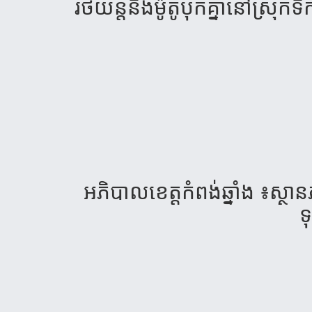
រថយន្ត​និង​ម៉ូតូបុក​គ្នា​នៅស្រ
អភិបាល​ខេត្ត​កំពង់​ឆ្នាំង​ ៖ស្ថា
ទុ