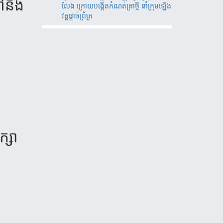
ៅនឹង​
លែង ក្រោយបង្កើតកំណត់ត្រាថ្មី នាំក្រុមឡើង
វគ្គផ្តាច់ព័្រត្រ
្សា​