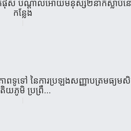
ុកទឹក​ផុស បណ្តាល​អោយមនុស្ស២នាក់ស្លាប់​ន
កន្លែង
ន​ភាព​ទូទៅ​ នៃ​ការ​ប្រឡង​សញ្ញា​បត្រ​មធ្យម​សិក
តិយ​ភូមិ​ ប្រព្រឹ...