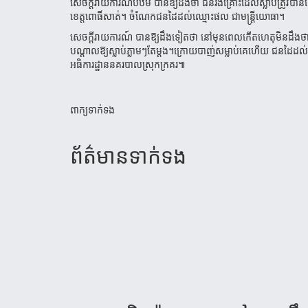
សេចក្តីរាយការណ៍បឋម បានឱ្យដឹងថា ជនរងគ្រោះដែលស្លាប់ត្រូវបានគេស្
ខេត្តពោធិ៍សាត់។ ចំណែកជនដៃដល់ឈ្មោះផល ជាមន្រ្តីយោធា។
សេចក្ដីរាយការណ៍ បានឱ្យដឹងទៀតថា នៅមុនពេលកើតហេតុមិនដឹងថាមាន
បណ្ដាលឱ្យស្លាប់ភ្លាមៗតែម្តង។
ក្រោយបាញ់សម្លាប់គេហើយ ជនដៃដល់បានទ
អធិការដ្ឋាននគរបាលស្រុកក្រគរ៕
ពាក្យទាក់ទង
ព័ត៌មាន​ទាក់​ទង