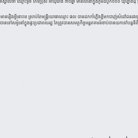
គាល់ថា ឈ្មោះទូច ភេទប្រុស អាយុជាង ៣០ឆ្នាំ មានលំនៅក្នុងភូមិដំបូក១០០ ឃុំត្នោតជុំ ស
រឿងអ្វីនោះទេ ស្រាប់តែមន្ត្រីយោធាឈ្មោះ ផល បានដកកាំភ្លើងខ្លីមកបាញ់សំដៅជនរងគ
ៅសម្ងំនៅក្នុងផ្ទះប្រជាពលរដ្ឋ តែត្រូវបានសមត្ថកិច្ចអន្តរាគមន៍ចាប់បានយកទៅបន្តនីតិ