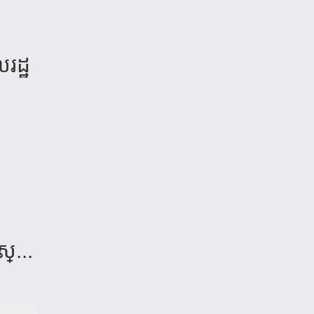
រដ្ឋ
​ស្...