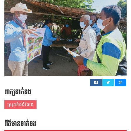
ពាក្យទាក់ទង
ស្រុកកំពង់លែង
ព័ត៌មាន​ទាក់​ទង