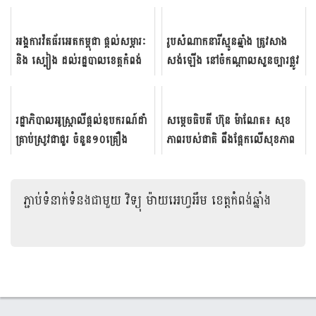
អង្គ​ការ​​វ៉ត​ធ័រ​អេត​​កម្ពុជា​​ ផ្តល់​សម្ភារៈ​
រូប​សំណាក​នារី​ស្មូន​ឆ្នាំង ត្រូវ​សាង​
និង​ ស្បៀង​ ដល់​រដ្ឋ​បាល​ខេត្ត​កំ​ពង់​
សង់​ឡើង នៅ​ចំកណ្តាល​សួន​ច្បារ​ផ្លូវ
ឆ្នាំង​
បំបែក​វាងក្រុង​ទី៣ ក្នុង​ស្...
រដ្ឋាភិបាលអូស្រ្តាលីផ្តល់ឧបករណ៍ដាំ
សម្ដេច​ធិប​តី​ ហ៊ុន​ ម៉ាណែត​៖ សុខ​
គ្រាប់ស្រូវជាជួរ ចំនួន១០គ្រឿង
ភាព​របស់​ជាតិ​ ពឹង​ផ្អែក​លើ​សុខភាព​
ដល់សហគមន៍កសិកម្មនៅស្រុក
របស់​ប្រជាជន​
បរិបូណ៌
ភ្ជាប់ទំនាក់ទំនងជាមួយ
វិទ្យុ ម៉ាយអេហ្វអឹម ខេត្តកំពង់ឆ្នាំង