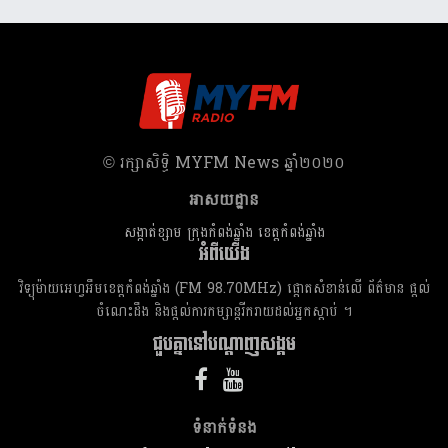
​© រក្សា​សិទ្ធិ​ MYFM News ឆ្នាំ​២០២០
អាសយដ្ឋាន
សង្កាត់ខ្សាម ក្រុងកំពង់ឆ្នាំង ខេត្តកំពង់ឆ្នាំង
អំពីយើង
វិទ្យុម៉ាយអេហ្វអឹមខេត្តកំពង់ឆ្នាំង (FM 98.70MHz) ផ្តោតសំខាន់លើ ព័ត៌មាន ផ្តល់
ចំណេះដឹង និងផ្តល់ការកម្សាន្តរីករាយដល់អ្នកស្តាប់ ។
ជួបគ្នានៅបណ្តាញសង្គម
ទំនាក់​ទំនង