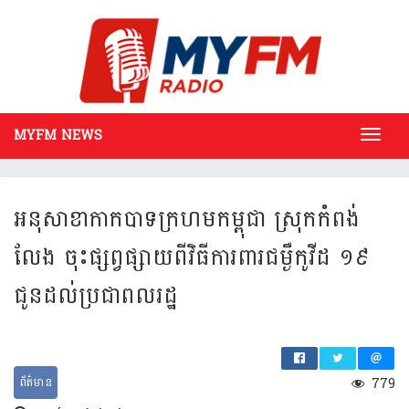
MYFM NEWS
Toggl
navig
អនុ​សា​ខា​កាក​បាទ​ក្រហម​កម្ពុជា ស្រុក​កំពង់​
លែង ចុះ​ផ្សព្វ​ផ្សាយ​​ពីវិធី​​ការពារ​ជម្ងឺ​កូវីដ ១៩​
ជូន​ដល់​ប្រជា​ពល​រដ្ឋ
ព័ត៌មាន
779