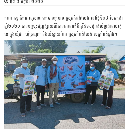
ពុធ ៨ កក្កដា ២០២០
​គណៈ​កម្មាធិការ​អនុសាខាកាក​បាទក្រហម​ ​ស្រុកកំពង់លែង នៅ​ថ្ងៃទី០៨ ខែកក្កដា
ឆ្នាំ២០២០​ បាន​បន្តចុះផ្សព្វផ្សាយ​ពី​វិធាន​​ការពារ​ជំងឺកូវីដ១៩​ជូន​ដល់​ប្រជាពលរដ្ឋ​
នៅក្នុង​ឃុំដារ ​​​ឃុំ​ច្រណូក និងឃុំស្វាយ​រំពារ ស្រុក​កំពង់លែង ខេត្តកំពង់​ឆ្នាំង។​