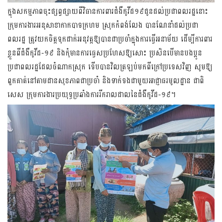
ក្នុងសកម្មភាពចុះផ្សព្វផ្សាយ​ពី​វិធាន​​ការពារ​ជំងឺកូវីដ១៩​ជូន​ដល់​ប្រជាពល​រដ្ឋនោះ
ក្រុមការងារ​អនុសាខាកាក​បាទក្រហម​ ​ស្រុកកំពង់លែង បាន​ណែ​នាំ​​ដល់​ប្រជា
ពលរដ្ឋ ត្រូវ​យក​ចិត្តទុកដាក់​អនុវត្តឱ្យ​បានជា​ប្រចាំក្នុង​ការធ្វើអនាម័យ ដើម្បី​ការពារ​
ខ្លួន​ពីជំងឺ​កូវីដ-១៩ និង​កុំ​មាន​ការ​ធ្វេស​ប្រហែស​​ឱ្យសោះ ប្រសិនបើមានបងប្អូន
ប្រជាពលរដ្ឋដែលចំណាកស្រុក ទើបបានវិលត្រឡប់មក​ពី​ក្រៅ​ប្រទេស​វិញ សូម​ឱ្យ​
ពួក​គាត់​នៅ​តាម​ដាន​​សុខភាពជាប្រចាំ និង​ទាក់ទងជាមួយអាជ្ញាធរមូលដ្ឋាន ជាពិ​
សេស ក្រុមការងារ​ប្រយុទ្ធប្រ​ឆាំង​​ការ​រីករាល​​ដាល​នៃជំងឺកូវីដ-១៩​។