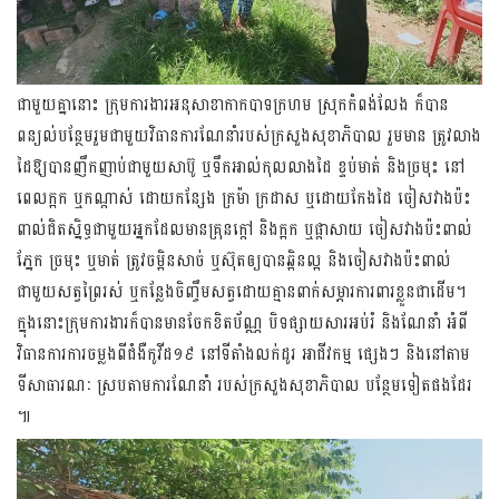
ជាមួយគ្នានោះ ក្រុមការងារ​អនុសាខាកាក​បាទក្រហម​ ​ស្រុកកំពង់លែង ក៏បាន​​
ពន្យល់​បន្ថែម​រួមជាមួយ​វិធាន​ការ​ណែ​នាំ​របស់​ក្រសួង​សុខា​ភិ​បា​ល​ រួម​មាន​ ត្រូវលាង​
ដៃ​ឱ្យ​បាន​ញឹក​ញាប់​ជាមួយ​សាប៊ូ ឬទឹកអាល់​​កុល​លាង​​ដៃ ខ្ទប់​មាត់ និងច្រមុះ នៅ​
ពេល​ក្អក ឬ​កណ្ដាស់ ដោយ​កន្សែង ក្រម៉ា ក្រដាស ឬ​​ដោយ​កែងដៃ​ ចៀសវាង​ប៉ះ
ពាល់​ជិតស្និទ្ធ​ជាមួយ​អ្នក​ដែលមាន​គ្រុនក្ដៅ និងក្អក ឬផ្ដាសាយ​ ចៀសវាង​ប៉ះពាល់​
ភ្នែក ច្រមុះ​ ឬមាត់ ត្រូវ​ចម្អិន​​សាច់​ ឬ​ស៊ុ​ត​ឲ្យ​បាន​ឆ្អិនល្អ និងចៀស​វាងប៉ះពាល់​
ជាមួយ​សត្វព្រៃ​រស់ ឬកន្លែង​ចិញ្ចឹមសត្វ​​ដោយ​​គ្មានពាក់​សម្ភារការពារ​ខ្លួន​ជាដើម​។
ក្នុងនោះក្រុមការងារ​ក៏បានមានចែក​ខិតប័ណ្ណ បិទផ្សាយ​សារ​អប់រំ និងណែ​នាំ អំពី
វិធាន​ការការចម្លង​ពីជំងឺ​កូវីដ​១៩ នៅ​ទីតាំង​លក់​ដូរ អាជីវ​កម្ម ផ្សេង​ៗ និង​នៅ​តាម​
ទីសា​ធារណៈ ស្រប​តាមការ​ណែ​នាំ របស់ក្រសួ​ងសុខាភិបាល បន្ថែម​ទៀត​ផង​ដែរ
៕​