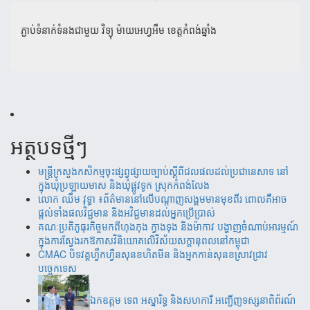
ភ្ជាប់ទំនាក់ទំនងជាមួយ
វិទ្យុ ម៉ាយអេហ្វអឹម ខេត្តកំពង់ឆ្នាំង
អត្ថបទថ្មីៗ
មន្ត្រីក្រសួងកសិកម្មចុះផ្សព្វផ្សាយច្បាប់ស្តីពីជលផលដល់ប្រជានេសាទ នៅ
ក្នុងឃុំប្រឡាយមាស និងឃុំផ្លូវទូក ស្រុកកំពង់លែង
‎​លោក ឈឹម វុទ្ធា ៖ព័ត៌មាននៅលើបណ្តាញសង្គមមានមុខពីរ ពោលគឺអាច
ផ្តល់ទាំងផលវិជ្ជមាន និងអវិជ្ជមានដល់អ្នកប្រើប្រាស់
គណៈប្រតិភូធុរកិច្ចមកពីហុងកុង ក្វាងទុង និងម៉ាកាវ បង្ហាញចំណាប់អារម្មណ៍
ក្នុងការស្វែងរកឱកាសវិនិយោគលើវិស័យសក្តានុពលនៅកម្ពុជា
CMAC បិទវគ្គហ្វឹកហ្វឺនសុនខហិតមីន និងអ្នកកាន់សុនខស្រាវជ្រាវ
បច្ចេកទេស
ឯកឧត្តម ទេព អស្នារិទ្ធ និងសហការី អញ្ជើញទស្សនាពិព័រណ៍