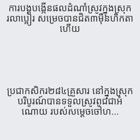
ការបង្ក​បង្កើន​ផល​ដំណាំ​ស្រូវ​ក្នុងស្រុក
រលាប្អៀរ សម្រេច​បាន​ជិត​៣​ម៉ឺន​​ហិក​​តា
ហើយ​
ប្រ​ជា​ក​សិ​ករ​២៨៤​គ្រួ​សារ​ នៅ​ក្នុង​ស្រុក​
បរិ​បូរណ៍​បាន​ទទួល​ស្រូវ​ពូជ​ជា​អំ​
ណោយ​ របស់​សម្តេច​ចៅ​ហ...