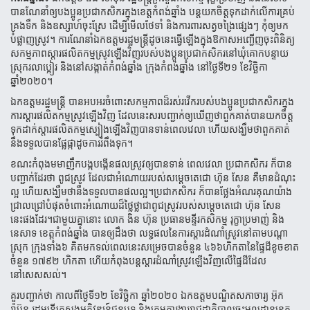
បានណែនាំឲ្យបងប្អូនប្រជាកសិករក្នុង​ខេត្ត​កំពង់​ឆ្នាំង​ បន្ត​យក​ចិត្តទុកដាក់លើការគ្រប់
គ្រងទឹក និងឧស្សាហ៍ចុះស្រែ ដើម្បីមើលថែទាំ និងការពារសត្វចង្រៃផ្សេងៗ កុំឲ្យមក​
បំផ្លាញ​ស្រូវ​។ ការណែ​នាំ​​ឯកឧត្តមរដ្ឋមន្ត្រីដូចនេះ​ធ្វើឡើងក្នុងឱកាសអញ្ជើញចុះពិនិត្យ​
សកម្មភាព​ស្តារផលិតកម្មស្រូវ​ឡើងវិញ​របស់បងប្អូន​ប្រជា​កសិករ​នៅ​ឃុំគោក​បន្ទាយ
ស្រុករលាប្អៀរ និងនៅសង្កាត់កំពង់ឆ្នាំង ក្រុងកំពង់ឆ្នាំង នៅថ្ងៃទី២១ ខែវិច្ឆិកា
ឆ្នាំ២០២០។
ឯកឧត្តមរដ្ឋមន្ត្រី បានអបអរចំពោះ​ស​កម្មភាពដ៏​រស់រវើករបស់បងប្អូន​ប្រជាកសិករ​ក្នុង
ការស្តារផលិតកម្មស្រូវឡើងវិញ ដែល​នេះ​សរ​បញ្ជាក់ឲ្យឃើញថាពួកគាត់បានយកចិត្ត
ទុកដាក់ស្តារផលិតកម្មស្បៀងឡើងវិញបានទាន់ពេល​វេលា ហើយសង្ឃឹមថា​ពួក​គាត់​
នឹង​ទទួល​បាន​ផ្លែផ្កាដូច​ការរំពឹងទុក។
ខណះកំពុងមមាញឹកបង្កបង្កើនផលស្រូវឲ្យបានទាន់ ពេលវេលា ប្រជាកសិករ ក៏បាន
បញ្ជាក់ដែរថា ពូជស្រូវ ដែលជាអំណោយរបស់​សម្តេច​តេជោ ហ៊ុន សែន គឺមានដំណុះ
ល្អ ហើយសង្ឃឹមថានឹងទទួលបានផលល្អ។ប្រជាកសិករ ក៏បានថ្លែងអំណរគុណយ៉ាង
ជ្រាល​ជ្រៅ​បំផុតចំពោះអំណោយដ៏ថ្លៃថ្លាជាពូជស្រូវរបស់សម្តេច​តេជោ ហ៊ុន សែន
នេះផង​ដែរ។
ជាមួយគ្នានោះ លោក ងិន ហ៊ុន ប្រធានមន្ទីរកសិកម្ម រុក្ខាប្រមាញ់ និង
នេសាទ ខេត្តកំពង់ឆ្នាំង បាន​ឲ្យដឹងថា​ លទ្ធផល​នៃការ​​ស្តារ​ដំ​ណាំ​​ស្រូវនៅតាម​បណ្តា
ស្រុក ក្រុងទាំង៦ គិតមកទល់ពេលនេះ​សម្រេចបានចំនួន ៤៦៦ហិកតានៃផ្ទៃដីខូចខាត​
ចំនួន ១៧៩២ ហិកតា ហើយកំពុងបន្ត​ស្តារដំណាំស្រូវឡើងវិញ​លើផ្ទៃដីដែល​
នៅសេសសល់។
គួរបញ្ជាក់ថា កាលពីថ្ងៃទី១២ ខែវិច្ឆិកា ឆ្នាំ២០២០ ឯកឧត្តមបណ្ឌិតសភាចារ្យ អ៊ុក
រ៉ាប៊ុន រដ្ឋមន្រ្ដីក្រសួងអភិវឌ្ឍន៍ជនបទ និង​ក្រុម​ការ​ងារ​​​រាជដ្ឋាភិបាលចុះមូលដ្ឋានខេត្ត