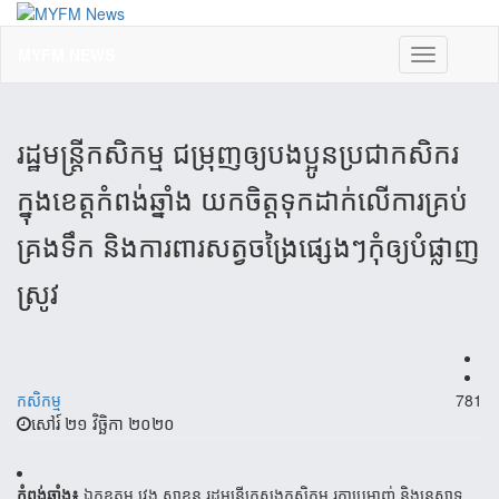
MYFM NEWS
Toggle
navigation
រដ្ឋមន្ត្រី​កសិកម្ម ជម្រុញ​ឲ្យបង​ប្អូន​ប្រជា​កសិករ​
ក្នុង​ខេត្ត​កំពង់​ឆ្នាំង យក​ចិត្តទុក​ដាក់​លើ​ការ​គ្រប់
គ្រង​ទឹក និងការពារ​សត្វចង្រៃ​ផ្សេង​ៗ​កុំឲ្យ​បំផ្លាញ​
ស្រូវ
កសិកម្ម
781
សៅរ៍ ២១ វិច្ឆិកា ២០២០
កំពង់ឆ្នាំង៖
ឯកឧត្តម វេង សាខុន រដ្ឋមន្ត្រីក្រសួងកសិកម្ម រុក្ខាប្រមាញ់ និងនេសាទ