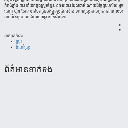
កំពង់ឆ្នាំង បាននាំយកពូជស្រូវចំនួន ១៧១តោន​ដែលជាអំណោយដ៏ថ្លៃថ្លា​របស់សម្តេច​
តេជោ ហ៊ុន សែន មកចែក​ជូនបងប្អូន​ប្រជា​កសិករ ខណះស្រូវរបស់ពួកគាត់រងផលប៉ះ
ពាល់និងខូចខាតដោយសារ​គ្រោះទឹក​ជំនន់៕
ពាក្យទាក់ទង
ស្រូវ
ដំណាំស្រូវ
ព័ត៌មាន​ទាក់​ទង