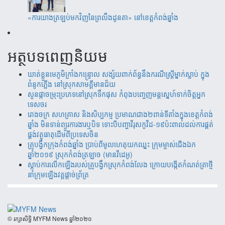
«ការយាងត្រឡប់មកវិញនៃព្រលឹងដូនតា» នៅខេត្តកំពង់ឆ្នាំង
អត្ថបទពេញនិយម
ឃាត់​ខ្លួន​មេភូមិ​ក្រាំង​កន្រ្ទោល សង្ស័យ​ពាក់ព័ន្ធ​នឹ​ង​​ករណី​ស្រ្តីម្នាក់​ស្លាប់ ​ក្នុង​
ពំនូក​ភ្លើង​ នៅស្រុក​សាម​គ្គីមាន​ជ័យ
សួន​​ផ្កា​ច​ម្រុះ​​ប្រភេទ​​នៅ​​ស្រុក​​​ទឹក​​ផុស​​ កំពុង​​បញ្ចេញ​​​មន្តស្នេហ៍​​​​ទាក់​​​ចិត្ត​​អ្នក
ទេស​​ចរ​
រោងចក្រ ​សហគ្រាស​ និងសិប្បកម្ម ប្រមាណ​​​ជាង​​២ពាន់​​ទីតាំង​​ក្នុង​​ខេត្តកំពង់​
ឆ្នាំង​ មិន​ទាន់ព្យួរការងារ​ឬបិទ ទោះបីបញ្ហាវីរុសកូវីដ-១៩ប៉ះពាល់ដល់ការ​ផ្គត់​
ផ្គង់​វត្ថុ​ធាតុ​​ដើម​​ពី​​ប្រទេស​ចិន​
គ្រូបង្វឹកក្រុងកំពង់ឆ្នាំង ប្រាប់ពីមូលហេតុយកឈ្នះ ក្រុមម្ចាស់ជើងឯក
ឆ្នាំ២០១៩ ស្រុកកំពង់ត្រឡាច (មានវីដេអូ)
ស្តាប់ការលើកឡើងរបស់គ្រូបង្វឹកស្រុកកំពង់លែង ក្រោយបង្កើតកំណត់ត្រាថ្មី
នាំក្រុមឡើងវគ្គផ្តាច់ព័្រត្រ
​© រក្សា​សិទ្ធិ​ MYFM News ឆ្នាំ​២០២០