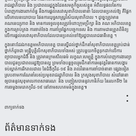
រាជរដ្ឋាភិបាល និង ប្រជាពលរដ្ឋក្នុងដែនសមត្ថកិច្ចរបស់​ខ្លួន អំពីលទ្ធផល​នៃការ​
បំពេញការងារពាក់ព័ន្ធ នឹងការផ្តល់សេវាសុខាភិបាលនានា ដែលបានប្រគល់ឱ្យ គឺផ្អែក
លើគោលនយោបាយ ផែនការ​យុទ្ធ​សាស្ត្រ​វិ​ស័យសុខាភិបាល ។ ដូច្នេះត្រូវមាន
គណនេយ្យភាព និង មានការទទួលខុសត្រូវចំពោះក្រុមប្រឹក្សា និង គណៈអភិបាល​ខេត្ត
ក្នុងការគ្រប់គ្រង ការចាត់ចែង ការគាំទ្រផ្នែកបច្ចេកទេស និង ការតាមដានត្រួតពិនិត្យ
លើការផ្តល់សេវាសុខា​ភិបាលដែល​បាន​ប្រគល់ទៅឱ្យរដ្ឋបាលរាជធានីខេត្ត ។
ក្នុងនោះដែរឯកឧត្តមអភិបាលខេត្ត បានស្នើដល់ថ្នាក់ដឹកនាំសុខាភិបាលខេត្តគ្រប់ជាន់
ថ្នាក់ក៏ដូចជា មន្ត្រីបុគ្គិលិកសុខាភិបាល​ទាំងអស់ ត្រូវបន្តយកចិត្តទុកដាក់លើការ
ព្យាបាលអ្នកជំងឺ និង ត្រូវមានក្រមសីលធម៌ លក្ខណ:សម្បត្តិ ក្នុងការបំពេញការងារ​ព្យា​
បាលជូនប្រជាពលរដ្ឋឱ្យបានល្អ ព្រមទាំងបន្តចូលរួមដឹកនាំការអនុវត្តវិធានការបង្ការ
ទប់ស្កាត់ការរីករាលដាល នៃជំងឺ​កូវីដ​-១៩ និង រាល់វិធានការចាំបាច់នានា ផ្សេងទៀត
ស្របតាមការណែនាំរបស់ប្រមុខរាជរដ្ឋាភិបាល និង ក្រសួងសុខាភិបាល សំដៅ​ធានា
ឲ្យបាននូវសុខុមាលភាពសាធារណៈ និង បញ្ជៀសបាននូវហានិភ័យ នៃរលកទី២ នៃ
ការចម្លងមេរោគ​កូវីដ-១៩ ​នៅ​តាម​សហគមន៍ក្នុងខេត្ត៕
ពាក្យទាក់ទង
ព័ត៌មាន​ទាក់​ទង