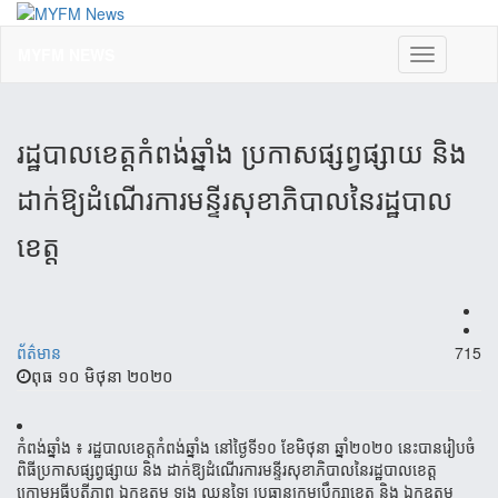
MYFM NEWS
Toggle
navigation
រដ្ឋបាលខេត្តកំពង់ឆ្នាំង ប្រកាស​ផ្សព្វផ្សាយ និង​
ដាក់​ឱ្យ​ដំណើរ​ការ​មន្ទីរ​សុខា​ភិបាល​នៃ​រដ្ឋបាល
ខេត្ត
ព័ត៌មាន
715
ពុធ ១០ មិថុនា ២០២០
កំពង់ឆ្នាំង ៖ រដ្ឋបាលខេត្តកំពង់ឆ្នាំង នៅថ្ងៃទី១០ ខែមិថុនា ឆ្នាំ២០២០ នេះបានរៀបចំ
ពិធីប្រកាសផ្សព្វផ្សាយ និង ដាក់ឱ្យ​ដំណើរ​ការមន្ទីរ​សុខាភិបាលនៃរដ្ឋបាលខេត្ត
ក្រោមអធីបតីភាព ឯកឧត្តម ឡុង ឈុនឡៃ ប្រធានក្រុមប្រឹក្សាខេត្ត និង ឯកឧត្តម