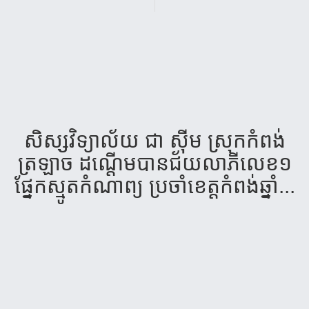
សិស្សវិទ្យាល័យ ជា ស៊ីម ស្រុកកំពង់
ត្រឡាច ដណ្តើមបានជ័យលាភីលេខ១
ផ្នែកស្មូតកំណាព្យ ប្រចាំខេត្តកំពង់ឆ្នាំ...