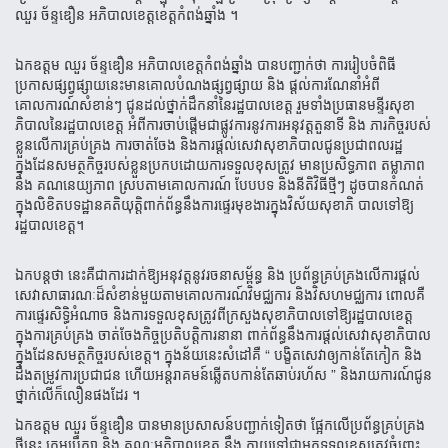
ឈួរ ច័ន្ទ​ឌឿន អភិបាលខេត្តខេត្តកំពង់ឆ្នាំង ។
ឯកឧត្តម ឈួរ ច័ន្ទឌឿន អភិបាលខេត្តកំពង់ឆ្នាំង បានបញ្ជាក់ថា ការរៀបចំពិធី
ប្រកាសផ្សព្វផ្សាយ​នេះមានគោល​បំណង​ផ្សព្វ​ផ្សាយ​ និង ផ្តល់ការណែនាំអំពី
គោលការណ៍សំខាន់ៗ ជូនដល់ថ្នាក់ដឹកនាំនៃរដ្ឋបាលខេត្ត រួមទាំងប្រធានមន្ទីរសុខា​
ភិបាល​នៃ​រដ្ឋ​បាល​ខេត្ត អំពីការចាប់ផ្តើមជាផ្លូវការនូវការអនុវត្តតួនាទី និង ភារកិច្ចរបស់
ខ្លួនលើការគ្រប់គ្រង ការចាត់ចែង និងការ​ផ្តល់​សេវា​​សុខាភិបាលជូនប្រជាពលរដ្ឋ
ក្នុងដែនសមត្ថកិច្ចរបស់ខ្លួនប្រកបដោយការទទួលខុសត្រូវ មានប្រសិទ្ធភាព តម្លាភាព
និង គណនេយ្យភាព ស្របតាមគោលការណ៍ បែបបទ និងនីតិវិធីថ្មីៗ ដូចបានកំណត់
ក្នុងលិខិតបទដ្ឋានគតិយុត្តិពាក់ព័ន្ធនឹង​ការ​ផ្ទេរ​មុខងារក្នុងវិស័យសុខាភិ បាលទៅឱ្យ
រដ្ឋបាលខេត្ត។
ឯកបន្តថា នេះគឺជាការដាក់ឱ្យអនុវត្តនូវរចនាសម្ព័ន្ធ និង ប្រព័ន្ធគ្រប់គ្រងលើការផ្តល់​
សេវាសាធារណៈ​ដ៏សំខាន់​មួយ​តាម​គោល​ការណ៍​វិមជ្ឈការ និងវិសហមជ្ឈការ ពោលគឺ
ការផ្ទេរសិទ្ធិអំណាច និងការទទួលខុសត្រូវពីក្រសួងសុខាភិបាលទៅ​ឱ្យរដ្ឋបាល​ខេត្ត
ក្នុងការគ្រប់គ្រង ចាត់ចែងកិច្ចប្រតិបត្តិការនានា ពាក់ព័ន្ធនឹងការផ្តល់សេវាសុខាភិបាល
ក្នុងដែនសមត្ថកិច្ចរបស់ខេត្ត។ ក្នុង​ន័យ​នេះសំដៅគឺ “ បង្ខិតសេវាឲ្យកាន់តែកៀក និង
ដឹងតម្រូវការប្រជាជន ហើយអន្តរាគមន៍ឆ្លើតបកាន់តែឆាប់រហ័ស ” និងរាយ​ការណ៍​ជូន
ថ្នាក់លើក៏លឿនផងដែរ ។
ឯកឧត្តម ឈួរ ច័ន្ទឌឿន បានមានប្រសាសន៍បញ្ជាក់ទៀតថា ផ្អែកលើប្រព័ន្ធគ្រប់គ្រង
ថ្មីនេះ ក្រុមប្រឹក្សា និង គណៈអភិបាល​ខេត្ត នឹង ក្លាយទៅជាអ្នកទទួលខុសត្រូវចំពោះ