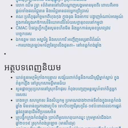
‎​លោក ឈឹម វុទ្ធា ៖ព័ត៌មាននៅលើបណ្តាញសង្គមមានមុខពីរ ពោលគឺអាច
ផ្តល់ទាំងផលវិជ្ជមាន និងអវិជ្ជមានដល់អ្នកប្រើប្រាស់
គណៈប្រតិភូធុរកិច្ចមកពីហុងកុង ក្វាងទុង និងម៉ាកាវ បង្ហាញចំណាប់អារម្មណ៍
ក្នុងការស្វែងរកឱកាសវិនិយោគលើវិស័យសក្តានុពលនៅកម្ពុជា
CMAC បិទវគ្គហ្វឹកហ្វឺនសុនខហិតមីន និងអ្នកកាន់សុនខស្រាវជ្រាវ
បច្ចេកទេស
ឯកឧត្តម ទេព អស្នារិទ្ធ និងសហការី អញ្ជើញទស្សនាពិព័រណ៍
«ការយាងត្រឡប់មកវិញនៃព្រលឹងដូនតា» នៅខេត្តកំពង់ឆ្នាំង
អត្ថបទពេញនិយម
ឃាត់​ខ្លួន​មេភូមិ​ក្រាំង​កន្រ្ទោល សង្ស័យ​ពាក់ព័ន្ធ​នឹ​ង​​ករណី​ស្រ្តីម្នាក់​ស្លាប់ ​ក្នុង​
ពំនូក​ភ្លើង​ នៅស្រុក​សាម​គ្គីមាន​ជ័យ
សួន​​ផ្កា​ច​ម្រុះ​​ប្រភេទ​​នៅ​​ស្រុក​​​ទឹក​​ផុស​​ កំពុង​​បញ្ចេញ​​​មន្តស្នេហ៍​​​​ទាក់​​​ចិត្ត​​អ្នក
ទេស​​ចរ​
រោងចក្រ ​សហគ្រាស​ និងសិប្បកម្ម ប្រមាណ​​​ជាង​​២ពាន់​​ទីតាំង​​ក្នុង​​ខេត្តកំពង់​
ឆ្នាំង​ មិន​ទាន់ព្យួរការងារ​ឬបិទ ទោះបីបញ្ហាវីរុសកូវីដ-១៩ប៉ះពាល់ដល់ការ​ផ្គត់​
ផ្គង់​វត្ថុ​ធាតុ​​ដើម​​ពី​​ប្រទេស​ចិន​
គ្រូបង្វឹកក្រុងកំពង់ឆ្នាំង ប្រាប់ពីមូលហេតុយកឈ្នះ ក្រុមម្ចាស់ជើងឯក
ឆ្នាំ២០១៩ ស្រុកកំពង់ត្រឡាច (មានវីដេអូ)