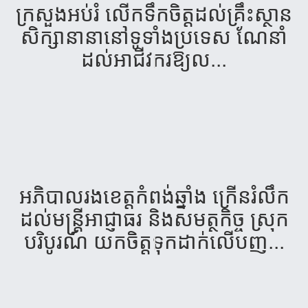
ក្រសួង​អប់រំ​ លើក​ទឹក​ចិត្ដដ​ល់​គ្រឹះ​ស្ថាន​
សិក្សា​នានា​នៅ​ទូ​ទាំង​ប្រទេស​ ណែ​នាំ​
ដល់​អាជីវ​ករ​ឱ្យ​ល...
អភិបាលរងខេត្តកំពង់ឆ្នាំង ក្រើនរំលឹក
ដល់មន្ត្រីអាជ្ញាធរ និងសមត្ថកិច្ច ស្រុក
បរិបូរណ៍ យកចិត្តទុកដាក់លើបញ...