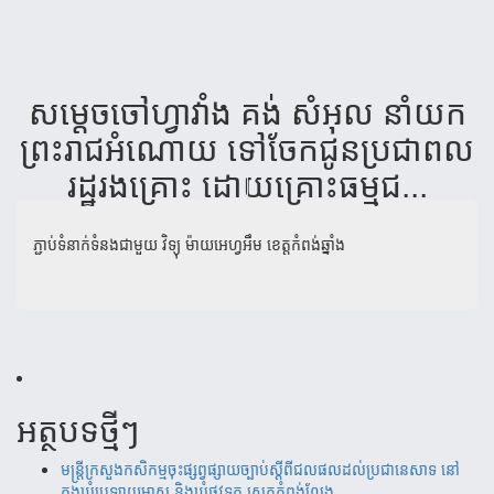
សម្តេច​ចៅ​ហ្វា​វាំង គង់ សំ​អុល នាំ​យក​
ព្រះរាជ​អំណោយ ទៅ​ចែក​ជូន​ប្រជា​ពល​
រដ្ឋរង​គ្រោះ ដោយ​គ្រោះ​ធម្មជ...
ភ្ជាប់ទំនាក់ទំនងជាមួយ
វិទ្យុ ម៉ាយអេហ្វអឹម ខេត្តកំពង់ឆ្នាំង
អត្ថបទថ្មីៗ
មន្ត្រីក្រសួងកសិកម្មចុះផ្សព្វផ្សាយច្បាប់ស្តីពីជលផលដល់ប្រជានេសាទ នៅ
ក្នុងឃុំប្រឡាយមាស និងឃុំផ្លូវទូក ស្រុកកំពង់លែង