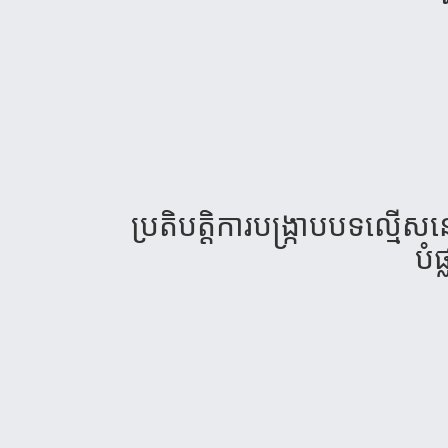
ប្រតិ​​បត្តិកា​រ​បង្រ្កាប​បទល្មើស
បំ