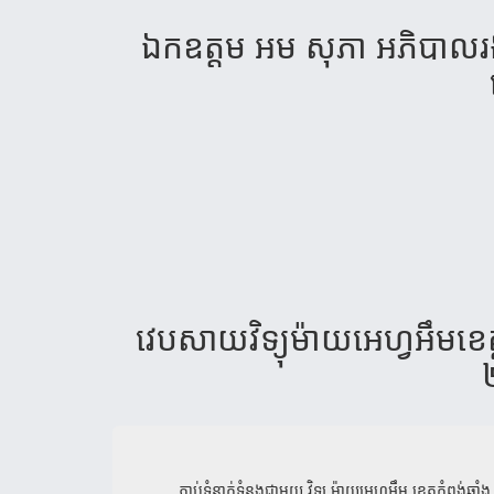
ឯក​ឧត្តម​ អម​ សុ​ភា​ អ​ភិ​បាល​រង​ខ
វេបសាយវិទ្យុម៉ាយអេហ្វអឹមខេត្ត
ភ្ជាប់ទំនាក់ទំនងជាមួយ
វិទ្យុ ម៉ាយអេហ្វអឹម ខេត្តកំពង់ឆ្នាំង