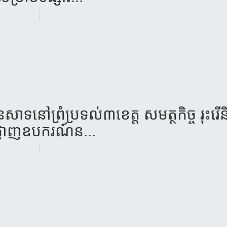
​នេសាទ​​នៅព្រំ​ប្រទល់​៣​ខេត្ត សម​ត្ថកិច្ច​ រុះរើ
ផ្លាញ​ឧបករណ៍​ន...