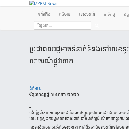
ទំព័រដើម
ព័ត៌មាន
ទេសចរណ៍
កសិកម្ម
អត្
ប្រជា​ពល​រដ្ឋអាច​ទំនាក់​​ទំនង​​ទៅ​លេខ​ទូរ
ចរាចរណ៍​ផ្លូវ​គោក​
ព័ត៌មាន
ព្រហស្បត្តិ៍ ៧ ឧសភា ២០២០
ដើម្បីផ្តល់ភាពងាយស្រួលដល់ដល់បងប្អូនប្រជាពលរដ្ឋ ដែលមានចម្ងល់អំពី
នោះ អគ្គស្នងការដ្ឋាននគរបាលជាតិ បានដាក់ឲ្យដំណើរ​ការជា​ផ្លូវកា
ការទូរស័ព្ទសាកសួរអំពីចម្ងល់នានា ពាក់ព័ន្ធច្បាប់ចរាចរណ៍ទៅលេខ ១១៧ 