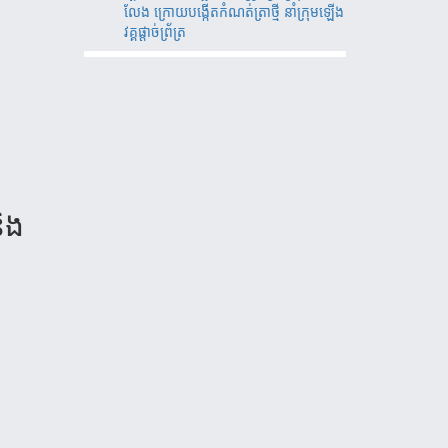
លែង ក្រោយបង្កើតកំណត់ត្រាថ្មី នាំក្រុមឡើង
វគ្គផ្តាច់ព័្រត្រ
និង