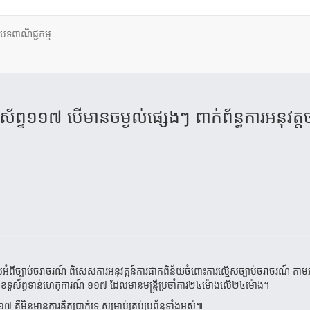
ថបទពាណិជ្ជកម្ម
ស័ព្ទ​​១១៧​ បើមាន​ចម្ងល់​ផ្សេងៗ​ ពាក់ព័ន្ធការ​អនុវត្តច
ច្បាប់ចរាចរណ៍ ពិសេស​ការអនុវត្តន៍​ការផាក​ពិន័យ​​ចំពោះ​ការល្មើសច្បាប់ចរាចរណ៍ តាមអនុក
រ​លេខ​ទូស័ព្ទទាន់ហេតុការណ៍ ១១៧ ដែលមានមន្ត្រីប្រចាំការ២៤ម៉ោងលើ២៤ម៉ោង។
គឺមិនមានការគិតប្រាក់ទេ សម្រាប់គ្រប់​ប្រព័ន្ធ​ទាំង​អស់​៕