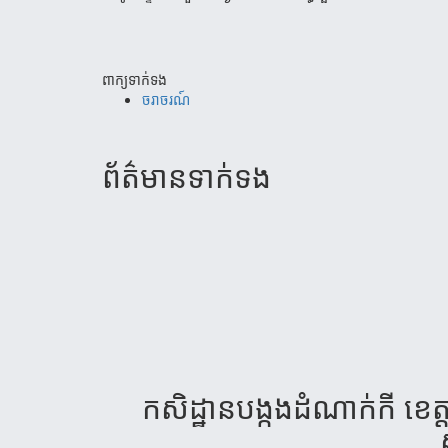
ពាក្យទាក់ទង
ចរាចរណ៍
ព័ត៌មាន​ទាក់​ទង
កសិដ្ឋាន​បង្កង​ដំណា​ក់​កី ខេត្តកំ