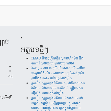
្បាប់
អត្ថបទថ្មីៗ
CMAC បិទវគ្គហ្វឹកហ្វឺនសុនខហិតមីន និង
អ្នកកាន់សុនខស្រាវជ្រាវបច្ចេកទេស
ឯកឧត្តម ទេព អស្នារិទ្ធ និងសហការី អញ្ជើញ
ទស្សនាពិព័រណ៍ «ការយាងត្រឡប់មកវិញនៃ
796
ព្រលឹងដូនតា» នៅខេត្តកំពង់ឆ្នាំង
អ្នកនាំពាក្យក្រសួងព័ត៌មានតម្រង់ទិសការងារ
ព័ត៌មាន និងសាធារណមតិដល់មន្រ្តីរាជការ
មន្ទីរព័ត៌មានខេត្តកំពង់ឆ្នាំង
្រឹត្យថ្មី
អ្នកនាំពាក្យក្រសួងព័ត៌មាន និងអភិបាលរង
ខេត្តកំពង់ឆ្នាំង អញ្ជើញទស្សនាសួនសុវត្តិ
ភាពចរាចរណ៍ផ្លូវគោក ស្ថិតក្នុងវិទ្យាល័យ