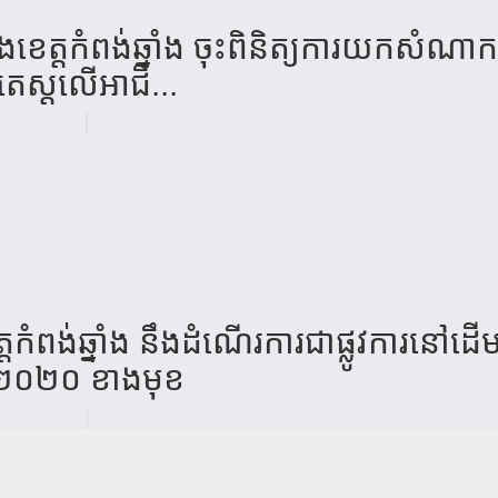
េត្ត​កំ​ពង់​ឆ្នាំង​ ចុះ​ពិ​និត្យ​ការ​យក​សំ​ណាក​ធ្
តេស្ត​លើ​អា​ជី...
កំពង់ឆ្នាំង នឹងដំណើរការ​ជាផ្លូវការនៅដើមឆ្ន
២០២០ ខាងមុខ