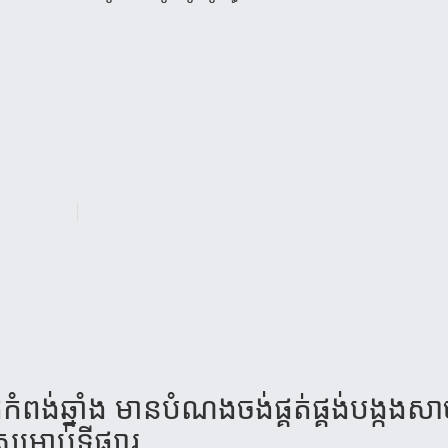
​ពង់​ឆ្នាំង មាន​បំណងចង់​​​ផ្គត់​ផ្គង់​​បង្កង​សាច់
សម្រាប់​​ទីផ្សារ...