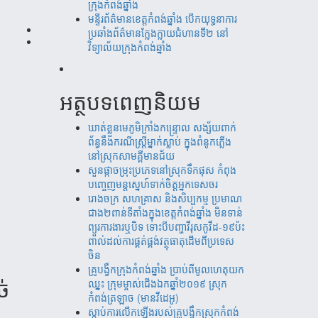
ក្រុងកំពង់ឆ្នាំង
មន្ទីរព័ត៌មានខេត្តកំពង់ឆ្នាំង បើកយុទ្ធនាការ
ប្រឆាំងព័ត៌មានក្លែងក្លាយជំហានទី២ នៅ
វិទ្យាល័យក្រុងកំពង់ឆ្នាំង
អត្ថបទពេញនិយម
ឃាត់​ខ្លួន​មេភូមិ​ក្រាំង​កន្រ្ទោល សង្ស័យ​ពាក់
ព័ន្ធ​នឹ​ង​​ករណី​ស្រ្តីម្នាក់​ស្លាប់ ​ក្នុង​ពំនូក​ភ្លើង​
នៅស្រុក​សាម​គ្គីមាន​ជ័យ
សួន​​ផ្កា​ច​ម្រុះ​​ប្រភេទ​​នៅ​​ស្រុក​​​ទឹក​​ផុស​​ កំពុង​​
បញ្ចេញ​​​មន្តស្នេហ៍​​​​ទាក់​​​ចិត្ត​​អ្នកទេស​​ចរ​
រោងចក្រ ​សហគ្រាស​ និងសិប្បកម្ម ប្រមាណ​​​
ជាង​​២ពាន់​​ទីតាំង​​ក្នុង​​ខេត្តកំពង់​ឆ្នាំង​ មិន​ទាន់
ព្យួរការងារ​ឬបិទ ទោះបីបញ្ហាវីរុសកូវីដ-១៩ប៉ះ
ពាល់ដល់ការ​ផ្គត់​ផ្គង់​វត្ថុ​ធាតុ​​ដើម​​ពី​​ប្រទេស​
ចិន​
គ្រូបង្វឹកក្រុងកំពង់ឆ្នាំង ប្រាប់ពីមូលហេតុយក
ឈ្នះ ក្រុមម្ចាស់ជើងឯកឆ្នាំ២០១៩ ស្រុក
​​
កំពង់ត្រឡាច (មានវីដេអូ)
ស្តាប់ការលើកឡើងរបស់គ្រូបង្វឹកស្រុកកំពង់