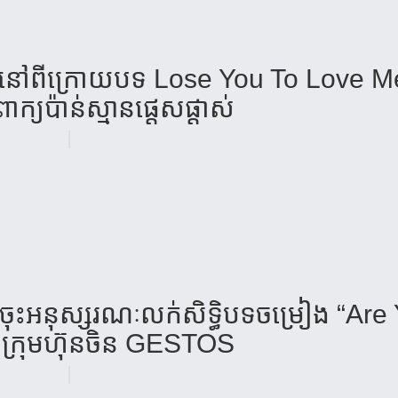
យនៅពីក្រោយបទ Lose You To Love M
្យប៉ាន់ស្មានផ្តេសផ្តាស់
រា ចុះអនុស្សរណៈលក់សិទ្ធិបទចម្រៀង “Are
ក្រុមហ៊ុនចិន GESTOS