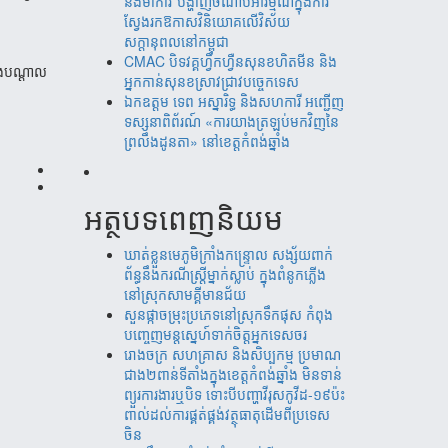
និងម៉ាកាវ បង្ហាញចំណាប់អារម្មណ៍ក្នុងការ
ស្វែងរកឱកាសវិនិយោគលើវិស័យ
សក្តានុពលនៅកម្ពុជា
CMAC បិទវគ្គហ្វឹកហ្វឺនសុនខហិតមីន និង
ិងបណ្ដាល
អ្នកកាន់សុនខស្រាវជ្រាវបច្ចេកទេស
ឯកឧត្តម ទេព អស្នារិទ្ធ និងសហការី អញ្ជើញ
ទស្សនាពិព័រណ៍ «ការយាងត្រឡប់មកវិញនៃ
ព្រលឹងដូនតា» នៅខេត្តកំពង់ឆ្នាំង
អត្ថបទពេញនិយម
ឃាត់​ខ្លួន​មេភូមិ​ក្រាំង​កន្រ្ទោល សង្ស័យ​ពាក់
ព័ន្ធ​នឹ​ង​​ករណី​ស្រ្តីម្នាក់​ស្លាប់ ​ក្នុង​ពំនូក​ភ្លើង​
នៅស្រុក​សាម​គ្គីមាន​ជ័យ
សួន​​ផ្កា​ច​ម្រុះ​​ប្រភេទ​​នៅ​​ស្រុក​​​ទឹក​​ផុស​​ កំពុង​​
បញ្ចេញ​​​មន្តស្នេហ៍​​​​ទាក់​​​ចិត្ត​​អ្នកទេស​​ចរ​
រោងចក្រ ​សហគ្រាស​ និងសិប្បកម្ម ប្រមាណ​​​
ជាង​​២ពាន់​​ទីតាំង​​ក្នុង​​ខេត្តកំពង់​ឆ្នាំង​ មិន​ទាន់
ព្យួរការងារ​ឬបិទ ទោះបីបញ្ហាវីរុសកូវីដ-១៩ប៉ះ
ពាល់ដល់ការ​ផ្គត់​ផ្គង់​វត្ថុ​ធាតុ​​ដើម​​ពី​​ប្រទេស​
ចិន​