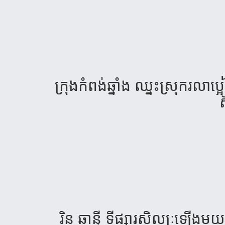
ក្រុង​កំពង់​ឆ្នាំង ឈ្នះស្រុករលា​ប
ស
រិន ឆាន្នី ទីផ្សារ​សិល្បៈ​ឡ