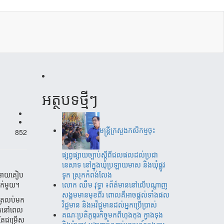
អត្ថបទថ្មីៗ
មន្ត្រីក្រសួងកសិកម្មចុះ
852
ផ្សព្វផ្សាយច្បាប់ស្តីពីជលផលដល់ប្រជា
នេសាទ នៅក្នុងឃុំប្រឡាយមាស និងឃុំផ្លូវ
ដាលអោយគៀប
ទូក ស្រុកកំពង់លែង
្រក់មួយ។
‎​លោក ឈឹម វុទ្ធា ៖ព័ត៌មាននៅលើបណ្តាញ
សង្គមមានមុខពីរ ពោលគឺអាចផ្តល់ទាំងផល
លត្រលប់មក
វិជ្ជមាន និងអវិជ្ជមានដល់អ្នកប្រើប្រាស់
តុនៅ​ពេល
គណៈប្រតិភូធុរកិច្ចមកពីហុងកុង ក្វាងទុង
នតែជម្រើស