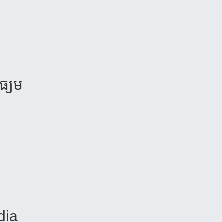
ធ្យម​
odia