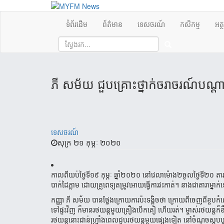
ទំព័រដើម
ព័ត៌មាន
ទេសចរណ៍
កសិកម្ម
អត្
ភី​ សម័យ​ ជួប​គ្រោះ​ថ្នាក់​ចរាចរ​ណ៍​បណ្តា
ទេសចរណ៍
សុក្រ ២១ កុម្ភៈ ២០២០
កាលពីយប់ថ្ងៃទី១៩ កុម្ភៈ ឆ្នាំ២០២០ នៅវេលាម៉ោង២ចូលថ្ងៃទី២០ តា
បាក់ដៃភ្លាម ដោយគ្រូពេទ្យតម្រូវអោយធ្វើការវះកាត់។ នាង​ជា​តារា​ម្ន
កញ្ញា ភី សម័យ បានថ្លែងក្រោយការប៉ះទង្គិចថា ក្រោយពីចេញពីខួបក
ទៅផ្ទះវិញ ក៏មានរថយន្តមួយគ្រឿងបើកគៀ ហើយរត់។ ម្ចាស់​រថយន្តក៏
រថយន្តនោះ​ជាន់ហ្វ្រាំង​ពេលជួប​រថយន្តមួយផ្សេងទៀត នៅចំណុចស្