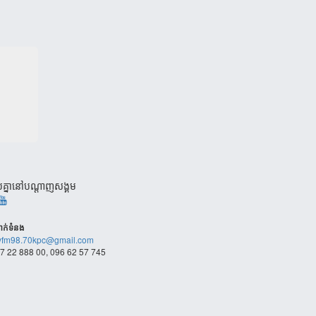
បគ្នានៅបណ្តាញសង្គម
ាក់​ទំនង
fm98.70kpc@gmail.com
7 22 888 00, 096 62 57 745