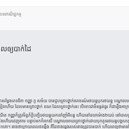
ថបទពាណិជ្ជកម្ម
ល​ឲ្យ​បាក់​ដៃ​
រាសម្ដែងភេទទី៣ កញ្ញា ភូ សម័យ បាន​ជួប​គ្រោះ​ថ្នាក់​ចរាចរណ៍រថយន្តបុករថយន្ត បណ្
ាក់​ទៀត​ហើយ ដែលមានគ្រោះថ្នាក់ ខណៈដែលគ្រោះថ្នាក់នេះ បើទោះជាមិនធ្ងន់ធ្ងរ ក៏ជារឿងអាក
ំណើត កញ្ញាក៏ត្រូវមិត្តភ័ក្ដិបញ្ជិះរថយន្តយកទៅញាំអីបន្ត ហើយនៅវេលាម៉ោង២យប់ នៅពេ
​ខឹង​ហើយ​ដេញតាម បន្ទាប់មកក៏អកសឺ បណ្ដាល​អោយគ្រោះថ្នាក់​ដោយបុកគូទរថយន្ត​បង្កហេ
ដុបបូកគោ។ នាងថាក្រោយពេលថតឆ្អឹង គឺដៃខាងធ្វេងរបស់នាងត្រូវបានបាក់ ហើយពេទ្យថាមា