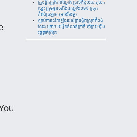
គ្រូបង្វឹកក្រុងកំពង់ឆ្នាំង ប្រាប់ពីមូលហេតុយក
ឈ្នះ ក្រុមម្ចាស់ជើងឯកឆ្នាំ២០១៩ ស្រុក
កំពង់ត្រឡាច (មានវីដេអូ)
ស្តាប់ការលើកឡើងរបស់គ្រូបង្វឹកស្រុកកំពង់
e
លែង ក្រោយបង្កើតកំណត់ត្រាថ្មី នាំក្រុមឡើង
វគ្គផ្តាច់ព័្រត្រ
 You