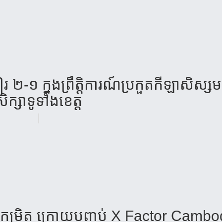
្អៀរ ២-១ ក្នុងព្រឹត្តិការណ៍​ប្រកួតកីឡាសិស្សម
ិក្សាទូទាំងខេត្ត
ើងមួយកម្រិត ក្រោយបញ្ចប់ X Factor Camb