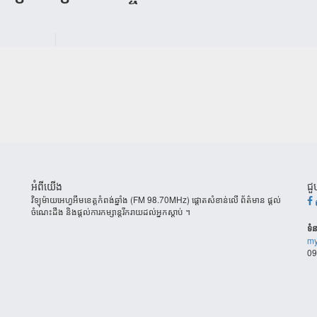
អំពីយើង
ជួ
វិទ្យុម៉ាយអេហ្វអឹមខេត្តកំពង់ឆ្នាំង (FM 98.70MHz) ផ្តោតសំខាន់លើ ព័ត៌មាន ផ្តល់
ចំណេះដឹង និងផ្តល់ការកម្សាន្តរីករាយដល់អ្នកស្តាប់ ។
ទំន
my
09