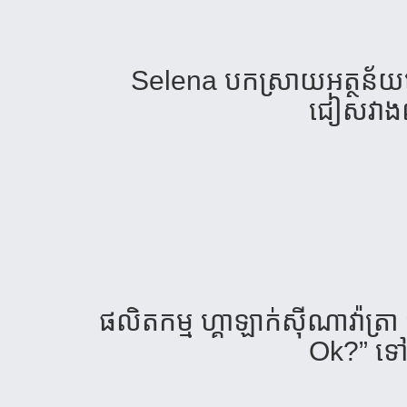
Selena បកស្រាយអត្ថន័
ជៀសវាងពាក
ផលិតកម្ម ហ្គាឡាក់ស៊ីណាវ៉ាត្
Ok?” ទៅ