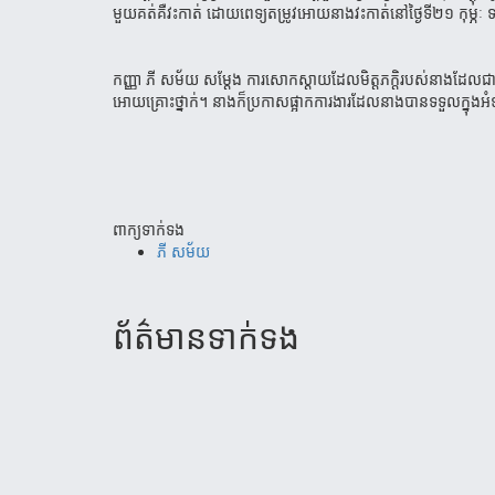
មួយគត់គឺវះកាត់ ដោយពេទ្យតម្រូវអោយនាងវះកាត់នៅថ្ងៃទី២១ កុម្ភៈ ទាំង​ម
កញ្ញា ភី សម័យ សម្ដែង ការសោកស្ដាយដែលមិត្តភក្តិរបស់នាងដែលជា
អោយគ្រោះថ្នាក់។ នាងក៏ប្រកាសផ្អាកការងារដែល​នាងបានទទួល​ក្នុងអ
ពាក្យទាក់ទង
ភី​ សម័យ
ព័ត៌មាន​ទាក់​ទង