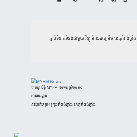
ភ្ជាប់ទំនាក់ទំនងជាមួយ
វិទ្យុ ម៉ាយអេហ្វអឹម ខេត្តកំពង់ឆ្នាំង
​© រក្សា​សិទ្ធិ​ MYFM News ឆ្នាំ​២០២០
អាសយដ្ឋាន
សង្កាត់ខ្សាម ក្រុងកំពង់ឆ្នាំង ខេត្តកំពង់ឆ្នាំង