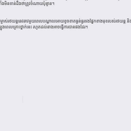
ិន​ទាន់​ដឹងថា​ត្រូវ​ចំណាយ​ប៉ុន្មាន។
ម្ចាស់រថយន្តឆេវឆាវមួយពេលបណ្ដាលអោយខូចខាត​ធ្ងន់ធ្ងរទងផ្នែកខាងមុខ​របស់រថយន្ត ន
ំឡុង​ពេលគ្រោះ​ថ្នាក់នេះ រហូតដល់នាងអាចធ្វើការបានផងដែរ។