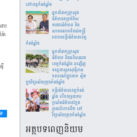
នៅខេត្តកំពង់ឆ្នាំង
អ្នកនាំពាក្យក្រសួង
ព័ត៌មានតម្រង់ទិស
ការងារព័ត៌មាន និង
្ធនោះ
សាធារណមតិដល់មន្រ្តី
ម៉ា
រាជការមន្ទីរព័ត៌មានខេត្ត
កំពង់ឆ្នាំង
អ្នកនាំពាក្យក្រសួង
ព័ត៌មាន និងអភិបាលរង
ខេត្តកំពង់ឆ្នាំង អញ្ជើញ
វើ
ទស្សនាសួនសុវត្តិភាព
ចរាចរណ៍ផ្លូវគោក ស្ថិត
ក្នុងវិទ្យាល័យក្រុងកំពង់ឆ្នាំង
មន្ទីរព័ត៌មានខេត្តកំពង់
ឆ្នាំង បើកយុទ្ធនាការ
ប្រឆាំងព័ត៌មានក្លែង
ក្លាយជំហានទី២ នៅ
វិទ្យាល័យក្រុងកំពង់ឆ្នាំង
អត្ថបទពេញនិយម