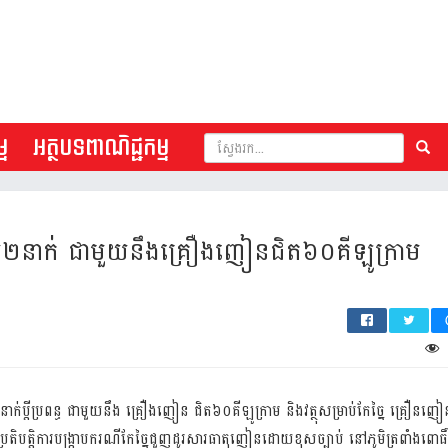
ម
អត្ថបទពាណិជ្ជកម្ម
ស​២​នាក់​ ជាមួយ​នឹង​គ្រឿង​ញៀន​ជិត៦០គីឡូក្រាម
ក់ប្តីប្រពន្ធ ជាមួយនឹង គ្រឿងញៀន ជិត៦០គីឡូក្រាម និងវត្ថុ​សម្រាប់​កែច្នៃ គ្រឿនញៀ
្រតិបត្តិការបង្ក្រាបករណីកែច្នៃជួញដូរសារធាតុញៀន​ដោយ​ខុសច្បាប់ នៅភូមិត្រពាំងពោធិ៍