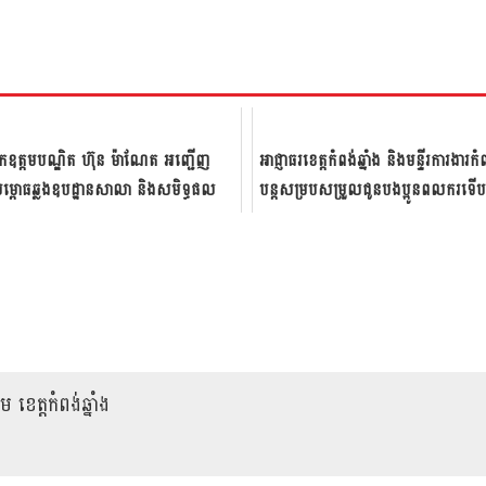
​ឧត្តម​បណ្ឌិត​ ហ៊ុន​ ម៉ាណែត​ អញ្ជើញ​
អាជ្ញា​ធរ​ខេត្ត​កំ​ពង់​ឆ្នាំង​ និង​មន្ទីរ​ការងារ​កំព
្ពោធ​ឆ្លង​ឧបដ្ឋាន​សាលា​ និង​សមិទ្ធ​ផល​
បន្ត​សម្រប​សម្រួល​ជូន​បង​ប្អូន​ពលករ​ទើប​
នា​ ក្នុង​វត្ត​សុវ​ណ...
វិល​ត...
ម ខេត្តកំពង់ឆ្នាំង