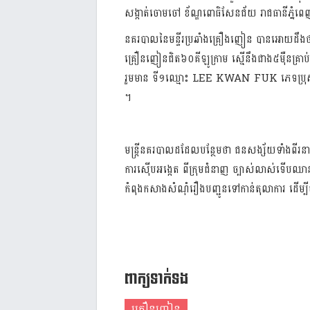
សង្កាត់ចោមចៅ ខ័ណ្ឌពោធិសែនជ័យ រាជធានីភ្នំ
នគរបាលនៃមន្ទីរប្រឆាំងគ្រឿងញៀន បានអោយដឹងថា ប្
គ្រឿនញៀនជិត៦០គីឡូក្រាម ស្មើនឹងជាង៥ម៉ឺនគ្រាប់និង
រួមមាន ទី១ឈ្មោះ LEE KWAN FUK ភេទប្រុស 
។
មន្ត្រីនគរបាលដដែលបន្ថែមថា ជនសង្ស័យទាំងពីរនា
ការស៊ើបអង្កេត ពីក្រុមជំនាញ ច្បាស់លាស់ទើបឈានទៅ ឃ
កំពុងកសាងសំណុំរឿងបញ្ជូនទៅកាន់តុលាការ ដើម្បីចា
ពាក្យទាក់ទង
គ្រឿនញៀន