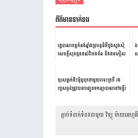
ព័ត៌មាន​ទាក់​ទង
រដ្ឋបាល​ខេត្ត​កំពង់​ឆ្នាំង​ប្រារព្ធ​ពិធី​បួង​សួង​សុំ​
ឯក
សេច​ក្តី​សុខ​ជូន​ដល់​វិរ​កងទ័ព​ និង​ជន​ភៀស​
សម
សឹក​...
នា
បុរស​ម្នាក់​ជិះ​ម៉ូ​តូ​បុក​ជា​មួយ​រទេះ​ក្រ​បី​ រង​
របួស​ធ្ងន់​ត្រូវ​បាន​បញ្ជូន​មក​ព្យា​បាល​នៅ​មន្ទីរ​
...
ភ្ជាប់ទំនាក់ទំនងជាមួយ
វិទ្យុ ម៉ាយអេហ្វអឹ