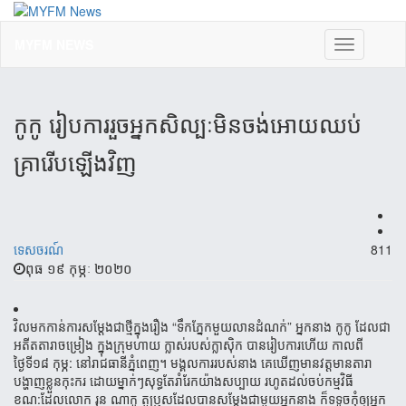
MYFM NEWS
Toggle
navigation
កូកូ រៀបការរួចអ្នកសិល្បៈមិនចង់អោយឈប់
គ្រារើបឡើងវិញ
ទេសចរណ៍
811
ពុធ ១៩ កុម្ភៈ ២០២០
វិលមកកាន់ការសម្ដែងជាថ្មីក្នុងរឿង “ទឹកភ្នែកមួយលានដំណក់” អ្នកនាង កូកូ ដែលជា
អតីតតារាចម្រៀង ក្នុងក្រុមហាយ ក្លាស់​របស់​ក្លាស៊ិក បានរៀបការហើយ កាលពី
ថ្ងៃទី១៨ កុម្ភ: នៅរាជធានីភ្នំពេញ។ មង្គលការរបស់នាង គេឃើញ​មាន​វត្តមាន​តារា​
បង្ហាញ​​ខ្លួន​កុះករ ដោយម្នាក់ៗសុទ្ធតែរាំរែកយ៉ាងសប្បាយ រហូតដល់ចប់កម្មវិធី
ខណ:ដែលលោក រុន ណាកូ តួ​ប្រុស​ដែល​បាន​សម្ដែង​ជា​មួយ​អ្នកនាង ក៏ទទូចកុំឲ្យអ្នក