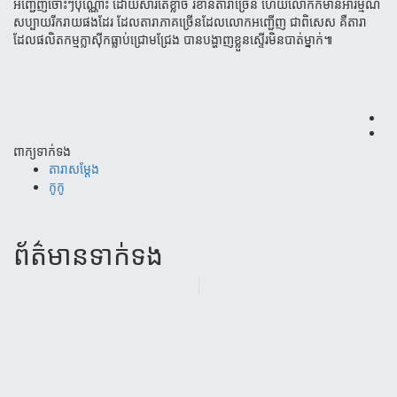
អញ្ជើញចោះៗប៉ុណ្ណោះ ដោយសារតែខ្លាច រំ​ខាន​តារាច្រើន ហើយលោកក៏មានអារម្មណ៍
សប្បាយរីករាយផងដែរ ដែលតារាភាគច្រើនដែលលោកអញ្ជើញ ជាពិសេស គឺតា​រា​
ដែលផលិតកម្មក្លាស៊ីកធ្លាប់ជ្រោមជ្រែង បានបង្ហាញខ្លួនស្ទើរមិនបាត់ម្នាក់៕
ពាក្យទាក់ទង
តារាសម្តែង
កូកូ
ព័ត៌មាន​ទាក់​ទង