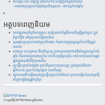
ឯកឧត្តម ទេព អស្នារិទ្ធ និងសហការី អញ្ជើញទស្សនាពិព័រណ៍
«ការយាងត្រឡប់មកវិញនៃព្រលឹងដូនតា» នៅខេត្តកំពង់ឆ្នាំង
អត្ថបទពេញនិយម
ឃាត់​ខ្លួន​មេភូមិ​ក្រាំង​កន្រ្ទោល សង្ស័យ​ពាក់ព័ន្ធ​នឹ​ង​​ករណី​ស្រ្តីម្នាក់​ស្លាប់ ​ក្នុង​
ពំនូក​ភ្លើង​ នៅស្រុក​សាម​គ្គីមាន​ជ័យ
សួន​​ផ្កា​ច​ម្រុះ​​ប្រភេទ​​នៅ​​ស្រុក​​​ទឹក​​ផុស​​ កំពុង​​បញ្ចេញ​​​មន្តស្នេហ៍​​​​ទាក់​​​ចិត្ត​​អ្នក
ទេស​​ចរ​
រោងចក្រ ​សហគ្រាស​ និងសិប្បកម្ម ប្រមាណ​​​ជាង​​២ពាន់​​ទីតាំង​​ក្នុង​​ខេត្តកំពង់​
ឆ្នាំង​ មិន​ទាន់ព្យួរការងារ​ឬបិទ ទោះបីបញ្ហាវីរុសកូវីដ-១៩ប៉ះពាល់ដល់ការ​ផ្គត់​
ផ្គង់​វត្ថុ​ធាតុ​​ដើម​​ពី​​ប្រទេស​ចិន​
គ្រូបង្វឹកក្រុងកំពង់ឆ្នាំង ប្រាប់ពីមូលហេតុយកឈ្នះ ក្រុមម្ចាស់ជើងឯក
ឆ្នាំ២០១៩ ស្រុកកំពង់ត្រឡាច (មានវីដេអូ)
ស្តាប់ការលើកឡើងរបស់គ្រូបង្វឹកស្រុកកំពង់លែង ក្រោយបង្កើតកំណត់ត្រាថ្មី
នាំក្រុមឡើងវគ្គផ្តាច់ព័្រត្រ
​© រក្សា​សិទ្ធិ​ MYFM News ឆ្នាំ​២០២០