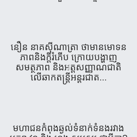
នឿន នាគស៊ីណាត្រា ថាមានមោទន
ភាពនិងក្តីរំភើប ក្រោយបង្ហាញ
សមត្ថភាព និងអត្តសញ្ញាណជាតិ
លើឆាកតន្ត្រីអន្តរជាត...
មហា​ជន​កំពុង​ឆ្ងល់​ទំនាក់​ទំនង​រវាង​