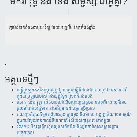
មករា​ វុទ្ធ ​និង ​ខេង​ សម្ជស្ស​ ជា​អ្វី​គ្នា​?​
ភ្ជាប់ទំនាក់ទំនងជាមួយ
វិទ្យុ ម៉ាយអេហ្វអឹម ខេត្តកំពង់ឆ្នាំង
អត្ថបទថ្មីៗ
មន្ត្រីក្រសួងកសិកម្មចុះផ្សព្វផ្សាយច្បាប់ស្តីពីជលផលដល់ប្រជានេសាទ នៅ
ក្នុងឃុំប្រឡាយមាស និងឃុំផ្លូវទូក ស្រុកកំពង់លែង
‎​លោក ឈឹម វុទ្ធា ៖ព័ត៌មាននៅលើបណ្តាញសង្គមមានមុខពីរ ពោលគឺអាច
ផ្តល់ទាំងផលវិជ្ជមាន និងអវិជ្ជមានដល់អ្នកប្រើប្រាស់
គណៈប្រតិភូធុរកិច្ចមកពីហុងកុង ក្វាងទុង និងម៉ាកាវ បង្ហាញចំណាប់អារម្មណ៍
ក្នុងការស្វែងរកឱកាសវិនិយោគលើវិស័យសក្តានុពលនៅកម្ពុជា
CMAC បិទវគ្គហ្វឹកហ្វឺនសុនខហិតមីន និងអ្នកកាន់សុនខស្រាវជ្រាវ
បច្ចេកទេស