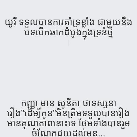
យូរី​ ទទួល​បាន​ការ​គាំទ្រ​ខ្លាំង​ ជាមួយ​នឹង​
បទ​បើក​ឆាក​ដំបូង​​ក្នុង​ទ្រនំ​ថ្មី​
កញ្ញា មាន សូនីតា ថាទស្សនា
រឿង”ដើម្បីកូន”មិនត្រឺមទទួលបានរឿង
មានគុណភាពនោះទេ ថែមទាំងបានរួម
ចំណែកជួយដល់មន្ទ...