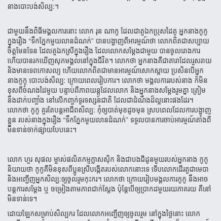
នាង​បោះបង់សិល្ប:។
ជាមួយនឹងពិធីមង្គលការនោះ លោក រុន ណាកូ ដែលជាតួឯកប្រុសដៃគូ អ្នកនាងកូកូ
ក្នុងរឿង “ទឹកភ្នែកមួយលានដំណក់” បាន​បង្ហាញពីអារម្មណ៍ថា លោកពិតជាសប្បាយ
ចិត្តមែនទែន ដែលតួឯកស្រីក្នុងរឿង ដែលលោកសម្ដែងជាមួយ បានចូលរោងការ
ហើយ​បានរកឃើញសុភមង្គលនៅក្នុងជីវិត។ លោកថា អ្នកនាងគឺជាតារាដែលរួសរាយ
និងមានទេពកោសល្យ ហើយ​លោក​ពិតជា​មានអារម្មណ៍សោកស្ដាយ ប្រសិនបើអ្នក
នាងកូកូ បោះបង់សិល្ប: ក្រោយពេលរៀបការ។ លោកថា មង្គលការរបស់នាង ក៏មិន
ខុសពីចំណងដៃមួយ បន្ទាប់ពីភាពយន្តដែលលោក និងអ្នកនាងសម្ដែងរួមគ្នា ត្រៀម
នឹងដាក់បញ្ចាំង នៅ​លើ​កញ្ចក់​ទូរ​ទស្សន៍​ជាតិ ដែលជាដំណឹងដ៏ល្អនោះផងដែរ។
លោកថា កូកូ គួរតែបន្តអាជីពសិល្ប: កុំឲ្យបាត់មុខដូចមុន ស្រប​ពេល​ដែល​ការ​បង្ហាញ​
ខ្លួន របស់នាងក្នុងរឿង “ទឹកភ្នែកមួយលានដំណក់” ទទួលបានការចាប់អារម្មណ៍តាំងពី
មិនទាន់ចាក់ផ្សាយបែបនេះ។
លោក ហួរ សុផល ម្ចាស់ផលិតកម្មក្លាសស៊ិក និងជាបងជីដូនមួយរបស់អ្នកនាង កូកូ
និយាយថា កូកូ​គឺមិនខុស​ពីប្អូនស្រី​បង្កើត​របស់​លោកនោះទេ ទើបលោកដើរតួជាមេបា
និងអញ្ជើញអ្នកសិល្ប:ឲ្យចូលរួមកុះករ។ លោកថា ក្រោយរៀបមង្គលការកូកូ នឹងអាច
បន្តការសម្ដែង ឬ ចម្រៀងតាមភាពជាក់ស្ដែង ប៉ុន្តែបើឲ្យប្រាកដមួយរយភាគរយ គឺនៅ
មិនទាន់ទេ។
ដោយឡែកសម្រាប់សិល្បករ ដែលលោកអញ្ជើញឲ្យចូលរួម នៅក្នុងថ្ងៃនោះ លោក