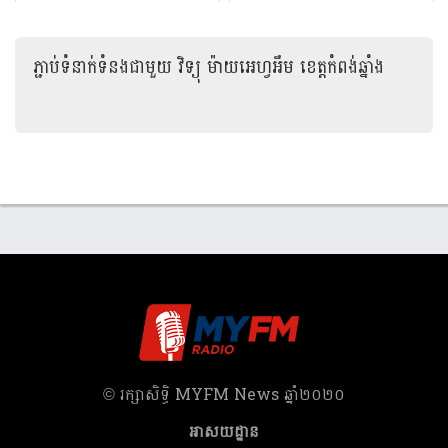
សាងសង់​​ផ្លូវ ១១​ខ្សែ ជូន​ពលរដ្ឋ​ប្រើ
ប្រា...
ភ្ជាប់ទំនាក់ទំនងជាមួយ
វិទ្យុ ម៉ាយអេហ្វអឹម ខេត្តកំពង់ឆ្នាំង
​© រក្សា​សិទ្ធិ​ MYFM News ឆ្នាំ​២០២០
អាសយដ្ឋាន