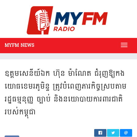
MYFM NEWS
Toggl
navig
ឧត្តម​សេនីយ៍ឯក ហ៊ុន ម៉ាណែត ជំរុញ​ឱ្យ​កង​
យោធ​ខេម​រភូមិន្ទ ត្រូវបំពេញភារកិច្ចស្រប​តាម​
រដ្ឋធម្មនុញ្ញ ច្បាប់ និង​នយោ​បាយ​ការពារជាតិ​
របស់​កម្ពុជា​