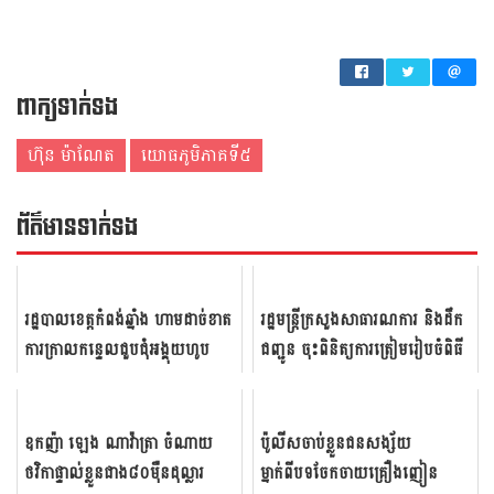
ពាក្យទាក់ទង
ហ៊ុន ម៉ាណែត
​យោធភូមិ​ភាគ​ទី៥
ព័ត៌មាន​ទាក់​ទង
រដ្ឋបាល​​ខេត្ត​កំព​ង់​ឆ្នាំង ហាម​ដាច់​ខាត​
រដ្ឋមន្ត្រីក្រសួង​សាធារ​ណការ និងដឹក​
ការ​​ក្រាល​កន្ទេល​ជួបជុំ​អង្គុយ​​​ហូប​​
ជញ្ជូន ចុះ​ពិនិត្យ​​កា​រត្រៀម​រៀប​ចំ​​​ពិធី
អាហារ ផឹក​ស៊ី និង​​...
សម្ពោធ​​បើក​ឱ្យ​​ប្រើ...
ឧកញ៉ា ឡេង ណាវ៉ាត្រា ​ចំណាយ
ប៉ូលីសចាប់ខ្លួនជនសង្ស័យ
ថវិកាផ្ទាល់ខ្លួនជាង៨០ម៉ឺនដុល្លារ
ម្នាក់ពីបទចែកចាយគ្រឿងញៀន