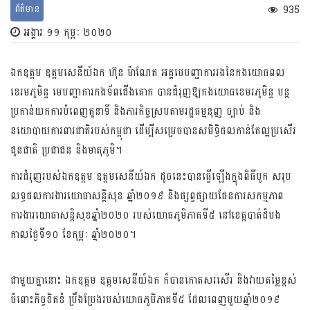
ព័ត៌មាន
935
អង្គារ ១១ កុម្ភៈ ២០២០
ឯកឧត្តម ឧត្តមសេនីយ៍​ឯក ហ៊ុន ម៉ាណែត អគ្គមេ​បញ្ជាការរង​នៃកងយោធពល​
ខេរមភូមិន្ទ មេបញ្ជា​ការកងទ័ព​ជើងគោក បាន​ជំរុញ​ឱ្យកង​យោធ​ខេមរ​ភូមិន្ទ បន្ត
ប្រកាន់​យកការ​បំពេញ​តួនាទី និងភារកិច្ចស្រប​តាម​រដ្ឋធម្មនុញ្ញ ច្បាប់​ និង​
នយោបាយ​ការពារ​ជាតិ​របស់​កម្ពុជា​ ដើម្បី​សម្រេច​បាន​សមិទ្ធិផល​កាន់​តែល្អប្រសើរ​
ជូន​ជាតិ ប្រជា​ជន និង​មាតុភូមិ​។
​ការជំរុញ​របស់​ឯកឧត្តម ​ឧត្តមសេនីយ៍ឯក ដូចនេះ​បានធ្វើឡើង​ក្នុង​ពិធីបូក សរុប​
លទ្ធផល​ការងារ​យោធា​សន្តិសុខ ​ឆ្នាំ២០១៩ និង​ផ្សព្វផ្សាយ​ផែន​ការ​​សកម្មភាព​
ការងារ​យោធា​សន្តិសុ​ខ​ឆ្នាំ២០២០ របស់​យោធភូមិ​ភាគ​ទី៥​ នៅ​ខេត្ត​បាត់​ដំបង ​
កាល​ថ្ងៃទី​១០ ខែកុម្ភៈ​ ឆ្នាំ២០២០​។​
ជាមួយគ្នានោះ ឯកឧត្តម ឧត្តមសេនីយ៍ឯក ក៏បានកោត​សរសើរ និងវាយ​តម្លៃខ្ពស់​
ចំពោះ​កិច្ចខិត​ខំ ប្រឹងប្រែង​របស់​យោធ​ភូមិ​ភាគ​ទី៥ ដែល​​ពេញ​មួយ​​ឆ្នាំ២០១៩