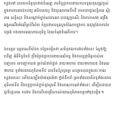
កន្លងទៅ បានយកចិត្តទុកដាក់បំពេញ ភារកិច្ចប្រកបដោយ​ការទទួល​ខុសត្រូវ​ខ្ពស់
ក្នុងការ​ការពារ​ឯករាជ្យ អធិបតេយ្យ និង​បូរណ​ភាព​ទឹកដី ការធានានូវសន្តិភាព ស្ថិរ
ភាព សន្តិសុខ និងសណ្តាប់ធ្នាប់សាធារណៈបានល្អប្រសើរ និងការកសាង ពង្រឹង​
អង្គភាព​រឹងមាំ​លើ​គ្រប់​វិស័យ ក៏ដូចជាការចូលរួម​ចំណែ​ក​ក្នុងការ អនុវត្តផែនការ​កែ
ទម្រង់ កងយោធ​ពលខេម​រភូមិន្ទ ដែល​កំពុង​ដំណើ​រការ។​
ឯកឧត្តម ឧត្តមសេនីយ៍ឯក បន្ថែមទៀតថា សមិទ្ធផល​ការងារ​ទាំងនេះ ស្តែងឱ្យ​
ឃើញ អំពីកិច្ច​ខិតខំ ប្រឹងប្រែង​ប្រកប​ដោយ​ពលិកម្ម និងការ​ប្តេជ្ញា​​ចិត្ត​របស់​មេ
បញ្ជាការ មេបញ្ជាការរង គ្រប់​លំដាប់ថ្នាក់ នាយ​ទាហាន នាយទាហានរង និងពល​
ទាហាន ទូទាំង​យោធ​ភូមិ​ភាគ​ទី៥ បាន​ខិត​ខំ​រួប​រួម​គ្នា សម្រេច​បានក្នុងរយៈ​កាល
កន្លង​មកនេះ ហើយ​សង្ឃឹមយ៉ាង​មុតមាំថា ថ្នាក់​ដឹកនាំ ព្រមទាំង​យោធិន​ទូទាំង​យោធ​
ភូមិភាគ​ទី៥ នឹង​បន្ត​ប្រ​កាន់​ខ្ជាប់នូវស្មារតី និងគោល​ការណ៍​ទាំងនេះ ដើម្បីធានា​បាន​​
នូវ​និរន្តរភាព ការងារ និងការរីក​ចម្រើន​របស់យោធភូមិ​ភាគបន្ត​ទៅមុខ​ទៀត៕