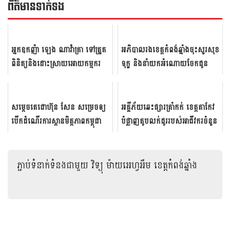
ព័ត៌មាន​ទាក់​ទង
អ្នក​ឧ​ក​ញ៉ា​ ឡេង​ ណា​វ៉ា​ត្រា​ ទៅ​ត្រួត​
អភិ​បាល​រ​ង​ខេត្ត​កំពង់​ឆ្នាំង​ចុះ​សួរ​សុខ​
ពិ​និត្យ​និង​ដោះ​ស្រាយ​អោយ​កម្ម​ករ​
ទុក្ខ​ និង​នាំ​យក​អំ​ណោយ​ចែក​ជូន​
សិន​ទាំង​យប់​ បន្ទា​ប់​ព...
ដល់​ប្រជា​ពល​រដ្ឋ​និង​ក្...
សម្តេច​​​​តេជោ​​ហ៊ុន​​ សែន ​​សម្រេច​​ឲ្យ​​​​
អគ្គី​ភ័យ​ឆេះ​ផ្សារ​ត្រាំ​កក់​ ខេត្ត​តា​កែវ​
បើក​​ដំណើរ​​ការ​​ស្ពាន​​មិត្ត​​​​ភាព​​កម្ពុជា​​​
បំផ្លាញ​តូប​លក់​ដូរ​របស់​អាជីវ​ករ​ចំនួន​
-ចិន ​​ស...
៥០​តូប​
ភ្ជាប់ទំនាក់ទំនងជាមួយ
វិទ្យុ ម៉ាយអេហ្វអឹម ខេត្តកំពង់ឆ្នាំង