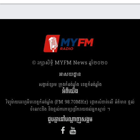
​© រក្សា​សិទ្ធិ​ MYFM News ឆ្នាំ​២០២០
អាសយដ្ឋាន
សង្កាត់ខ្សាម ក្រុងកំពង់ឆ្នាំង ខេត្តកំពង់ឆ្នាំង
អំពីយើង
វិទ្យុម៉ាយអេហ្វអឹមខេត្តកំពង់ឆ្នាំង (FM 98.70MHz) ផ្តោតសំខាន់លើ ព័ត៌មាន ផ្តល់
ចំណេះដឹង និងផ្តល់ការកម្សាន្តរីករាយដល់អ្នកស្តាប់ ។
ជួបគ្នានៅបណ្តាញសង្គម