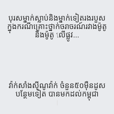
បុរស​ម្នាក់​ស្លាប់​និង​ម្នាក់ទៀត​រង​របួស​
ក្នុង​ករណី​គ្រោះថ្នាក់​ចរាចរណ៍​រវាងម៉ូតូ​
និង​ម៉ូតូ លើផ្លូវ...
វ៉ាក់​សាំង​​​ស៊ីណូ​វ៉ាក់ ​ចំនួន​៥០​ម៉ឺនដូស​​
បន្ថែម​ទៀត ​​បាន​​មក​ដល់​​កម្ពុជា​