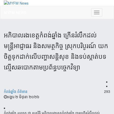
MYFM NEWS
Toggle
navigation
អភិបាលរងខេត្តកំពង់ឆ្នាំង ក្រើនរំលឹកដល់
មន្ត្រីអាជ្ញាធរ និងសមត្ថកិច្ច ស្រុកបរិបូរណ៍ យក
ចិត្តទុកដាក់លើបញ្ហាសន្តិសុខ និងទប់ស្កាត់បទ
ល្មើសឆបោកតាមប្រព័ន្ធបច្ចេកវិទ្យា
កំពង់ឆ្នាំង
ព័ត៌មាន
293
អង្គារ ២ មិថុនា ២០២៦
កំពង់ឆ្នាំង ៖លោក ជា សុខរិទ្ធិ អភិបាលរងខេត្តកំពង់ឆ្នាំង បានក្រើនរំលឹកដល់