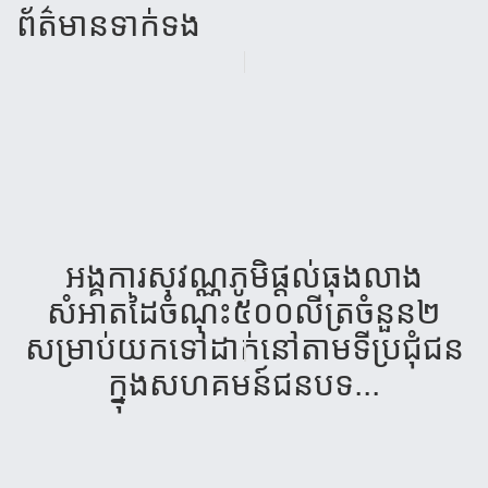
ព័ត៌មាន​ទាក់​ទង
អង្គការសុវណ្ណភូមិផ្តល់ធុងលាង
សំអាតដៃចំណុះ៥០០លីត្រចំនួន២
សម្រាប់យកទៅដាក់នៅតាមទីប្រជុំជន
ក្នុងសហគមន៍ជនបទ...