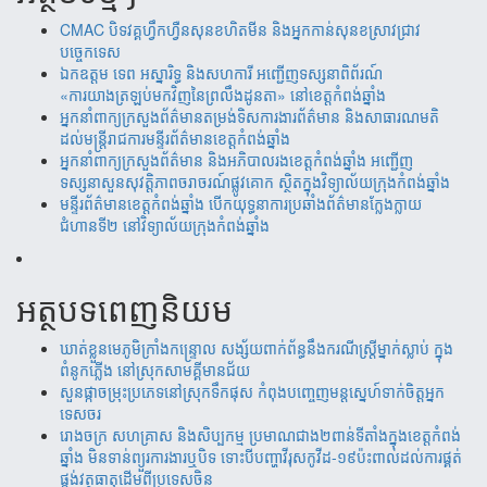
CMAC បិទវគ្គហ្វឹកហ្វឺនសុនខហិតមីន និងអ្នកកាន់សុនខស្រាវជ្រាវ
បច្ចេកទេស
ឯកឧត្តម ទេព អស្នារិទ្ធ និងសហការី អញ្ជើញទស្សនាពិព័រណ៍
«ការយាងត្រឡប់មកវិញនៃព្រលឹងដូនតា» នៅខេត្តកំពង់ឆ្នាំង
អ្នកនាំពាក្យក្រសួងព័ត៌មានតម្រង់ទិសការងារព័ត៌មាន និងសាធារណមតិ
ដល់មន្រ្តីរាជការមន្ទីរព័ត៌មានខេត្តកំពង់ឆ្នាំង
អ្នកនាំពាក្យក្រសួងព័ត៌មាន និងអភិបាលរងខេត្តកំពង់ឆ្នាំង អញ្ជើញ
ទស្សនាសួនសុវត្តិភាពចរាចរណ៍ផ្លូវគោក ស្ថិតក្នុងវិទ្យាល័យក្រុងកំពង់ឆ្នាំង
មន្ទីរព័ត៌មានខេត្តកំពង់ឆ្នាំង បើកយុទ្ធនាការប្រឆាំងព័ត៌មានក្លែងក្លាយ
ជំហានទី២ នៅវិទ្យាល័យក្រុងកំពង់ឆ្នាំង
អត្ថបទពេញនិយម
ឃាត់​ខ្លួន​មេភូមិ​ក្រាំង​កន្រ្ទោល សង្ស័យ​ពាក់ព័ន្ធ​នឹ​ង​​ករណី​ស្រ្តីម្នាក់​ស្លាប់ ​ក្នុង​
ពំនូក​ភ្លើង​ នៅស្រុក​សាម​គ្គីមាន​ជ័យ
សួន​​ផ្កា​ច​ម្រុះ​​ប្រភេទ​​នៅ​​ស្រុក​​​ទឹក​​ផុស​​ កំពុង​​បញ្ចេញ​​​មន្តស្នេហ៍​​​​ទាក់​​​ចិត្ត​​អ្នក
ទេស​​ចរ​
រោងចក្រ ​សហគ្រាស​ និងសិប្បកម្ម ប្រមាណ​​​ជាង​​២ពាន់​​ទីតាំង​​ក្នុង​​ខេត្តកំពង់​
ឆ្នាំង​ មិន​ទាន់ព្យួរការងារ​ឬបិទ ទោះបីបញ្ហាវីរុសកូវីដ-១៩ប៉ះពាល់ដល់ការ​ផ្គត់​
ផ្គង់​វត្ថុ​ធាតុ​​ដើម​​ពី​​ប្រទេស​ចិន​