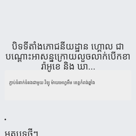
បិទ​​​ទីតាំ​​ង​​ភោជ​នីយ​ដ្ឋាន​​ ហ្គោល ជា​
បណ្តោះ​​អាសន្ន​ក្រោយ​លួច​​លាក់​បើក​ខា​​
រ៉ា​​អូ​​ខេ ​​និង ឃា...
ភ្ជាប់ទំនាក់ទំនងជាមួយ
វិទ្យុ ម៉ាយអេហ្វអឹម ខេត្តកំពង់ឆ្នាំង
អត្ថបទថ្មីៗ