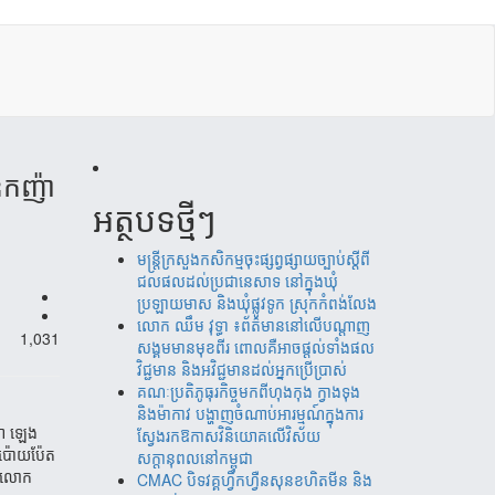
​​ឧកញ៉ា
អត្ថបទថ្មីៗ
មន្ត្រីក្រសួងកសិកម្មចុះផ្សព្វផ្សាយច្បាប់ស្តីពី
ជលផលដល់ប្រជានេសាទ នៅក្នុងឃុំ
ប្រឡាយមាស និងឃុំផ្លូវទូក ស្រុកកំពង់លែង
‎​លោក ឈឹម វុទ្ធា ៖ព័ត៌មាននៅលើបណ្តាញ
1,031
សង្គមមានមុខពីរ ពោលគឺអាចផ្តល់ទាំងផល
វិជ្ជមាន និងអវិជ្ជមានដល់អ្នកប្រើប្រាស់
គណៈប្រតិភូធុរកិច្ចមកពីហុងកុង ក្វាងទុង
និងម៉ាកាវ បង្ហាញចំណាប់អារម្មណ៍ក្នុងការ
ញ៉ា ឡេង
ស្វែងរកឱកាសវិនិយោគលើវិស័យ
– ប៉ោយប៉ែត
សក្តានុពលនៅកម្ពុជា
ន​លោក​
CMAC បិទវគ្គហ្វឹកហ្វឺនសុនខហិតមីន និង