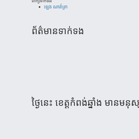
ពាក្យទាក់ទង
ឡេង ណាវ៉ាត្រា
ព័ត៌មាន​ទាក់​ទង
ថ្ងៃ​នេះ​ ខេត្ត​កំ​ពង់​ឆ្នាំង​ មាន​មនុស