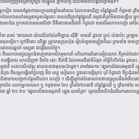
វ​បាន​អញ្ជើញ​ទស្សនា​សួ​ច្បារ ​លើ​ផ្លូវ​មេ ខ្នាត​យក្ស ដែល​មាន​ដាំ​បន្លែ​ជា​ច្រើន​មុខ។
ត ជា​ច្រើន​រូប​ទៀត បាន​សម្ដែង​ការ​សប្បាយ​ជា​ខ្លាំង​នៅ​ពេល ដែល​បាន​ឃើញ បន្លែ​ផ្លែ​ឈើ ក៏​ដូច​ជា ត្រ
​អស់​​ដែល​បាន​ទៅ​ទស្សនា​សួន​បន្លែ​នោះ ពេល​ឃើញ​បន្លែ​ផ្លែ​ឈើ ធម្មជាតិ​​​ទ្រាំ​មិន​បាន​ឡើយ ម្នាក់
រាយ ក្នុង​នោះ​ដែរ ពួក​គាត់​បាន​សរសើរ​ថា ដី​ទីនោះ​មាន​ជី​ជាតិ ក៏​ដូច​ជា សរសើរ​លោក​ឧកញ៉ា នៅ​ចំព
១០០០​ហិតា របស់ “ឆាយណា ​ប៉ោយប៉ែត​ស៊ែតថឺឡាយ ស៊ីធី” មាន​ដាំ ដូច​ជា ត្រប់ ប៉េងប៉ោះ ត្រឡាច
មុខ​ទៀត។ ក្រៅ​ពី​នោះ លើ​ផ្លូវ ត្រូវ​បាន​ក្រុមហ៊ុន រៀប​ចំ​​ឲ្យ​មាន​ភ្លៀង​ពិណ ព្រម​​ទាំង មាន​
ប្រជាពលរដ្ឋ​ទៅ ទស្សនា ជា​រៀង​រាល់​ថ្ងៃ។
ឺ​​លោក​បាន​ជួល​អ្នក​ជំនាញ​​ខាង​កសិកម្ម​មក​ដាំ ហើយ​​ការ​ដាំ​​នោះ​ទៀត​សោត គឺ​គ្រាន់​តែ​ជា​ការ​ធ្
្វើ​តេស មក​ឃើញ​ថា ទីតាំង នោះ គឺ​ជា​ដី ដែល​មាន​ជីជាតិ​បំផុត ដាំ​អ្វី​ក៏​កើត​ដែរ ដូច​នេះ គឺ​វ
ជាតិ របស់​​កសិករ​ខ្មែរ នា​ពេល​ខាង​មុខ​នេះ​តែ​ម្ដង។
តាម​ផែន​ការ “ផ្សារ​កសិផល​ធម្មជាតិ 
​សម្រុក​ធ្វើ​នៅ​ភ្នំពេញ នឹង ខេត្ត សៀមរាប ក្នុង​នោះ​ស្ទើរ​គ្រប់ បុរី ក៏​ដូច​ជា ទីប្រជុំជន​ធ
ើ​តាម​ការ​បញ្ជាក់​បន្ថែម​​ពី​លោក ឧកញ៉ា ។ ដើម្បី​ឲ្យ​កាន់​តែ​មាន​ភាព​ងាយ​ស្រួល​នឹង​ទំនើប​នោ
្រាន់​តែ លោក​អ្នក​ខល​មក ឬ កម្មង​តាម អែប ត្រឹម​តែ​២០នាទី បន្លែ​ផ្លែ​ឈើ ឬ ត្រី​សាច់​តែ លោ
 ខែ មិនា ឆ្នាំ ២០ ២០ “ផ្សារ​កសិផល​ធម្មជាតិ ឡេង ណាវ៉ាត្រា” គ្រោង​នឹង​បើក​ដំណើរ​ការ​សាក​ល