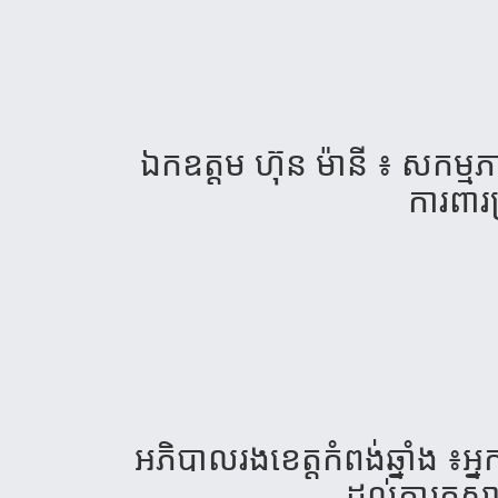
ឯកឧត្តម ហ៊ុន ម៉ានី ៖ សកម្មភាព
ការពារ
អភិបាលរងខេត្តកំពង់ឆ្នាំង ៖
ដល់ការកសាង