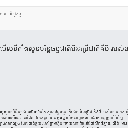
ថបទពាណិជ្ជកម្ម
​មើល​​​ទីតាំង​សួន​​​បន្លែ​​ធម្មជាតិ​មិន​​ប្រើ​​ជាតិ​គីមី ​របស់
ុះ​ផ្ទាល់​ពិនិត្យ​ដោយ​មើល​​ទីតាំង សួន​​បន្លែ​ធម្មជាតិ​​ដោយ​មិន​ប្រើ​ជាតិ​គីមី ​របស់លោក ឧក
អ។ ការ​សរសើរ​នេះ គ្រា​ដែល ឯកឧត្ដម បាន ចូល​រួម​បើក​សម្ពោធ​គម្រោង​រថយន្ត​ក្រុង​ពី​ម៉ាឡៃ 
ិះ​រថយន្ត​​ក្រុង​សាក​ល្បង ដែល​ជា​ជំនួយ របស់​ក្រុមហ៊ុន “ឆាយណា​ប៉ោយប៉ែត​ស៊ែតថឺឡាយ ស៊ីធី” ​មា