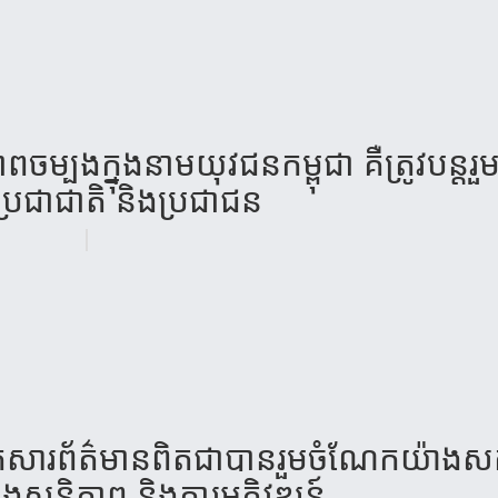
ចម្បងក្នុងនាមយុវជនកម្ពុជា គឺត្រូវបន្តរួមគ
ប្រជាជាតិ និងប្រជាជន
អ្នកសារព័ត៌មានពិតជាបានរួមចំណែកយ៉ាងសក
សន្តិភាព និងការអភិវឌ្ឍន៍