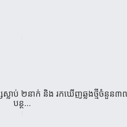
្ស​ស្លា​ប់​ ២​នាក់​ ​និង រក​ឃើញ​ឆ្លង​ថ្មី​ចំ​នួន​៣
បន្ថ...