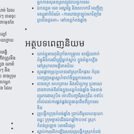
អ្នកកាន់សុនខស្រាវជ្រាវបច្ចេកទេស
ឯកឧត្តម ទេព អស្នារិទ្ធ និងសហការី អញ្ជើញ
ី​សាច់ ដែល​
ទស្សនាពិព័រណ៍ «ការយាងត្រឡប់មកវិញនៃ
ៗ ​បាន​ចុះ​
ព្រលឹងដូនតា» នៅខេត្តកំពង់ឆ្នាំង
ោះ​មុខ​តែ​
 ល្ពៅ
អត្ថបទពេញនិយម
ហ្វាយហ្វាយ
វើ​​​
ឃាត់​ខ្លួន​មេភូមិ​ក្រាំង​កន្រ្ទោល សង្ស័យ​ពាក់
ា​ត្រូវ​នឹង
ព័ន្ធ​នឹ​ង​​ករណី​ស្រ្តីម្នាក់​ស្លាប់ ​ក្នុង​ពំនូក​ភ្លើង​
ឡេង ណាវ៉ា
នៅស្រុក​សាម​គ្គីមាន​ជ័យ
ំៗ នឹង​
សួន​​ផ្កា​ច​ម្រុះ​​ប្រភេទ​​នៅ​​ស្រុក​​​ទឹក​​ផុស​​ កំពុង​​
ះ ខាង​ក្រុម
បញ្ចេញ​​​មន្តស្នេហ៍​​​​ទាក់​​​ចិត្ត​​អ្នកទេស​​ចរ​
ក​អ្នក​
រោងចក្រ ​សហគ្រាស​ និងសិប្បកម្ម ប្រមាណ​​​
្បង ដែល​
ជាង​​២ពាន់​​ទីតាំង​​ក្នុង​​ខេត្តកំពង់​ឆ្នាំង​ មិន​ទាន់
ព្យួរការងារ​ឬបិទ ទោះបីបញ្ហាវីរុសកូវីដ-១៩ប៉ះ
ពាល់ដល់ការ​ផ្គត់​ផ្គង់​វត្ថុ​ធាតុ​​ដើម​​ពី​​ប្រទេស​
ចិន​
គ្រូបង្វឹកក្រុងកំពង់ឆ្នាំង ប្រាប់ពីមូលហេតុយក
ឈ្នះ ក្រុមម្ចាស់ជើងឯកឆ្នាំ២០១៩ ស្រុក
កំពង់ត្រឡាច (មានវីដេអូ)
ស្តាប់ការលើកឡើងរបស់គ្រូបង្វឹកស្រុកកំពង់