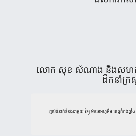
លោក សុខ សំណាង និងសហការីនៃនាទ
ដឹកនាំក្រ
ភ្ជាប់ទំនាក់ទំនងជាមួយ
វិទ្យុ ម៉ាយអេហ្វអឹម ខេត្តកំពង់ឆ្នាំង