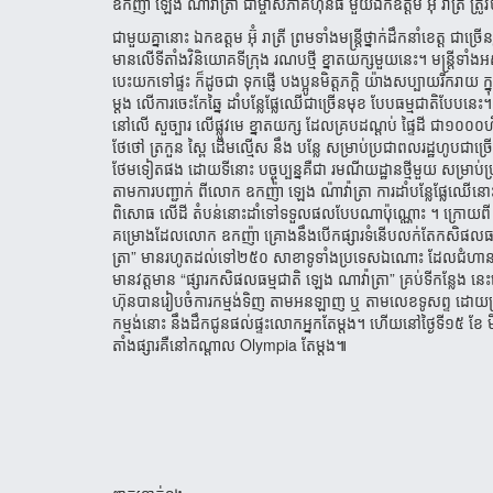
ឧកញ៉ា ឡេង ណាវ៉ាត្រា ជា​​ម្ចាស់​ភាគ​ហ៊ុន​​​​ធំ មួយ​ឯកឧត្ដម អ៊ុំ រា​ត្រី ត្រូ
ជា​មួយ​គ្នា​នោះ ឯកឧត្ដម អ៊ុំ រា​ត្រី ព្រម​ទាំង​មន្ត្រី​ថ្នាក់​ដឹក​នាំ​ខេត្
មាន​លើ​ទីតាំង​វិនិយោគ​​ទីក្រុង រណប​ថ្មី ខ្នាត​យក្ស​មួយ​នេះ។ មន្ត្រី​ទាំង
បេះ​យក​ទៅ​ផ្ទះ ក៏​ដូច​ជា ទុក​​ផ្ញើ បង​ប្អូន​មិត្តភក្តិ យ៉ាង​សប្បាយ​រីក​
ម្ដង លើ​ការ​ចេះ​កែ​ឆ្នៃ ដាំ​បន្លែ​ផ្លែ​ឈើ​ជា​ច្រើន​មុខ បែប​ធម្មជាតិ​បែប​នេះ។
នៅ​លើ សួ​ច្បារ ​លើ​ផ្លូវ​មេ ខ្នាត​យក្ស ​ដែល​គ្រប​ដណ្ដប់ ផ្ទៃដី ជា​
ថែថៅ ត្រកួន ស្ពៃ ដើម​ល្មើស នឹង បន្លែ សម្រាប់​ប្រជាពលរដ្ឋ​ហូប​ជា​ច្រើន​
ថែម​ទៀត​ផង ដោយ​ទី​នោះ បច្ចុប្បន្ន​គឺ​ជា រមណីយដ្ឋាន​ថ្មី​មួយ សម្រាប់​
តាម​ការ​បញ្ជាក់ ពី​លោក ឧកញ៉ា ឡេង ណ៉ាវ៉ាត្រា ការ​ដាំ​បន្លែ​ផ្លែ​ឈើ​នោះ គ
ពិសោធ លើ​ដី តំបន់​នោះ​ដាំ​ទៅ​ទទួល​ផល​បែប​ណា​ប៉ុណ្ណោះ ។ ក្រោយ​ពី ការ​ធ
គម្រោង​ដែល​លោក ឧកញ៉ា គ្រោង​នឹង​បើក​ផ្សារ​ទំនើប​​លក់​តែ​កសិផល​ធម្ម
ត្រា” មាន​រហូត​ដល់​ទៅ​២៥០​ សាខា​ទូទាំង​ប្រទេស​ឯណោះ ដែល​ជំហាន​ដំបូង គឺ
មាន​វត្តមាន “ផ្សារ​កសិផល​ធម្មជាតិ ឡេង ណាវ៉ាត្រា” គ្រប់​ទីកន្លែង នេះ​ប
ហ៊ុន​​បាន​រៀប​ចំ​ការ​កម្មង់​ទិញ តាម​​អន​ឡាញ ឬ តាម​លេខ​ទូសព្ទ ដោយ​គ
កម្មង់​នោះ នឹង​ដឹក​ជូន​ផល់​ផ្ទះ​លោក​អ្នក​តែ​ម្ដង។ ហើយ​នៅ​ថ្ងៃ​ទី​១៥
តាំង​​ផ្សារ​គឺ​នៅ​កណ្ដាល​ Olympia តែ​ម្ដង៕