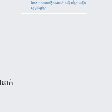
លែង ក្រោយបង្កើតកំណត់ត្រាថ្មី នាំក្រុមឡើង
វគ្គផ្តាច់ព័្រត្រ
៧​នាក់​