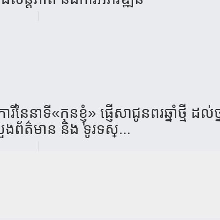
ី«កុនខ្ញុំ» ផ្ញើសាជូនពរឆ្នាំថ្មី ដល់ថ្
សួងព័ត៌មាន និង ទូរទស្...