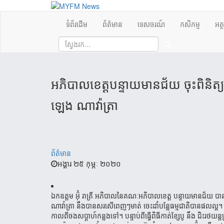
ទំព័រដើម
ព័ត៌មាន
ទេសចរណ៍
កសិកម្ម
អត្
អ​ភិបាល​ខេត្ត​​បន្ទាយ​​មាន​ជ័យ​ ចុះ​​​​ពិនិត្យ​
​ឡេង​ ណាវ៉ា​ត្រា​
ព័ត៌មាន
អង្គារ ២៥ កុម្ភៈ ២០២០
​ឯកឧត្ដម អ៊ុំ រា​ត្រី អភិបាល​​នៃ​គណៈ​អភិបាល​ខេត្ត បន្ទាយមានជ័យ បាន​ច
ណាវ៉ាត្រា នឹង​បាន​សរសើ​ពេញ​ៗ​មាត់ ចេះ​ដាំ​បន្លែ​ធម្មជាតិ​បាន​ផល​ល្
កាល​ពី​ចង​សប្ដាហ៍​​កន្លង​ទៅ។ បន្ទាប់​ពី​ធ្វើ​ពិធី​កាត់​​ខ្សែបូ នឹង ជ