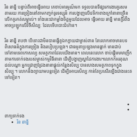
រិន ឆានី្ន បន្ទាប់​ពីអាច​ធ្វើ​អោយ​ គេចាប់​អារម្មណ៏​មក ទទួល​បានទីផ្សារ​ការងារ​គួរសម​
តាមរយៈ​ការ​ច្រៀង​នៅ​តាម​កញ្ចក់​ទូរទស្សន៏ ការ​បង្ហាញ​លើ​វេទិ​កា​ខាងក្រៅ​នានា​ច្រើន​
លើក​គួរ​កត់​សម្គាល់​។​ ទាំងនេះ​ជាកម្លាំង​ចិត្ត​មួយ​ដែលអាច​ ធ្វើ​អោយ ឆាន្នី ​មាន​ក្តី​រំពឹង​
អាច​ប្រឡូក​លើ​វិថី​សិល្បៈ​ ដែល​ទើប​បោះ​ជំហ៊ាន។
រិន ឆាន្នី​ តបថា បើ​ទោះ​ជា​មិន​​បាន​ធ្វើតួឯក​ក្លាយ​ជាម្ចាស់​ពាន​ តែ​លោក​អាច​មាន​បទ
ពិសោធន៏​ក្នុង​ការ​ច្រៀង​ និង​របៀប​ប្រឡង​។ ​ជា​ធម្មតា​ប្រ​ឡង​​​មាន​ធ្លាក់ មានជាប់​
ទៅតាម​ទេពកោសល្យ សមត្ថភាព​ដែល​យើង​មាន។​ ពេលនេះ​លោក ចាប់ផ្តើម​មមាញឹក
តាម​ការ​ទាក់​ទង​របស់​ម្ចាស់​កម្ម​វិធី​នានា ដើម្បីបង្ហាញស្នាដៃការងារ​។លោកក៏អរគុណ
ដល់បណ្តា អ្នកជ្រោញជ្រែងនានាផ្តល់កន្លែងសិល្បៈបានសាងសមត្ថភាពទុក​ក្នុង​
សិល្បៈ។ លោក​​នឹង​ព្យាយាម​បន្តទៀត​ ដើម្បី​អោយ​សិល្បៈ​កាន់​តែ​ប្រសើរ​ឡើង​ជាង​នេះត
ទៅ​ទៀត​។​
ពាក្យទាក់ទង
រិន ឆាន្នី