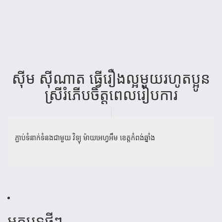
សុីម សុីណាត ធ្វើរឿងល្អមួយរហូតប្អូន
ស្រីរំភើបចិត្តពេលរៀបការ
ភ្ជាប់ទំនាក់ទំនងជាមួយ
វិទ្យុ ម៉ាយអេហ្វអឹម ខេត្តកំពង់ឆ្នាំង
អត្ថបទថ្មីៗ