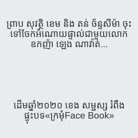
ព្រាប ​សុវត្ថិ ​ខេម​ និង​ តន់ ​ច័ន្ទ​​សីម៉ា​ ចុះ​
ទៅ​ចែក​អំណោយ​ផ្ទាល់​ជាមួយ​លោក​
ឧកញ៉ា ​ឡេង​ ណា​វ៉ាត់​...
ដើមឆ្នាំ២០២០ ខេង សម្ជស្ស រំពឹង
ផ្ទុះបទ«ក្រមុំFace Book»