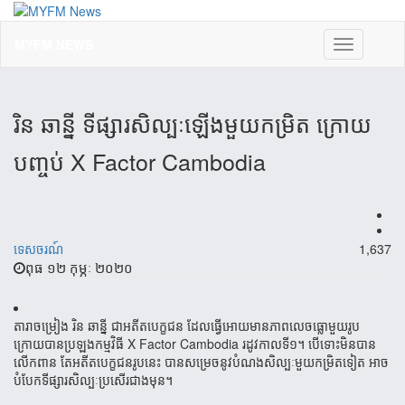
MYFM NEWS
Toggle
navigation
រិន ឆាន្នី ទីផ្សារ​សិល្បៈ​ឡើងមួយកម្រិត ក្រោយ
បញ្ចប់ X Factor Cambodia
ទេសចរណ៍
1,637
ពុធ ១២ កុម្ភៈ ២០២០
តារា​ចម្រៀង​ រិន ឆាន្នី ជាអតីត​បេក្ខ​ជន ដែល​ធ្វើ​អោយ​មាន​​ភាពលេច​ធ្លោ​មួយរូ​ប
ក្រោយ​​បាន​ប្រឡង​កម្មវិធី ​X​ Factor Cambodia រដូ​វ​កាល​ទី១​។ បើ​​ទោះ​មិន​បាន​
លើក​ពាន ​តែ​​អតីត​បេក្ខ​ជនរូបនេះ​ បានសម្រេច​​នូវ​បំណង​សិល្បៈ​​មួយកម្រិ​ត​ទៀត​ អាច​
បំបែក​ទីផ្សារ​សិល្បៈ​ប្រសើ​រ​ជាងមុន​។