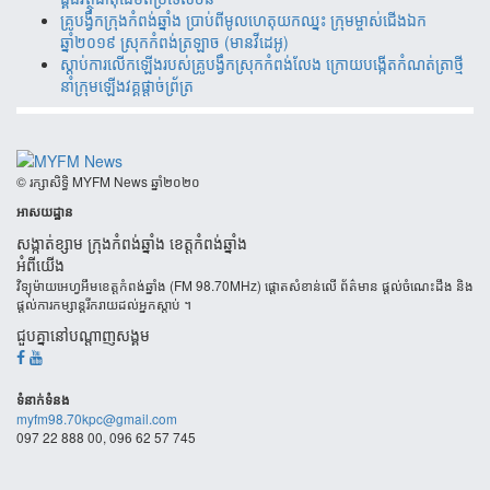
គ្រូបង្វឹកក្រុងកំពង់ឆ្នាំង ប្រាប់ពីមូលហេតុយកឈ្នះ ក្រុមម្ចាស់ជើងឯក
ឆ្នាំ២០១៩ ស្រុកកំពង់ត្រឡាច (មានវីដេអូ)
ស្តាប់ការលើកឡើងរបស់គ្រូបង្វឹកស្រុកកំពង់លែង ក្រោយបង្កើតកំណត់ត្រាថ្មី
នាំក្រុមឡើងវគ្គផ្តាច់ព័្រត្រ
​© រក្សា​សិទ្ធិ​ MYFM News ឆ្នាំ​២០២០
អាសយដ្ឋាន
សង្កាត់ខ្សាម ក្រុងកំពង់ឆ្នាំង ខេត្តកំពង់ឆ្នាំង
អំពីយើង
វិទ្យុម៉ាយអេហ្វអឹមខេត្តកំពង់ឆ្នាំង (FM 98.70MHz) ផ្តោតសំខាន់លើ ព័ត៌មាន ផ្តល់ចំណេះដឹង និង
ផ្តល់ការកម្សាន្តរីករាយដល់អ្នកស្តាប់ ។
ជួបគ្នានៅបណ្តាញសង្គម
ទំនាក់​ទំនង
myfm98.70kpc@gmail.com
097 22 888 00, 096 62 57 745