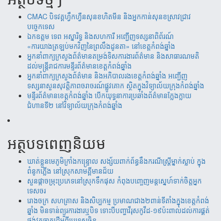
CMAC បិទវគ្គហ្វឹកហ្វឺនសុនខហិតមីន និងអ្នកកាន់សុនខស្រាវជ្រាវ
បច្ចេកទេស
ឯកឧត្តម ទេព អស្នារិទ្ធ និងសហការី អញ្ជើញទស្សនាពិព័រណ៍
«ការយាងត្រឡប់មកវិញនៃព្រលឹងដូនតា» នៅខេត្តកំពង់ឆ្នាំង
អ្នកនាំពាក្យក្រសួងព័ត៌មានតម្រង់ទិសការងារព័ត៌មាន និងសាធារណមតិ
ដល់មន្រ្តីរាជការមន្ទីរព័ត៌មានខេត្តកំពង់ឆ្នាំង
អ្នកនាំពាក្យក្រសួងព័ត៌មាន និងអភិបាលរងខេត្តកំពង់ឆ្នាំង អញ្ជើញ
ទស្សនាសួនសុវត្តិភាពចរាចរណ៍ផ្លូវគោក ស្ថិតក្នុងវិទ្យាល័យក្រុងកំពង់ឆ្នាំង
មន្ទីរព័ត៌មានខេត្តកំពង់ឆ្នាំង បើកយុទ្ធនាការប្រឆាំងព័ត៌មានក្លែងក្លាយ
ជំហានទី២ នៅវិទ្យាល័យក្រុងកំពង់ឆ្នាំង
អត្ថបទពេញនិយម
ឃាត់​ខ្លួន​មេភូមិ​ក្រាំង​កន្រ្ទោល សង្ស័យ​ពាក់ព័ន្ធ​នឹ​ង​​ករណី​ស្រ្តីម្នាក់​ស្លាប់ ​ក្នុង​
ពំនូក​ភ្លើង​ នៅស្រុក​សាម​គ្គីមាន​ជ័យ
សួន​​ផ្កា​ច​ម្រុះ​​ប្រភេទ​​នៅ​​ស្រុក​​​ទឹក​​ផុស​​ កំពុង​​បញ្ចេញ​​​មន្តស្នេហ៍​​​​ទាក់​​​ចិត្ត​​អ្នក
ទេស​​ចរ​
រោងចក្រ ​សហគ្រាស​ និងសិប្បកម្ម ប្រមាណ​​​ជាង​​២ពាន់​​ទីតាំង​​ក្នុង​​ខេត្តកំពង់​
ឆ្នាំង​ មិន​ទាន់ព្យួរការងារ​ឬបិទ ទោះបីបញ្ហាវីរុសកូវីដ-១៩ប៉ះពាល់ដល់ការ​ផ្គត់​
ផ្គង់​វត្ថុ​ធាតុ​​ដើម​​ពី​​ប្រទេស​ចិន​