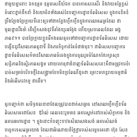
ជាមួយគ្នានោះ ឯកឧត្តម ឧត្តមសេនីយ៍ឯក បានកោតសរសើរ និងវាយតម្លៃខ្ពស់
ចំពោះថ្នាក់ដឹកនាំ និង​យោធិន​​ទាំងអស់នៃ​បញ្ជាការ​ដ្ឋាន​​ទ័ព​ពិសេស ក្នុងការខិតខំ
ប្រឹងប្រែងប្រែក្លាយទីនេះឲ្យទៅជាកន្លែង​ហ្វឹក​​​​ហ្វឺនក្នុងការលោតឆត្រដែល ជា
មូលដ្ឋាន​រឹងមាំ ដើម្បីកសាង​នូវ​ទី​​តាំង​យូរអង្វែង ហើយស្របពេល​ដែល អង្គ
ភាព៩១១ បានប្រែក្លាយខ្លួនពី​កង​ពល​​តូច​ទៅជាបញ្ជាការដ្ឋានទ័ពពិសេស ដោយ
បង្កើននូវ​វិសាល​​​ភាពតួនាទី និងភារកិច្ចកាន់​តែធំ​​ជាង​មុន។ ជាពិសេស​​បញ្ជាការ
ដ្ឋានទ័ពពិសេស​​ក៏​មានវិសាល​ភាព​​ធំធេងក្នុងការចូលរួម​​ចំណែក​​ថែរក្សា​​សុខ​​
សន្តិភាពនិងស្ថិរភាពសង្គម ដោយហេតុថាជំនាញទ័ព​​ពិសេស​នេះគឺជាតម្រូវការចំា
បាច់សម្រាប់​បរិបទថ្មី​​នៃសង្រ្គាម​​បែប​​មិន​ប្រពៃណីដូចជា គ្រោះមហន្តរាយ​​ធម្ម​​ជាតិ
និងអំពើភេរវកម្ម ជាដើម។
គួរបញ្ជាក់ថា សមិទ្ធផលនានាដែលត្រូវបានដាក់សម្ពោធ នៅសាលាហ្វឹកហ្វឺនទ័ព
ពិសេសតេជោសែន ឱរ៉ាល់ ពេលនេះ​រួមមាន អគារ​ស្នាក់​​នៅរបស់​​សិក្ខាកាម និង
អគារ​​​អាហារដ្ឋាន ។ ក្នុងនោះក៏​បញ្ចុះបឋម​​សិលាសាងសង់ អគារសំណង់
បច្ចេកទេសឆត្រយោង ដែលជាអំណោយ​ដ៏ថ្លៃថ្លារបស់សម្តេចតេជោ ហ៊ុន សែន