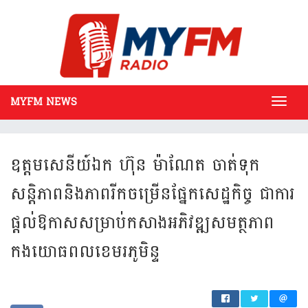
MYFM NEWS
Toggl
navig
ឧត្តម​សេនីយ៍​ឯក ហ៊ុន​ ម៉ា​ណែ​ត ចាត់​ទុក​
សន្តិភាព​​និង​ភាព​រីកចម្រើន​ផ្នែក​សេដ្ឋកិច្ច ជាការ​
ផ្តល់​​ឱកាស​​សម្រាប់​​​កសាង​អភិវឌ្ឍ​​សមត្ថភា​ព​​
កងយោ​ធពល​ខេមរ​ភូមិន្ទ