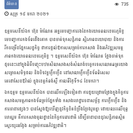
ព័ត៌មាន
735
សុក្រ ១៥ មករា ២០២១
ឧត្តមសេនីយ៍ឯក ហ៊ុន ម៉ាណែត អគ្គមេបញ្ជាការរងនៃកងយោធពលខេមរភូមិន្ទ
មេបញ្ជាការ​កង​ទ័ព​ជើង​គោ​ក បានចាត់ទុកសន្តិភាព ស្ថិរ​ភាព​​នយោបាយ និងការ
រីកចម្រើន​​ផ្នែកសេដ្ឋកិច្ច ជាការ​ផ្តល់​​ឱកាស​​ស​​ម្រាប់ការកសាង និងអភិវឌ្ឍសមត្ថ
ភាពកងយោធ​ពល​​ខេមរភូមិន្ទ ។ ឧត្តមសេនីយ៍ឯក ហ៊ុន ម៉ាណែត ថ្លែងចាត់ទុក
ដូចនេះនៅក្នុងពិធីបញ្ចុះបឋមសិលាសាងសង់សំណង់បចេ្ចកទេសលោត​​ឆត្រយោង
ស​ម្ពោធ​​​​​សមិទ្ធផល និងបិទវគ្គហ្វឹកហ្វឺន នៅសាលាហ្វឹកហ្វឺនទ័ពពិសេស
តេជោសែនឱរ៉ាល់ ក្នុង​ខេត្តកំ​ពង់​​​ស្ពឺ កាលពីថ្ងៃទី​១៤ ខែមករា។
ឯកឧត្តម ឧត្តមសេនីយ៍ឯក បានលើកឡើងទៀតថា ការជួយជ្រោមជ្រែងក្នុងកិច្ចការ
កសាង​សមត្ថភាព​​កង​​ទ័ពគ្រប់ផ្នែកទាំង កសាង​ហេ​ដ្ឋារ​ចនាសម្ព័ន្ធ ការហ្វឹកហ្វឺន និង
ការធានាផ្សេងៗ បានស្តែង​ឱ្យឃើញ​នូវកិច្ចខិតខំប្រឹងប្រែងរួមគ្នា ដោយឈរលើបុព្វ
ហេតុរួម គឺការកសាង​មូល​​ដ្ឋាន​នៃកិច្ចការ​ពារ​ជាតិ ដើម្បីធានាបាននូវសន្តិភាពស្ថិត
ស្ថេរយូរអង្វែង សម្រាប់​ការអភិវឌ្ឍជាតិ។