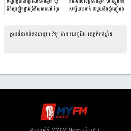
ខណ្ឌ​រដ្ឋបាល​ព្រៃឈើ​កំពង់​ឆ្នាំង ចុះ​​
នគរ​បាល​ខេត្ត​កំពង់​ឆ្នាំង​ ឃាត់​ខ្លួន​ជន​
ពិនិត្យផ្ទៀង​ផ្ទាត់​ព្រំ​ដី​សហ​គមន៍ ព្រៃ​
សង្ស័យ​២​នាក់​ ជា​មួយ​នឹង​ថ្នាំ​ញៀន​៦​
ឈើ​ត្រពាំង​ផ្គាំង នៅ​...
កញ្ចប់​
ភ្ជាប់ទំនាក់ទំនងជាមួយ
វិទ្យុ ម៉ាយអេហ្វអឹម ខេត្តកំពង់ឆ្នាំង
​© រក្សា​សិទ្ធិ​ MYFM News ឆ្នាំ​២០២០