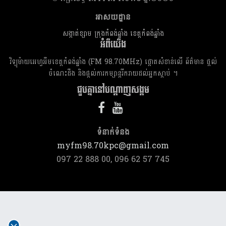
អាសយដ្ឋាន
សង្កាត់ខ្សាម ក្រុងកំពង់ឆ្នាំង ខេត្តកំពង់ឆ្នាំង
អំពីយើង
វិទ្យុម៉ាយអេហ្វអឹមខេត្តកំពង់ឆ្នាំង (FM 98.70MHz) ផ្តោតសំខាន់លើ ព័ត៌មាន ផ្តល់
ចំណេះដឹង និងផ្តល់ការកម្សាន្តរីករាយដល់អ្នកស្តាប់ ។
ជួបគ្នានៅបណ្តាញសង្គម
ទំនាក់​ទំនង
myfm98.70kpc@gmail.com
097 22 888 00, 096 62 57 745