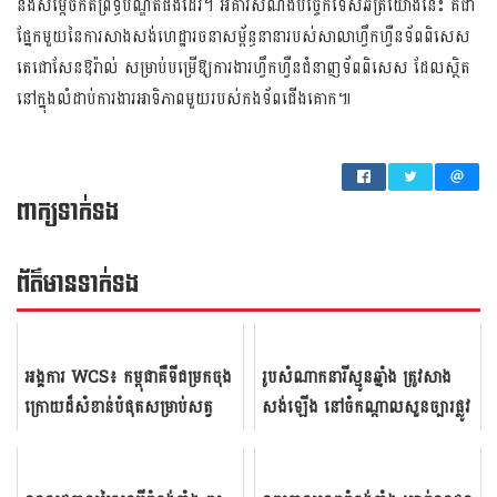
និងសម្តេចកិតិព្រឹទ្ធបណ្ឌិតផងដែរ។ អគារសំណង់​បច្ចេកទេសឆត្រយោងនេះ គឺជា
ផ្នែកមួយ​​នៃ​​​ការ​សាងសង់ហេដ្ឋារចនាសម្ព័ន្ធ​នានារបស់សាលាហ្វឹកហ្វឺនទ័ពពិសេស
តេជោសែនឱរ៉ាល់ សម្រាប់​បម្រើឱ្យការងារហ្វឹកហ្វឺនជំនាញទ័ព​ពិ​សេ​ស ដែលស្ថិត
នៅក្នុងលំដាប់ការងារអាទិភាព​មួយរបស់​កង​​ទ័ព​​​ជើងគោក​៕
ពាក្យទាក់ទង
ព័ត៌មាន​ទាក់​ទង
អង្គ​ការ​ WCS​៖ កម្ពុជា​គឺ​ទី​ជម្រក​ចុង​
រូប​សំណាក​នារី​ស្មូន​ឆ្នាំង ត្រូវ​សាង​
ក្រោយ​ដ៏​សំ​ខាន់​បំផុត​សម្រាប់​សត្វ​
សង់​ឡើង នៅ​ចំកណ្តាល​សួន​ច្បារ​ផ្លូវ
ក្រៀល​
បំបែក​វាងក្រុង​ទី៣ ក្នុង​ស្...