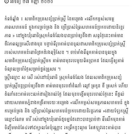
អាទិត្យ ២៧ កញ្ញា ២០២០
កំពង់ឆ្នាំង ៖ សមាជិកក្រុមសន្សំប្រាក់ស្តី្រ នៃគម្រោង «លើកកម្ពស់សមត្ថ
ភាពសហគមន៍ ក្នុងការគ្រប់គ្រង និង ប្រើប្រាស់ព្រៃសហគមន៍ប្រកបដោយនិរន្តរ
ភាព » នៅក្នុងឃុំពោធិស្រុកកំពង់លែងបានប្រាប់ឲ្យដឹងថា សព្វថ្ងៃនេះគាត់មាន
ជីវភាពល្អប្រសើរជាងមុន បន្ទាប់ពីរូបគាត់បានចូលជាសមាជិកក្រុមសន្សំប្រាក់ស្រ្តី
របស់សហគមន៍ពោធិជ្រកជំរងពុទ្ធិសែន ។ ចាប់តាំងពីពួកគាត់បានចូលក្នុង
សមាជិកក្រុមសន្សំប្រាក់ស្រ្តីមក គាត់មានមុខរបរមួយពិតប្រាកដ ដែលធ្វើឲ្យគាត់
ចំណូលប្រចាំថ្ងៃសម្រាប់ផ្គត់គ្រួសារ ។
ស្រ្តីឈ្មោះ ស សើ រស់នៅឃុំពោធិ ស្រុកកំពង់លែង ដែលសមាជិកក្រុមសន្សំ
ប្រាក់ស្រ្តីបន្តប្រាប់ឲ្យដឹងថា គាត់មានមុខរបដាំដំណាំ ល្ពៅ ត្រកួន ជី ត្រសក់ ហើយ
ដំណាំនេះគាត់បេះលក់ជារៀងរាល់ថ្ងៃ ដែលទុនបង្កើតមុខរបរាល់ថ្ងៃនេះ គឺផ្តល់
ដោយសមាគមភ្នំនាងកង្រីតាមរយៈគម្រោង «លើកកម្ពស់សមត្ថភាពសហគមន៍ ក្នុង
ការគ្រប់គ្រង និង ប្រើប្រាស់ព្រៃសហគមន៍ប្រកបដោយនិរន្តរភាព »ដោយឡែកស្រ្តី
ឈ្មោះណែម ធារី រស់នៅក្នុងឃុំពោធ៍ដូចគ្នាដែនោះបានប្រាប់ថា ពីលើកមុនគាត់
ចិញ្ចឹមមាន់តែ៤ទៅ៥ក្បាលតែប៉ុណ្ណោះ រកព្រឹកខ្វះល្ងាច តែឥឡូវនេះគាត់បាន