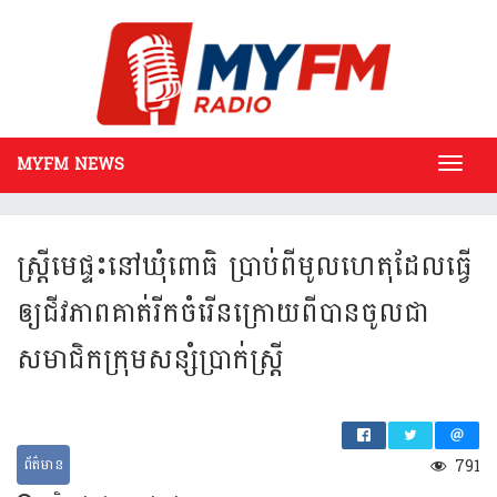
MYFM NEWS
Toggl
navig
ស្រ្តីមេផ្ទះនៅឃុំពោធិ ប្រាប់ពីមូលហេតុដែលធ្វើ
ឲ្យជីវភាពគាត់រីកចំរើនក្រោយពីបានចូលជា
សមាជិកក្រុមសន្សំប្រាក់ស្រ្តី
ព័ត៌មាន
791