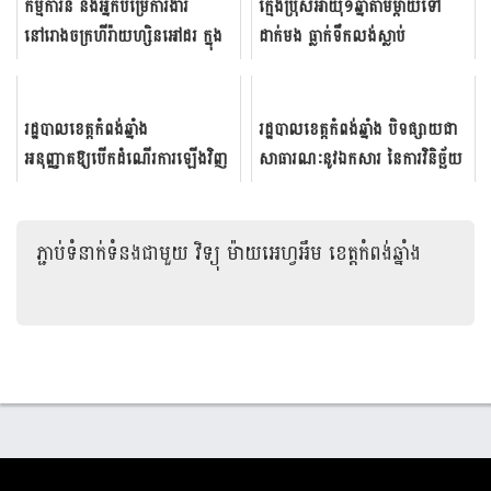
កម្មការ​នី ​និង​អ្នក​បម្រើ​ការ​ងារ​
ក្មេងប្រុសអាយុ១ឆ្នាំតាមម្តាយទៅ
នៅរោងចក្រ​ហីរ៉ា​យហ្សិន​អៅដរ ក្នុង​
ដាក់មង ធ្លាក់ទឹកលង់ស្លាប់
ស្រុកកំពង់ត្រឡាច​ចំនួន​២​០​នាក...
រដ្ឋបាលខេ​​ត្ត​​កំពង់​​ឆ្នាំង​​
រដ្ឋបាល​ខេត្ត​កំពង់​ឆ្នាំង បិទ​ផ្សាយ​ជា​
អនុញ្ញាតឱ្យបើកដំណើរ​​កា​​រឡើង​​វិ​​ញ
សាធារណៈ​នូវ​ឯកសារ នៃ​ការ​វិនិច្ឆ័យ​
ផ្សារសាលាលេខ៥ ក្នុងភូមិសាស្ត្រភូ...
ទិន្នន័យ​ក្បាល​ដី​មាន​លក្...
ភ្ជាប់ទំនាក់ទំនងជាមួយ
វិទ្យុ ម៉ាយអេហ្វអឹម ខេត្តកំពង់ឆ្នាំង