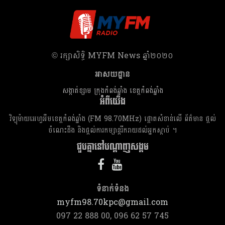
​© រក្សា​សិទ្ធិ​ MYFM News ឆ្នាំ​២០២០
អាសយដ្ឋាន
សង្កាត់ខ្សាម ក្រុងកំពង់ឆ្នាំង ខេត្តកំពង់ឆ្នាំង
អំពីយើង
វិទ្យុម៉ាយអេហ្វអឹមខេត្តកំពង់ឆ្នាំង (FM 98.70MHz) ផ្តោតសំខាន់លើ ព័ត៌មាន ផ្តល់
ចំណេះដឹង និងផ្តល់ការកម្សាន្តរីករាយដល់អ្នកស្តាប់ ។
ជួបគ្នានៅបណ្តាញសង្គម
ទំនាក់​ទំនង
myfm98.70kpc@gmail.com
097 22 888 00, 096 62 57 745