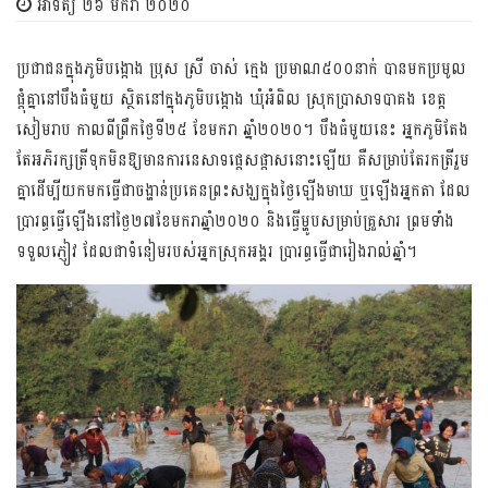
អាទិត្យ ២៦ មករា ២០២០
ប្រជាជន​ក្នុងភូមិ​បង្កោង ប្រុស ស្រី ចាស់ ក្មេង ប្រមាណ៥០០នាក់ បានមកប្រមូល
ផ្តុំគ្នា​នៅបឹងធំ​មួយ ស្ថិតនៅ​ក្នុងភូមិ​បង្កោង ឃុំអំពិល ស្រុក​ប្រា​សាទ​បាគង ​ខេត្ត
សៀមរាប កាលពីព្រឹក​ថ្ងៃទី២៥ ខែមករា ឆ្នាំ២០២០។ បឹងធំមួយនេះ អ្នកភូមិ​តែង​
តែ​អភិរក្ស​ត្រីទុក​មិនឱ្យ​មាន​ការនេសាទ​ផ្តេស​ផ្តាស​​នោះ​ឡើយ គឺសម្រាប់តែរកត្រី​រួម
គ្នាដើម្បីយក​មកធ្វើជាចង្ហាន់​ប្រគេនព្រះសង្ឃក្នុងថ្ងៃ​ឡើងមាឃ ​ឬឡើង​អ្នកតា​ ដែល​
ប្រា​រព្ធ​ធ្វើ​ឡើង​នៅ​ថ្ងៃ​២៧ខែមករាឆ្នាំ២០២០ និងធ្វើម្ហូបសម្រាប់​គ្រួសារ ព្រមទាំ​ង
ទទួលភ្ញៀវ ដែ​លជា​ទំនៀមរបស់អ្នកស្រុក​អង្គរ ប្រារព្ធធ្វើជា​រៀងរាល់​ឆ្នាំ។