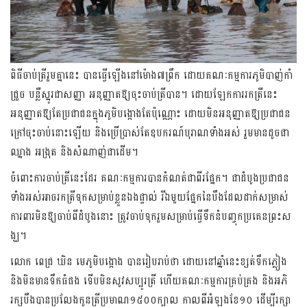
ពិធីចាប់ត្រីរួម​គ្នានេះ បានធ្វើឡើងនៅម៉ោង៧ព្រឹក ដោយគណៈកម្មការ​ភូមិបាញ់កាំ​
ជ្រួច បន្លឺស្នូរ​ជា​សញ្ញា អនុញ្ញាតឱ្យចុះចាប់ត្រីបាន។ ដោយ​ឡែក​ការ​រកត្រីនេះ
អនុញ្ញាតឱ្យតែប្រ​ជា​ជនក្នុងភូមិបង្កោងតែប៉ុណ្ណោះ ដោយមិនអនុញ្ញាតឱ្យប្រជាជន
ក្រៅចុះចាប់នោះឡើយ និ​ង​​ប្រើប្រាស់​តែ​ឧបករណ៍​បុរាណទាំងអស់ រួមមានដូចជា
ឈ្នាង អង្រុត និង​សំណាញ់ជាដើម។
ចំពោះការចាប់ត្រីនេះដែរ គណៈ​កម្មការបាន​កំណត់ជាពីរផ្នែក។ ជាដំបូង​ប្រជាជន​
ទាំងអស់​​អាចរក​ត្រីទុក​សម្រាប់ខ្លួនឯងផ្ទាល់ រីឯមួយ​ផ្នែក​នៃ​បឹង​​ដែល​ដាក់សម្រាស់
ការពារមិនឱ្យចា​ប់​ពីដំបូងនោះ ត្រូវចាប់ទុករួមសម្រាប់ធ្វើទឹកនំបញ្ចុកប្រគេនព្រះស​
ង្ឃ។
លោក ពេជ្រ ឃិន មេភូមិបង្កោង បានរៀប​រាប់ថា ដោយនៅឆ្នាំនេះ​ខ្សត់ទឹកភ្លៀង
និងមិនមានទឹកធំផង ទើបមិនសូវ​សប្បូរត្រី ហើយគណៈ​​កម្មការ​គ្រប់​គ្រង និងអភិ
រក្សបឹងបានប្រ​លែ​ងកូនត្រីប្រមាណ១៥០០ក្បាល កាលពីអំឡុងខែ១០ ដើម្បីរក្សា