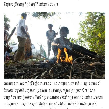
ទិន្នផលត្រីបានផ្គត់ផ្គង់​កម្មវិធីនៅឆ្នាំនេះបន្ត។
លោកបន្តថា ការចាប់ត្រីឡើងមាឃនេះ មានជាយូរយារមកហើយ ឱ្យតែមកដល់
ខែមាឃ បន្ទាប់ពីបញ្ចប់ការច្រូតកាត់ និងដាក់ស្រូវ​ក្នុងជង្រុក​រួច​រាល់​។​ លោក
បញ្ជាក់ថា ការរៀបចំបានអឹកធឹកប្រមាណជាង១០ឆ្នាំកន្លងមកនេះ នៅពេលលោក
មានតួនាទីជាមេភូមិក្នុងភូមិបង្កោង។ លោក​តែង​​​តែ​អប់រំប្រជាជនក្នុងភូមិ និង