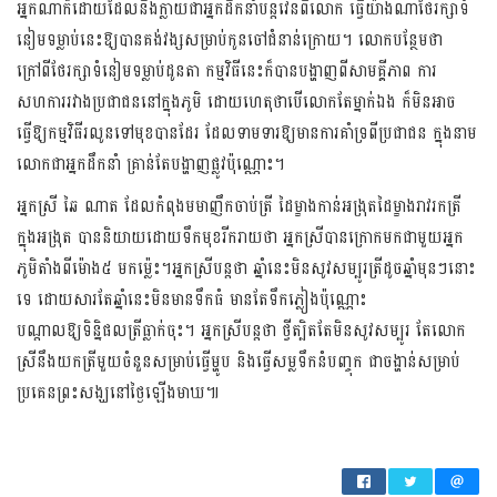
អ្នកណា​ក៏ដោយដែលនឹងក្លាយជាអ្នកដឹកនាំបន្តវេនពី​លោក ធ្វើយ៉ាងណាថែរក្សា​ទំ​
នៀម​ទម្លាប់នេះ​ឱ្យបាន​គង់​វង្ស​សម្រាប់​កូនចៅជំនាន់ក្រោយ។ លោក​បន្ថែមថា
ក្រៅពីថែរក្សាទំនៀមទម្លាប់ដូនតា កម្មវិធីនេះក៏បានបង្ហាញពីសាមគ្គីភាព ការ
សហការ​រវាង​ប្រជាជន​នៅក្នុងភូមិ ដោយហេតុថាបើលោកតែម្នាក់ឯង ក៏មិនអាច
ធ្វើឱ្យកម្មវិធីរលូនទៅមុខបានដែរ ដែលទាមទារ​ឱ្យ​មាន​ការ​គាំទ្រ​ពីប្រជា​ជន​ ក្នុង​នាម
លោក​ជាអ្នកដឹកនាំ គ្រាន់តែបង្ហាញផ្លូវប៉ុណ្ណោះ។
អ្នកស្រី ឆៃ ណាត ដែលកំពុងមមាញឹក​ចាប់ត្រី ដៃម្ខាងកាន់អង្រុតដៃម្ខាងរាវរកត្រី
ក្នុងអង្រុត បាននិយាយដោយទឹកមុខ​រីករាយថា អ្នកស្រី​បាន​ក្រោក​មក​ជាមួយ​អ្នក
ភូមិតាំងពីម៉ោង៥ មកម្ល៉េះ។អ្នកស្រីបន្តថា ឆ្នាំនេះមិនសូវសម្បូរត្រីដូចឆ្នាំមុនៗនោះ
ទេ ដោយសារតែឆ្នាំនេះមិនមានទឹកធំ មានតែទឹកភ្លៀងប៉ុណ្ណោះ
បណ្តាលឱ្យទិន្និផលត្រីធ្លាក់ចុះ។ អ្នកស្រីបន្តថា ថ្វីត្បិតតែមិនសូវសម្បូរ តែលោក
ស្រី​នឹង​យក​​ត្រី​មួយ​ចំនួន​សម្រាប់​ធ្វើម្ហូប​ និងធ្វើសម្លទឹកនំបញ្ចុក ជាចង្ហាន់សម្រាប់
ប្រគេន​ព្រះសង្ឃនៅថ្ងៃឡើងមាឃ៕