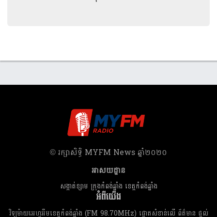
​© រក្សា​សិទ្ធិ​ MYFM News ឆ្នាំ​២០២០
អាសយដ្ឋាន
សង្កាត់ខ្សាម ក្រុងកំពង់ឆ្នាំង ខេត្តកំពង់ឆ្នាំង
អំពីយើង
វិទ្យុម៉ាយអេហ្វអឹមខេត្តកំពង់ឆ្នាំង (FM 98.70MHz) ផ្តោតសំខាន់លើ ព័ត៌មាន ផ្តល់