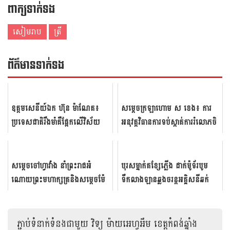
ពាក្យទាក់ទង
សៀមរាប
ត្រី
ព័ត៌មាន​ទាក់​ទង
ឧត្តម​សេនី​យ៍ឯក ហ៊ុន​ ម៉ាណែត​៖
សម្ដេច​ក្រឡា​ហោម ស ខេង​៖ ការ
ប្រទេស​ជាតិ​រឹងមាំ​គឺផ្អែក​លើ​វិស័យ​
អនុវត្តវិធាន​​ការ​ទប់ស្កាត់​ការរំលោភ​​ចិ​
ការពារ​ជាតិ​ខ្លាំង​ ហើយ​វិស័យ​ការ...
ញ្ចើម​ថ្នល់​​មិន​មែន​​ជាការរំ​ល...
សម្តេច​ចៅ​ហ្វាវាំង​ នាំ​ព្រះ​រាជ​អំ​
បុរសម្នាក់តខ្សែភ្លើង ដាក់ម៉ូទ័របូម
ណោយ​ព្រះ​មហា​ក្សត្រ​និង​សម្តេច​ម៉ែ​
ទឹកលាងឡានឆ្លងចរន្តអគ្គិសនីឆក់
ចែក​ជូន​ប្រ​ជា​រាស្រ្ត​រង​គ្...
សន្លប់ធំ
ភ្ជាប់ទំនាក់ទំនងជាមួយ
វិទ្យុ ម៉ាយអេហ្វអឹម ខេត្តកំពង់ឆ្នាំង