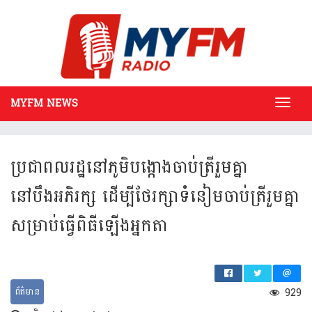
MYFM NEWS
Toggl
navig
ប្រជាពលរដ្ឋនៅភូមិបង្កោងចាប់ត្រីរួមគ្នា
នៅបឹងអភិរក្ស ដើម្បីថែរក្សាទំនៀមចាប់ត្រីរួមគ្នា
សម្រា​​ប់​​ធ្វើពិធីឡើងអ្នកតា
ព័ត៌មាន
929